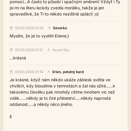
pomoci...A často to působí i opačným směrem! Vždyť i Ty
jsi mi na literu leckdy zvedla morálku, takže je jen
spravedlivé, že Ti to někdo nezištně oplácí! ;o)
09.03.2008 21:25
Severka
Myslím, že jsi to vystihl Eriene;)
09.03.2008 21:21
Azure Sky
...krásná
09.03.2008 21:16
Erien, potulný bard
Je krásné, když nám někdo ukáže záblesk světla ve
chvílích, kdy bloudíme v temnotách a žal nás sžírá......k
takovému člověku pak mnohdy cítíme mnohem víc než
vděk......někdy je to čiré přátelství.....někdy naprostá
oddanost.....a někdy něco jiného.
E