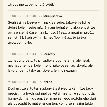
..hledejme zapomenutá světla...
09.03.2008 21:49
Miro Sparkus
Souhlasím s Delivery... jinak za sebe, takovéhle lidi je
dobré kolem sebe mít, já mám bohužel tu zkušenost, že
oni ale stejně časem zmizí, vzdálí se... a netuším proč...
samotná báseň by mi nic nepřipomněla... to ta tvá
anotace... chjo...
09.03.2008 21:44
Delivery
...chapu ty vety, ty prisudky s podmetama. ale nejak
nechapu ten dej kolem toho. jako basen asi skvely, ale
jako pribeh... taky asi skvely, jen ho neznam
09.03.2008 21:40
shane
Doufám, že si to ten nadaný šťastlivec také může tady
přečíst! I já bych rád měl ve větší míře tyhle schopnosti,
ba někdy mám dojem, že i mně se něco podobného daří,
ale posoudit to může jenom ten, komu se snažím takto