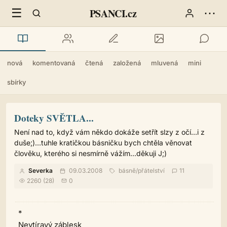
☰
⋯
PSANCI.cz
nová
komentovaná
čtená
založená
mluvená
mini
sbírky
Doteky SVĚTLA...
Není nad to, když vám někdo dokáže setřít slzy z očí...i z
duše;)...tuhle kratičkou básničku bych chtěla věnovat
člověku, kterého si nesmírně vážím...děkuji J;)
Severka
09.03.2008
básně
/
přátelství
11
2260 (28)
0
*
Nevtíravý záblesk