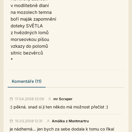
v modlitebně dlaní
na mozolech temna
boří maják zapomnění
doteky SVĚTLA
z hvězdných lomů
morseovkou píšou
vzkazy do polomů
sítnic bezvěrců
*
Komentáře (11)
17.04.2008 22:09
mr Scraper
:) pěkná. snad si ji ten někdo má možnost přečíst :)
15.03.2008 12:31
Amálka z Montmartru
je nádherná... jen bych za sebe dodala k tomu co říkal