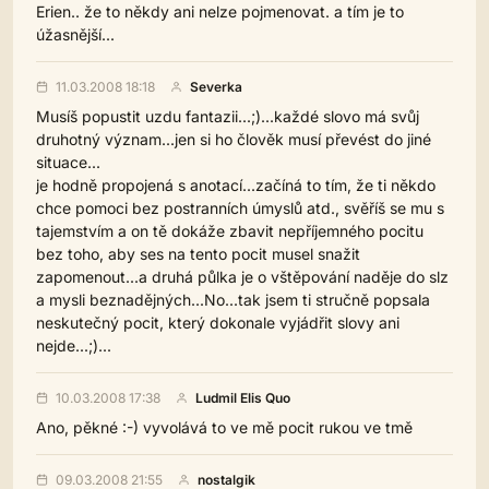
Erien.. že to někdy ani nelze pojmenovat. a tím je to
úžasnější...
11.03.2008 18:18
Severka
Musíš popustit uzdu fantazii...;)...každé slovo má svůj
druhotný význam...jen si ho člověk musí převést do jiné
situace...
je hodně propojená s anotací...začíná to tím, že ti někdo
chce pomoci bez postranních úmyslů atd., svěříš se mu s
tajemstvím a on tě dokáže zbavit nepříjemného pocitu
bez toho, aby ses na tento pocit musel snažit
zapomenout...a druhá půlka je o vštěpování naděje do slz
a mysli beznadějných...No...tak jsem ti stručně popsala
neskutečný pocit, který dokonale vyjádřit slovy ani
nejde...;)...
10.03.2008 17:38
Ludmil Elis Quo
Ano, pěkné :-) vyvolává to ve mě pocit rukou ve tmě
09.03.2008 21:55
nostalgik