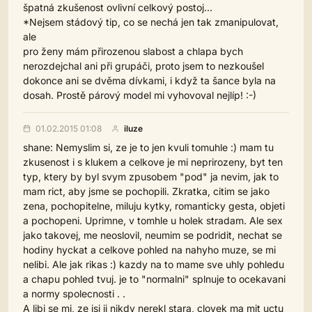
špatná zkušenost ovlivní celkový postoj...
*Nejsem stádový tip, co se nechá jen tak zmanipulovat,
ale
pro ženy mám přirozenou slabost a chlapa bych
nerozdejchal ani při grupáči, proto jsem to nezkoušel
dokonce ani se dvěma dívkami, i když ta šance byla na
dosah. Prostě párový model mi vyhovoval nejlíp! :-)
01.02.2015 01:08
iluze
shane: Nemyslim si, ze je to jen kvuli tomuhle :) mam tu
zkusenost i s klukem a celkove je mi neprirozeny, byt ten
typ, ktery by byl svym zpusobem "pod" ja nevim, jak to
mam rict, aby jsme se pochopili. Zkratka, citim se jako
zena, pochopitelne, miluju kytky, romanticky gesta, objeti
a pochopeni. Uprimne, v tomhle u holek stradam. Ale sex
jako takovej, me neoslovil, neumim se podridit, nechat se
hodiny hyckat a celkove pohled na nahyho muze, se mi
nelibi. Ale jak rikas :) kazdy na to mame sve uhly pohledu
a chapu pohled tvuj. je to "normalni" splnuje to ocekavani
a normy spolecnosti . .
A libi se mi, ze jsi ji nikdy nerekl stara, clovek ma mit uctu