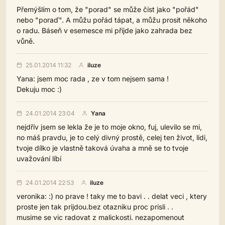
Přemýšlím o tom, že "porad" se může číst jako "pořád"
nebo "poraď". A můžu pořád tápat, a můžu prosit někoho
o radu. Báseň v esemesce mi přijde jako zahrada bez
vůně.
25.01.2014 11:32
iluze
Yana: jsem moc rada , ze v tom nejsem sama !
Dekuju moc :)
24.01.2014 23:04
Yana
nejdřív jsem se lekla že je to moje okno, fuj, ulevilo se mi,
no máš pravdu, je to celý divný prostě, celej ten život, lidi,
tvoje dílko je vlastně taková úvaha a mně se to tvoje
uvažování líbí
24.01.2014 22:53
iluze
veronika: :) no prave ! taky me to bavi . . delat veci , ktery
proste jen tak prijdou.bez otazniku proc prisli . .
musime se vic radovat z malickosti. nezapomenout