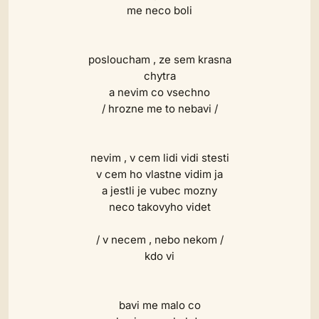
me neco boli
posloucham , ze sem krasna
chytra
a nevim co vsechno
/ hrozne me to nebavi /
nevim , v cem lidi vidi stesti
v cem ho vlastne vidim ja
a jestli je vubec mozny
neco takovyho videt
/ v necem , nebo nekom /
kdo vi
bavi me malo co