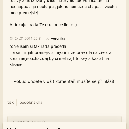
to svy zidelizovany klise , kterymu tak verim.a oni ho
nechapou a ja nechapu , jak ho nemuzou chapat ! vsichni
moc premejslej.
A dekuju ! rada Te ctu. potesilo to :)
24.01.2014 22:31
veronika
tohle jsem si tak rada precetla..
libi se mi, jak premejslis..myslim, ze pravidla na zivot a
stesti nejsou..kazdej by si mel najit to svy a kaslat na
kliseee..
Pokud chcete vložit komentář, musíte se přihlásit.
tisk
podobná díla
← PŘEDCHOZÍ DÍLO
tecka.