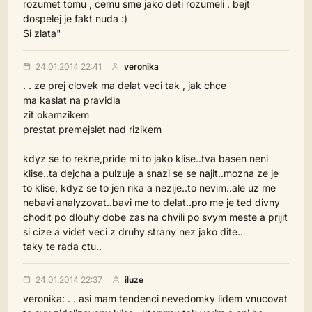
rozumet tomu , cemu sme jako deti rozumeli . bejt
dospelej je fakt nuda :)
Si zlata"
24.01.2014 22:41
veronika
. . ze prej clovek ma delat veci tak , jak chce
ma kaslat na pravidla
zit okamzikem
prestat premejslet nad rizikem
kdyz se to rekne,pride mi to jako klise..tva basen neni
klise..ta dejcha a pulzuje a snazi se se najit..mozna ze je
to klise, kdyz se to jen rika a nezije..to nevim..ale uz me
nebavi analyzovat..bavi me to delat..pro me je ted divny
chodit po dlouhy dobe zas na chvili po svym meste a prijit
si cize a videt veci z druhy strany nez jako dite..
taky te rada ctu..
24.01.2014 22:37
iluze
veronika: . . asi mam tendenci nevedomky lidem vnucovat