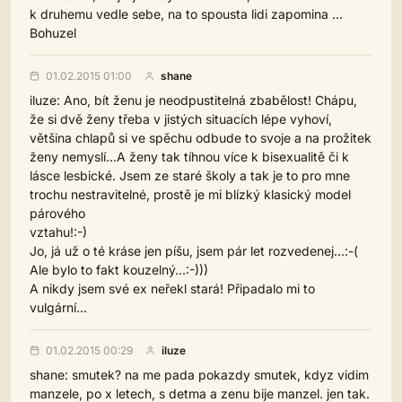
k druhemu vedle sebe, na to spousta lidi zapomina ...
Bohuzel
01.02.2015 01:00
shane
iluze: Ano, bít ženu je neodpustitelná zbabělost! Chápu,
že si dvě ženy třeba v jistých situacích lépe vyhoví,
většina chlapů si ve spěchu odbude to svoje a na prožitek
ženy nemyslí...A ženy tak tíhnou více k bisexualitě či k
lásce lesbické. Jsem ze staré školy a tak je to pro mne
trochu nestravitelné, prostě je mi blízký klasický model
párového
vztahu!:-)
Jo, já už o té kráse jen píšu, jsem pár let rozvedenej...:-(
Ale bylo to fakt kouzelný...:-)))
A nikdy jsem své ex neřekl stará! Připadalo mi to
vulgární...
01.02.2015 00:29
iluze
shane: smutek? na me pada pokazdy smutek, kdyz vidim
manzele, po x letech, s detma a zenu bije manzel. jen tak.