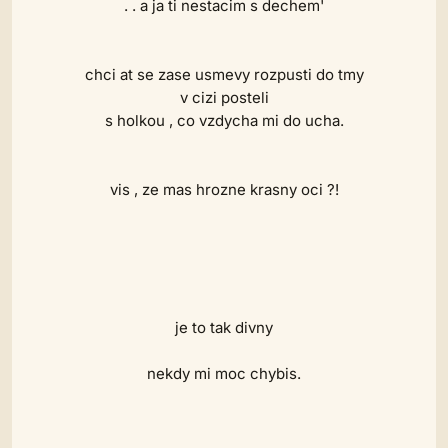
. . a ja ti nestacim s dechem'
chci at se zase usmevy rozpusti do tmy
v cizi posteli
s holkou , co vzdycha mi do ucha.
vis , ze mas hrozne krasny oci ?!
je to tak divny
nekdy mi moc chybis.