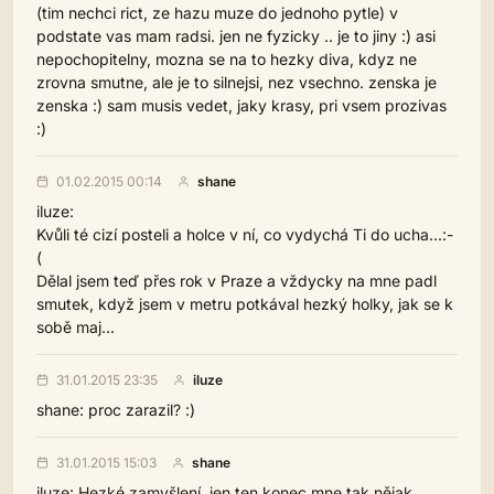
(tim nechci rict, ze hazu muze do jednoho pytle) v
podstate vas mam radsi. jen ne fyzicky .. je to jiny :) asi
nepochopitelny, mozna se na to hezky diva, kdyz ne
zrovna smutne, ale je to silnejsi, nez vsechno. zenska je
zenska :) sam musis vedet, jaky krasy, pri vsem prozivas
:)
01.02.2015 00:14
shane
iluze:
Kvůli té cizí posteli a holce v ní, co vydychá Ti do ucha...:-
(
Dělal jsem teď přes rok v Praze a vždycky na mne padl
smutek, když jsem v metru potkával hezký holky, jak se k
sobě maj...
31.01.2015 23:35
iluze
shane: proc zarazil? :)
31.01.2015 15:03
shane
iluze: Hezké zamyšlení, jen ten konec mne tak nějak