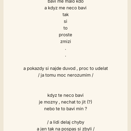
bavi me malo kdo
a kdyz me neco bavi
tak
si
to
proste
zmizi
.
.
a pokazdy si najde duvod , proc to udelat
/ ja tomu moc nerozumim /
kdyz te neco bavi
je mozny , nechat to jit (?)
nebo te to bavi min ?
/ a lidi delaj chyby
a jen tak na pospas si zbyli /