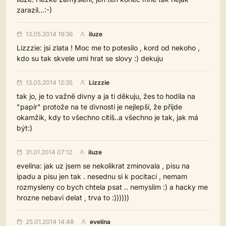
zarazil...:-)
13.05.2014 19:36
iluze
Lizzzie: jsi zlata ! Moc me to potesilo , kord od nekoho ,
kdo su tak skvele umi hrat se slovy :) dekuju
13.05.2014 12:35
Lizzzie
tak jo, je to važně divny a ja ti děkuju, žes to hodila na
"papír" protože na te divnosti je nejlepší, že přijde
okamžik, kdy to všechno cítíš..a všechno je tak, jak má
být:)
31.01.2014 07:12
iluze
evelína: jak uz jsem se nekolikrat zminovala , pisu na
ipadu a pisu jen tak . nesednu si k pocitaci , nemam
rozmysleny co bych chtela psat .. nemyslim :) a hacky me
hrozne nebavi delat , trva to :))))))
25.01.2014 14:48
evelína