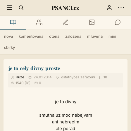
☰
⋯
PSANCI.cz
nová
komentovaná
čtená
založená
mluvená
mini
sbírky
je to cely divny proste
iluze
24.01.2014
ostatní
/
bez zařazení
18
1540 (18)
0
je to divny
smutna uz moc nebejvam
ani nebrecim
ale porad