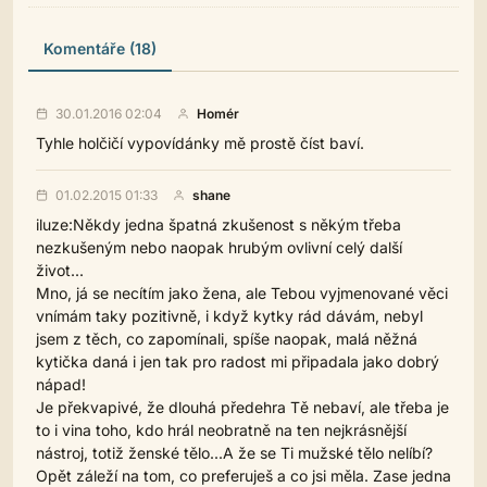
Komentáře (18)
30.01.2016 02:04
Homér
Tyhle holčičí vypovídánky mě prostě číst baví.
01.02.2015 01:33
shane
iluze:Někdy jedna špatná zkušenost s někým třeba
nezkušeným nebo naopak hrubým ovlivní celý další
život...
Mno, já se necítím jako žena, ale Tebou vyjmenované věci
vnímám taky pozitivně, i když kytky rád dávám, nebyl
jsem z těch, co zapomínali, spíše naopak, malá něžná
kytička daná i jen tak pro radost mi připadala jako dobrý
nápad!
Je překvapivé, že dlouhá předehra Tě nebaví, ale třeba je
to i vina toho, kdo hrál neobratně na ten nejkrásnější
nástroj, totiž ženské tělo...A že se Ti mužské tělo nelíbí?
Opět záleží na tom, co preferuješ a co jsi měla. Zase jedna