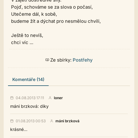
Pojď, schováme se za slova o počasí,
Utečeme dál, k sobě,
budeme žít a dýchat pro nesmělou chvíli,
Ještě to nevíš,
chci víc ...
Ze sbírky:
Postřehy
Komentáře (14)
04.08.2013 17:11
loner
máni brzková: diky
01.08.2013 00:53
máni brzková
krásné...