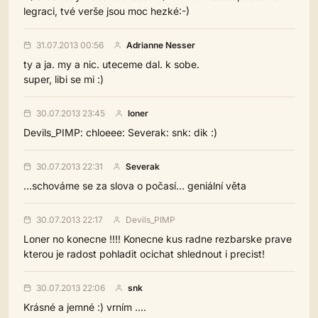
legraci, tvé verše jsou moc hezké:-)
31.07.2013 00:56
Adrianne Nesser
ty a ja. my a nic. uteceme dal. k sobe.
super, libi se mi :)
30.07.2013 23:45
loner
Devils_PIMP: chloeee: Severak: snk: dik :)
30.07.2013 22:31
Severak
…schováme se za slova o počasí… geniální věta
30.07.2013 22:17
Devils_PIMP
Loner no konecne !!!! Konecne kus radne rezbarske prave
kterou je radost pohladit ocichat shlednout i precist!
30.07.2013 22:06
snk
Krásné a jemné :) vrním ....