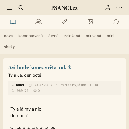
☰
⋯
PSANCI.cz
nová
komentovaná
čtená
založená
mluvená
mini
sbírky
Asi bude konec světa vol. 2
Ty a Já, den poté
loner
30.07.2013
miniatury
/
láska
14
1969 (21)
0
Ty a já,my a nic,
den poté.
V zajetí dostředivé síly.