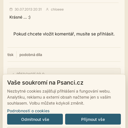
30.07.2013 20:31
chloeee
Krásné ... :)
Pokud chcete vložit komentář, musíte se přihlásit.
tisk
podobná díla
← PŘEDCHOZÍ DÍLO
Asi bude konec světa vol. 1
Vaše soukromí na Psanci.cz
Nezbytné cookies zajišťují přihlášení a fungování webu.
NÁSLEDUJÍCÍ DÍLO →
Analytiku, reklamu a externí obsah načteme jen s vaším
Asi bude konec světa vol. 3
souhlasem. Volbu můžete kdykoli změnit.
Podrobnosti o cookies
Odmítnout vše
Přijmout vše