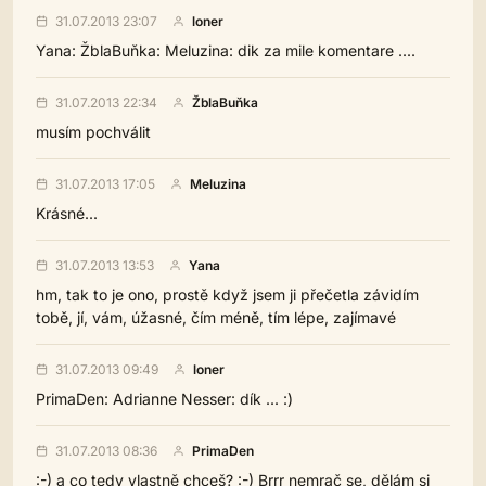
31.07.2013 23:07
loner
Yana: ŽblaBuňka: Meluzina: dik za mile komentare ....
31.07.2013 22:34
ŽblaBuňka
musím pochválit
31.07.2013 17:05
Meluzina
Krásné...
31.07.2013 13:53
Yana
hm, tak to je ono, prostě když jsem ji přečetla závidím
tobě, jí, vám, úžasné, čím méně, tím lépe, zajímavé
31.07.2013 09:49
loner
PrimaDen: Adrianne Nesser: dík ... :)
31.07.2013 08:36
PrimaDen
:-) a co tedy vlastně chceš? :-) Brrr nemrač se, dělám si