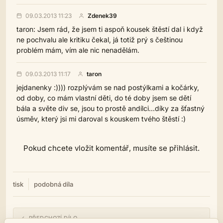
09.03.2013 11:23
Zdenek39
taron: Jsem rád, že jsem ti aspoň kousek štěstí dal i když
ne pochvalu ale kritiku čekal, já totiž prý s češtinou
problém mám, vím ale nic nenadělám.
09.03.2013 11:17
taron
jejdanenky :)))) rozplývám se nad postýlkami a kočárky,
od doby, co mám vlastní děti, do té doby jsem se dětí
bála a světe div se, jsou to prostě andílci...díky za šťastný
úsměv, který jsi mi daroval s kouskem tvého štěstí :)
Pokud chcete vložit komentář, musíte se přihlásit.
tisk
podobná díla
← PŘEDCHOZÍ DÍLO