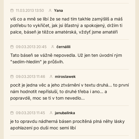
11.03.2013 13:50
Yana
víš co a mně se líbí že se nad tím takhle zamýšlíš a máš
potřebu to vykřičet, jak jsi šťastný a spokojený, držím ti
palce, báseň je těžce amatérská, vždyť jsme amatéři
09.03.2013 20:45
černálili
Tato báseň se vážně nepovedla. Už jen ten úvodní rým
"sedím-hledím" je průšvih.
09.03.2013 11:46
miroslawek
pocit je jedna věc a jeho ztvárnění v textu druhá... to první
nám hodnotit nepřísluší, to druhé třeba i ano... a
popravdě, moc se ti v tom nevedlo...
09.03.2013 11:45
janubalinka
je to opravdu nádherná básen procítěná plná něhy lásky
apohlazení po duši moc semi líbí