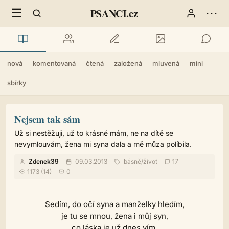
☰
⋯
PSANCI.cz
nová
komentovaná
čtená
založená
mluvená
mini
sbírky
Nejsem tak sám
Už si nestěžuji, už to krásné mám, ne na dítě se
nevymlouvám, žena mi syna dala a mě můza políbila.
Zdenek39
09.03.2013
básně
/
život
17
1173 (14)
0
Sedím, do očí syna a manželky hledím,
je tu se mnou, žena i můj syn,
co láska je už dnes vím.