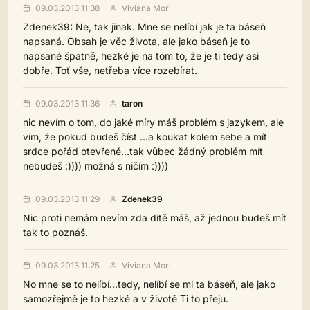
09.03.2013 11:38
Viviana Mori
Zdenek39: Ne, tak jinak. Mne se nelíbí jak je ta báseň
napsaná. Obsah je věc života, ale jako báseň je to
napsané špatně, hezké je na tom to, že je ti tedy asi
dobře. Toť vše, netřeba více rozebírat.
09.03.2013 11:36
taron
nic nevím o tom, do jaké míry máš problém s jazykem, ale
vím, že pokud budeš číst ...a koukat kolem sebe a mít
srdce pořád otevřené...tak vůbec žádný problém mít
nebudeš :)))) možná s ničím :))))
09.03.2013 11:29
Zdenek39
Nic proti nemám nevím zda dítě máš, až jednou budeš mít
tak to poznáš.
09.03.2013 11:25
Viviana Mori
No mne se to nelíbí...tedy, nelíbí se mi ta báseň, ale jako
samozřejmě je to hezké a v životě Ti to přeju.