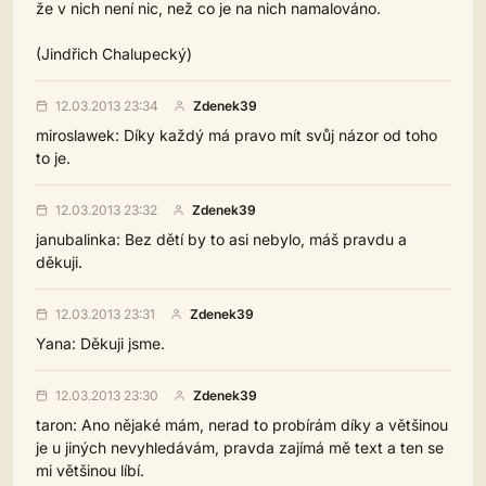
že v nich není nic, než co je na nich namalováno.
(Jindřich Chalupecký)
12.03.2013 23:34
Zdenek39
miroslawek: Díky každý má pravo mít svůj názor od toho
to je.
12.03.2013 23:32
Zdenek39
janubalinka: Bez dětí by to asi nebylo, máš pravdu a
děkuji.
12.03.2013 23:31
Zdenek39
Yana: Děkuji jsme.
12.03.2013 23:30
Zdenek39
taron: Ano nějaké mám, nerad to probírám díky a většinou
je u jiných nevyhledávám, pravda zajímá mě text a ten se
mi většinou líbí.