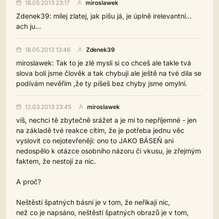
18.05.2013 23:17
miroslawek
Zdenek39: milej zlatej, jak píšu já, je úplně irelevantní...
ach ju...
18.05.2013 13:46
Zdenek39
miroslawek: Tak to je zlé mysli si co chceš ale takle tvá
slova bolí jsme člověk a tak chybuji ale ještě na tvé dila se
podívám nevěřím ,že ty píšeš bez chyby jsme omylní.
12.03.2013 23:45
miroslawek
víš, nechci tě zbytečně srážet a je mi to nepříjemné - jen
na základě tvé reakce cítím, že je potřeba jednu věc
vyslovit co nejotevřeněji: ono to JAKO BÁSEŇ ani
nedospělo k otázce osobního názoru či vkusu, je zřejmým
faktem, že nestojí za nic.
A proč?
Neštěstí špatných básní je v tom, že neříkají nic,
než co je napsáno, neštěstí špatných obrazů je v tom,