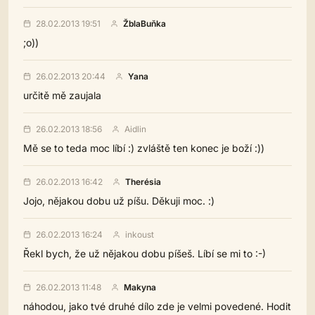
28.02.2013 19:51
ŽblaBuňka
;o))
26.02.2013 20:44
Yana
určitě mě zaujala
26.02.2013 18:56
Aidlin
Mě se to teda moc líbí :) zvláště ten konec je boží :))
26.02.2013 16:42
Therésia
Jojo, nějakou dobu už píšu. Děkuji moc. :)
26.02.2013 16:24
inkoust
Řekl bych, že už nějakou dobu píšeš. Líbí se mi to :-)
26.02.2013 11:48
Makyna
náhodou, jako tvé druhé dílo zde je velmi povedené. Hodit