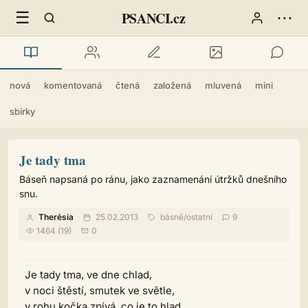
☰
⋯
PSANCI.cz
nová
komentovaná
čtená
založená
mluvená
mini
sbírky
Je tady tma
Báseň napsaná po ránu, jako zaznamenání útržků dnešního
snu.
Therésia
25.02.2013
básně
/
ostatní
9
1464 (19)
0
Je tady tma, ve dne chlad,
v noci štěstí, smutek ve světle,
v rohu kočka zpívá, co je to hlad,