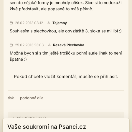
sen do nějaké formy je mnohdy oříšek. Sice si to nedokáži
živě představit, ale popsané to máš pěkně.
26.02.2013 08:12
Tajemný
Souhlasím s plechovkou, ale obvzláště 3. sloka se mi líbí :)
25.02.2013 23:03
Rezavá Plechovka
Možná bych si s tím ještě trošičku pohrála,ale jinak to není
špatné :)
Pokud chcete vložit komentář, musíte se přihlásit.
tisk
podobná díla
← PŘEDCHOZÍ DÍLO
Výstup a nástup ukončete
Vaše soukromí na Psanci.cz