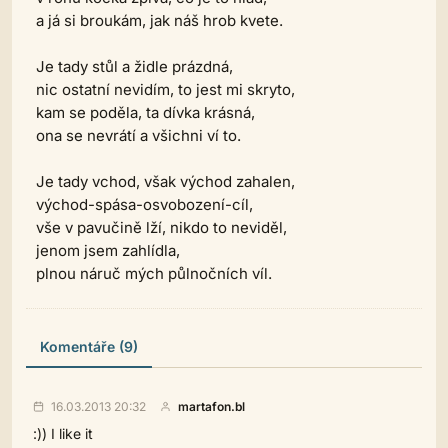
a já si broukám, jak náš hrob kvete.
Je tady stůl a židle prázdná,
nic ostatní nevidím, to jest mi skryto,
kam se poděla, ta dívka krásná,
ona se nevrátí a všichni ví to.
Je tady vchod, však východ zahalen,
východ-spása-osvobození-cíl,
vše v pavučině lží, nikdo to neviděl,
jenom jsem zahlídla,
plnou náruč mých půlnočních víl.
Komentáře (9)
16.03.2013 20:32
martafon.bl
:)) I like it