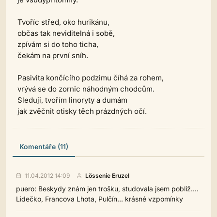
Tvoříc střed, oko hurikánu,
občas tak neviditelná i sobě,
zpívám si do toho ticha,
čekám na první sníh.
Pasivita končícího podzimu číhá za rohem,
vrývá se do zornic náhodným chodcům.
Sleduji, tvořím linoryty a dumám
jak zvěčnit otisky těch prázdných očí.
Komentáře (11)
11.04.2012 14:09
Lössenie Eruzel
puero: Beskydy znám jen trošku, studovala jsem poblíž....
Lidečko, Francova Lhota, Pulčín... krásné vzpomínky