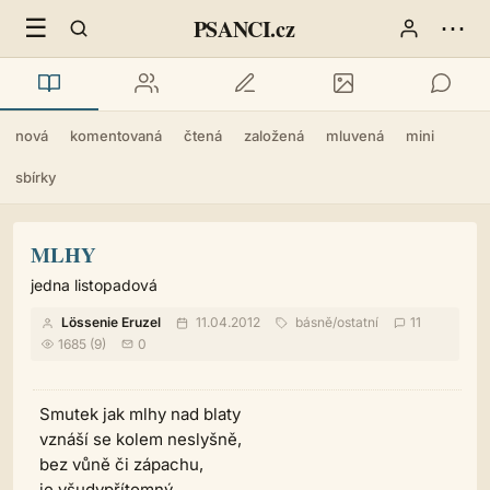
☰
⋯
PSANCI.cz
nová
komentovaná
čtená
založená
mluvená
mini
sbírky
MLHY
jedna listopadová
Lössenie Eruzel
11.04.2012
básně
/
ostatní
11
1685 (9)
0
Smutek jak mlhy nad blaty
vznáší se kolem neslyšně,
bez vůně či zápachu,
je všudypřítomný.