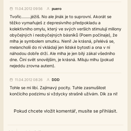
11.04.2012 09:56
puero
Tvoříc........jéžíš. No ale jinák je to suprovní. Akorát se
těžko vymaňuješ z depresivního předpokladu a
kolektivního omylu, který ve svých verších stimulují miliony
obyčejných i neobyčejných básníků (Poem počínaje), že
mlha je symbolem smutku. Není! Je krásná, přelévá se,
melancholii do ní vkládají jen lidské bytosti a ona v ní
náhodou dobře drží. Ale mlha je jen bílý zákal všedního
dne. Činí svět snovějším, je krásná. Miluju mlhu (pokud
nejeddu zrovna autem).
11.04.2012 08:26
DDD
Tohle se mi líbí. Zajímavý pocity. Tuhle zasmušilost
končícího podzimu si vždycky strašně užívám. Dík za ni!
Pokud chcete vložit komentář, musíte se přihlásit.