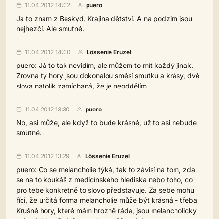
11.04.2012 14:02
puero
Já to znám z Beskyd. Krajina dětství. A na podzim jsou
nejhezčí. Ale smutné.
11.04.2012 14:00
Lössenie Eruzel
puero: Já to tak nevidím, ale můžem to mít každý jinak.
Zrovna ty hory jsou dokonalou směsí smutku a krásy, dvě
slova natolik zamíchaná, že je neoddělím.
11.04.2012 13:30
puero
No, asi může, ale když to bude krásné, už to asi nebude
smutné.
11.04.2012 13:29
Lössenie Eruzel
puero: Co se melancholie týká, tak to závisí na tom, zda
se na to koukáš z medicínského hlediska nebo toho, co
pro tebe konkrétně to slovo představuje. Za sebe mohu
říci, že určitá forma melancholie může být krásná - třeba
Krušné hory, které mám hrozně ráda, jsou melancholicky