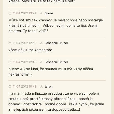
krásné. Myslíš si, že to tak nemůže být?
11.04.2012 13:24
puero
Může být smutek krásný? Je melancholie nebo nostalgie
krásná? Já ti nevím. Vůbec nevím, co na to říci. Jsem
zmaten. Ty to tak vidíš?
11.04.2012 12:50
Lössenie Eruzel
všem děkuji za komentáře
11.04.2012 12:49
Lössenie Eruzel
puero: A kdo říkal, že smutek musí být vždy něčím
nekrásným? :)
11.04.2012 10:48
taron
I já mám ráda mlhu....je pravdou , že je více symbolem
smutku, než prostě krásný přírodní úkaz...báseň je
opravdu dost dobrá...hodně dobrá...řekla bych , že jedna
z nejlepších jakou jsem tu doposud četla..:)