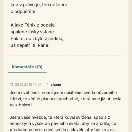
kdo v právu je, ten nežebrá
o odpuštění.
A jako Fénix z popela
spálené lásky vstane.
Pak to, co zbylo z anděla,
už nepatří ti, Pane!
Komentáře (10)
28.12.2015 15:01
shane
Jsem světlonoš, neboť jsem nositelem světla původního
lidství, té věčně planoucí pochodně, která mne již přinesla
tolik bolesti.
Jsem vaše hvězda, ta která kdysi svržena, spadla z
nebeských výšek do pevného světa, aby se zrodilo, co
předurčeno bylo, nové světlo a člověk, aby byl zrozen.