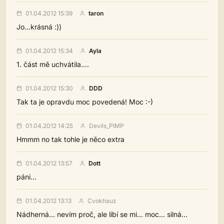
01.04.2012 15:39
taron
Jo...krásná :))
01.04.2012 15:34
Ayla
1. část mě uchvátila....
01.04.2012 15:30
DDD
Tak ta je opravdu moc povedená! Moc :-)
01.04.2012 14:25
Devils_PIMP
Hmmm no tak tohle je něco extra
01.04.2012 13:57
Dott
páni...
01.04.2012 13:13
Cvokhauz
Nádherná... nevím proč, ale líbí se mi... moc... silná...