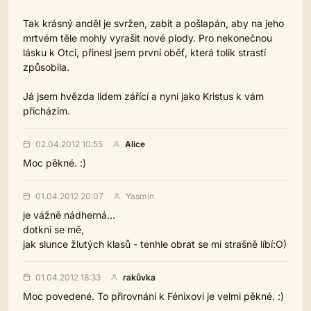
Tak krásný anděl je svržen, zabit a pošlapán, aby na jeho
mrtvém těle mohly vyrašit nové plody. Pro nekonečnou
lásku k Otci, přinesl jsem první oběť, která tolik strastí
způsobila.
Já jsem hvězda lidem zářící a nyní jako Kristus k vám
přicházím.
02.04.2012 10:55
Alice
Moc pěkné. :)
01.04.2012 20:07
Yasmin
je vážně nádherná...
dotkni se mě,
jak slunce žlutých klasů - tenhle obrat se mi strašně líbí:O)
01.04.2012 18:33
rakůvka
Moc povedené. To přirovnání k Fénixovi je velmi pěkné. :)