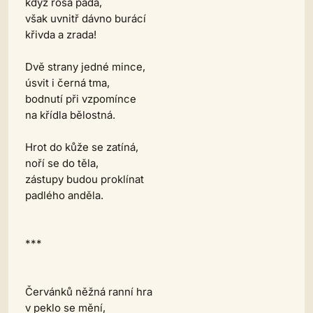
když rosa padá,
však uvnitř dávno burácí
křivda a zrada!
Dvě strany jedné mince,
úsvit i černá tma,
bodnutí při vzpomínce
na křídla bělostná.
Hrot do kůže se zatíná,
noří se do těla,
zástupy budou proklínat
padlého anděla.
***
Červánků něžná ranní hra
v peklo se mění,