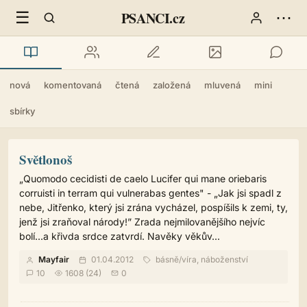
☰
⋯
PSANCI.cz
nová
komentovaná
čtená
založená
mluvená
mini
sbírky
Světlonoš
„Quomodo cecidisti de caelo Lucifer qui mane oriebaris
corruisti in terram qui vulnerabas gentes" - „Jak jsi spadl z
nebe, Jitřenko, který jsi zrána vycházel, pospíšils k zemi, ty,
jenž jsi zraňoval národy!” Zrada nejmilovanějšího nejvíc
bolí...a křivda srdce zatvrdí. Navěky věkův...
Mayfair
01.04.2012
básně
/
víra, náboženství
10
1608 (24)
0