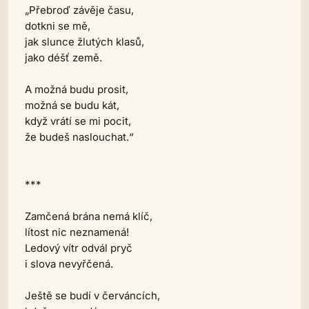
„Přebroď závěje času,
dotkni se mě,
jak slunce žlutých klasů,
jako déšť země.
A možná budu prosit,
možná se budu kát,
když vrátí se mi pocit,
že budeš naslouchat.“
***
Zamčená brána nemá klíč,
lítost nic neznamená!
Ledový vítr odvál pryč
i slova nevyřčená.
Ještě se budí v červáncích,