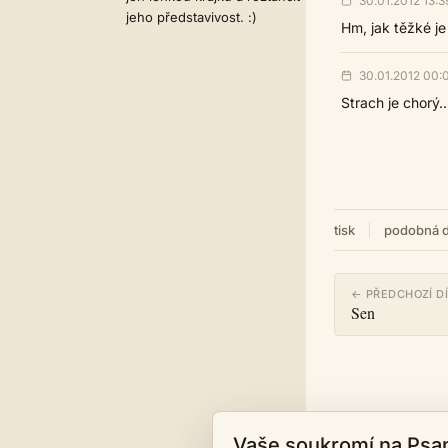
30.01.2012 13:3
jeho představivost. :)
Hm, jak těžké je 
30.01.2012 00:
Strach je chorý.
tisk
podobná d
← PŘEDCHOZÍ D
Sen
Vaše soukromí na Psa