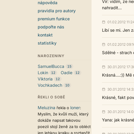
Vir: vidim, ze n
nápověda
nahradit...
pravidla pro autory
premium funkce
01.02.2012 11:2
podpořte nás
Líbí se mi. Jen 
kontakt
statistiky
01.02.2012 09:1
Sdělné - strach
NAROZENINY
SamuelBucca
15
30.01.2012 17:3
Lokin
Oadie
12
12
Krásná....:)) Mě m
Viktoria
12
Vochkadech
10
30.01.2012 14:3
ŘEKLI O SOBĚ
Krásné, fakt pove
Meluzina
loner
řekla o
:
30.01.2012 14:
Myslím, že kvůli muži, který
Yana: jak krásné 
dokáže napsat takovou
poezii stojí ženě za to obléct
jen lehkou krajku a roztančit