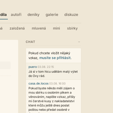
díla
autoři
deníky
galerie
diskuze
ná
založená
mluvená
mini
sbírky
−
CHAT
Pokud chcete vložit nějaký
musíte se přihlásit
vzkaz,
.
puero
03.08. 22:15
Já si v tom hicu udělám malý výlet
do Ovy rád.
casa.de.locos
03.08. 16:00
Pokud byste někdo měli zájem o
mou sbírku s osobním plkem a
věnováním, napište vzkaz, přišly
mi čerstvé kusy z nakladatelství
které můžu ještě dnes poslat
poštou nebo předat osobně v