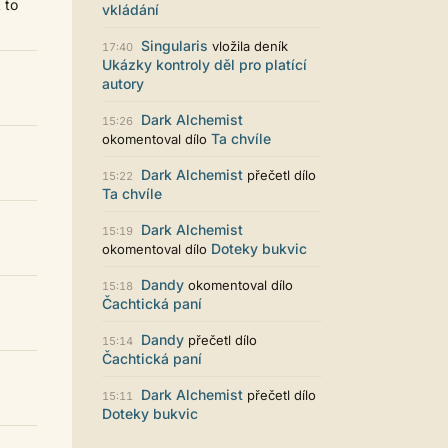
 to
Zajímavý počin. Líbí se mi jak je to
vkládání
graficky promyšlené.
Singularis
vložila deník
17:40
Santiago Dibla
29.07. 11:01
Ukázky kontroly děl pro platící
Ahoj všem! Právě jsem publikoval
autory
svou druhou sbírku. Dostupná je ve
formátu pdf. Budu moc rád za
Dark Alchemist
15:26
přečtení! Sbírka nese název Já v
Ta chvíle
okomentoval dílo
sobě, dostupná je například zde:
https://www.palmknihy.cz/ekniha/j
a-v-sobe-428529 Santiago :)
Dark Alchemist
přečetl dílo
15:22
Ta chvíle
Kristína Melegová
27.07. 21:01
super práca, symbol toho, že to tu
Dark Alchemist
15:19
ešte žije
Doteky bukvic
okomentoval dílo
Strach
26.07. 21:35
Dandy
okomentoval dílo
15:18
Pena pace Lukio,... bude to tvrdy
Čachtická paní
zvykani po tech x letech ale
zvykneme sei
Dandy
přečetl dílo
15:14
Terri42
26.07. 20:42
Čachtická paní
Na mobilu to vypadá super :-)
chvilku jsem si zvykala, ale je to
Dark Alchemist
přečetl dílo
15:11
moc pěkné
Doteky bukvic
LUKiO
26.07. 20:38