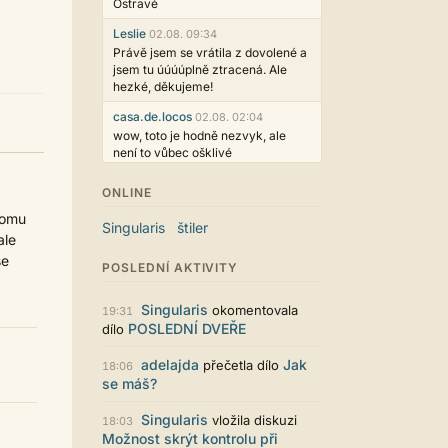
Ostravě
Leslie
02.08. 09:34
Právě jsem se vrátila z dovolené a
jsem tu úúúúplně ztracená. Ale
hezké, děkujeme!
casa.de.locos
02.08. 02:04
wow, toto je hodně nezvyk, ale
není to vůbec ošklivé
Jarda468
31.07. 12:50
ONLINE
Už i počet přečtení jde vidět,
tomu
reklama co zasahovala do chatu je
Singularis
štiler
myslím také už v pořádku,
ale
perfektní práce :)
se
POSLEDNÍ AKTIVITY
Singularis
30.07. 06:19
Líbí se mi tmavá varianta nového
Singularis
okomentovala
19:31
vzhledu. Na některých místech
POSLEDNÍ DVEŘE
dílo
jsou sice mezi prvky příliš velké
mezery, ale když mě to bude štvát,
adelajda
Jak
přečetla dílo
18:06
určitě to půjde upravit místním
se máš?
stylem... Celkově je styl dobře
funkční a příjemný. Podvedl se.
Singularis
vložila diskuzi
18:03
puero
29.07. 11:53
Možnost skrýt kontrolu při