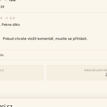
9
Yana
žít
05
D_P
.. Pekne dílko
Pokud chcete vložit komentář, musíte se přihlásit.
íla
ÍLO
NÁSLEDUJÍCÍ DÍ
nci.cz