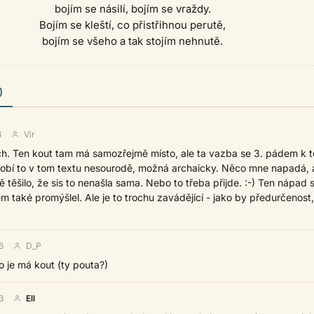
bojím se násilí, bojím se vraždy.
Bojím se kleští, co přistřihnou perutě,
bojím se všeho a tak stojím nehnutě.
)
3
Vir
ch. Ten kout tam má samozřejmě místo, ale ta vazba se 3. pádem k 
obí to v tom textu nesourodě, možná archaicky. Něco mne napadá, 
tě těšilo, že sis to nenašla sama. Nebo to třeba přijde. :-) Ten nápad 
m také promýšlel. Ale je to trochu zavádějící - jako by předurčenost,
6
D_P
o je má kout (ty pouta?)
3
Ell