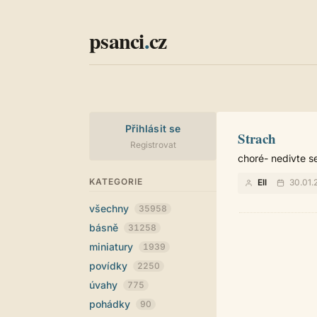
psanci
.
cz
Přihlásit se
Strach
Registrovat
choré- nedivte s
KATEGORIE
Ell
30.01.
všechny
35958
básně
31258
miniatury
1939
povídky
2250
úvahy
775
pohádky
90