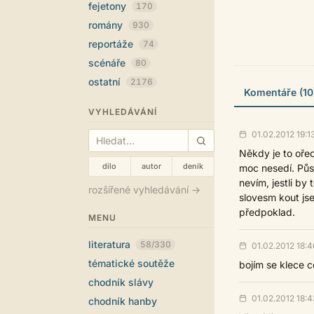
fejetony
170
romány
930
reportáže
74
scénáře
80
ostatní
2176
Komentáře (10
VYHLEDÁVÁNÍ
01.02.2012 19:1
Někdy je to oře
dílo
autor
deník
moc nesedí. Půs
nevím, jestli by 
rozšířené vyhledávání →
slovesm kout jse
předpoklad.
MENU
literatura
58/330
01.02.2012 18:4
tématické soutěže
bojím se klece c
chodník slávy
01.02.2012 18:4
chodník hanby