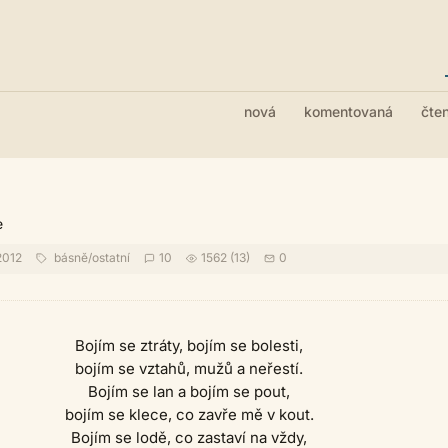
nová
komentovaná
čte
e
2012
básně
/
ostatní
10
1562 (13)
0
Bojím se ztráty, bojím se bolesti,
bojím se vztahů, mužů a neřestí.
Bojím se lan a bojím se pout,
bojím se klece, co zavře mě v kout.
Bojím se lodě, co zastaví na vždy,