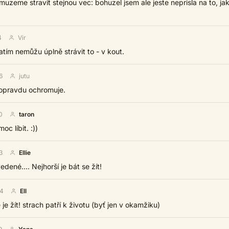
emuzeme stravit stejnou vec: bohuzel jsem ale jeste neprisla na to, jak
4
Vir
zatím nemůžu úplně strávit to - v kout.
6
jutu
 opravdu ochromuje.
0
taron
oc líbit. :))
3
Ellie
dené.... Nejhorší je bát se žít!
04
Ell
je žít! strach patří k životu (byť jen v okamžiku)