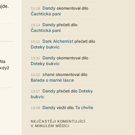
Zajímavý počin. Líbí se mi jak je to
jde.
graficky promyšlené.
Dandy
okomentoval dílo
15:18
Čachtická paní
Santiago Dibla
29.07. 11:01
Ahoj všem! Právě jsem publikoval
Dandy
přečetl dílo
15:14
svou druhou sbírku. Dostupná je ve
Čachtická paní
formátu pdf. Budu moc rád za
přečtení! Sbírka nese název Já v
Dark Alchemist
přečetl dílo
15:11
sobě, dostupná je například zde:
Doteky bukvic
https://www.palmknihy.cz/ekniha/j
a-v-sobe-428529 Santiago :)
Dandy
okomentoval dílo
13:32
hla
Kristína Melegová
27.07. 21:01
Doteky bukvic
super práca, symbol toho, že to tu
 když
ešte žije
shane
okomentoval dílo
13:32
Balada o marné lásce
Strach
26.07. 21:35
Pena pace Lukio,... bude to tvrdy
Dandy
Doteky
přečetl dílo
13:27
zvykani po tech x letech ale
bukvic
zvykneme sei
Terri42
26.07. 20:42
Dandy
Ta chvíle
vložil dílo
13:09
Na mobilu to vypadá super :-)
chvilku jsem si zvykala, ale je to
NEJČASTĚJI KOMENTUJÍCÍ
moc pěkné
V MINULÉM MĚSÍCI
LUKiO
26.07. 20:38