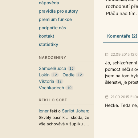
nápověda
rozhodnutí pře
pravidla pro autory
Pláču nad tím. 
premium funkce
podpořte nás
kontakt
Komentáře (2)
statistiky
22.09.2015 12:0
NAROZENINY
Jó, schizofrenní
SamuelBucca
15
pomoct něčí slov
Lokin
Oadie
12
12
jsem na tom byla
Viktoria
12
šílenství, je pro
Vochkadech
10
21.09.2015 21:0
ŘEKLI O SOBĚ
Hezké. Teda ne,
loner
Sarllot Johan
řekl o
:
Skvělý básník ... škoda, že
vše schovává v šuplíku ....