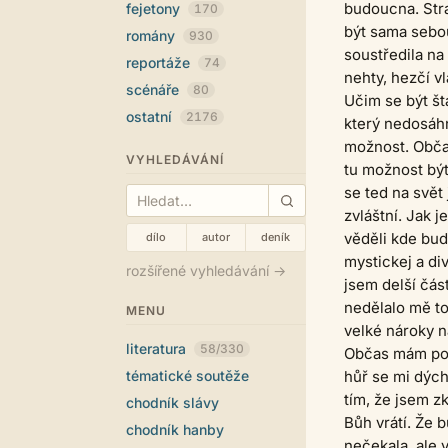
budoucna. Str
fejetony
170
být sama sebou
romány
930
soustředila na
reportáže
74
nehty, hezčí v
scénáře
80
Učim se být šta
ostatní
2176
který nedosáhn
možnost. Občas
VYHLEDÁVÁNÍ
tu možnost být
se ted na svět
zvláštní. Jak 
věděli kde bud
dílo
autor
deník
mystickej a di
rozšířené vyhledávání →
jsem delší čás
nedělalo mě to
MENU
velké nároky n
literatura
58/330
Občas mám poci
tématické soutěže
hůř se mi dých
tím, že jsem z
chodník slávy
Bůh vrátí. Že 
chodník hanby
nečekala, ale 