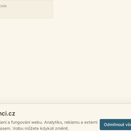
ENÍK
a
nci.cz
ášení a fungování webu. Analytiku, reklamu a externí
Odmítnout vš
lasem. Volbu můžete kdykoli změnit.