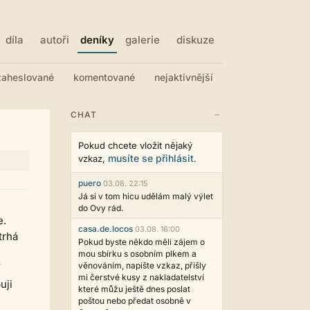
díla
autoři
deníky
galerie
diskuze
zaheslované
komentované
nejaktivnější
−
CHAT
Pokud chcete vložit nějaký
musíte se přihlásit
vzkaz,
.
puero
03.08. 22:15
Já si v tom hicu udělám malý výlet
.
do Ovy rád.
e.
casa.de.locos
03.08. 16:00
trhá
Pokud byste někdo měli zájem o
mou sbírku s osobním plkem a
věnováním, napište vzkaz, přišly
í
mi čerstvé kusy z nakladatelství
uji
které můžu ještě dnes poslat
poštou nebo předat osobně v