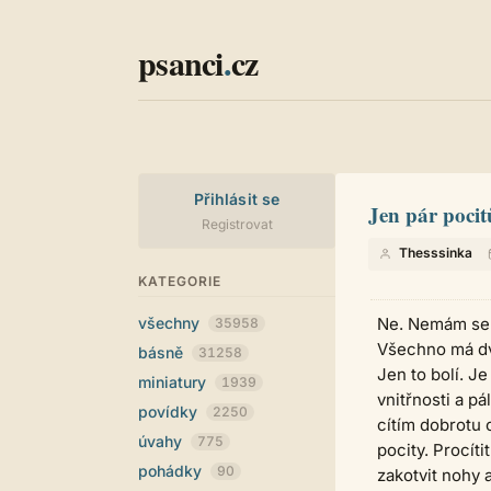
psanci
.
cz
Přihlásit se
Jen pár poci
Registrovat
Thesssinka
KATEGORIE
všechny
Ne. Nemám se m
35958
Všechno má dvě 
básně
31258
Jen to bolí. Je
miniatury
1939
vnitřnosti a p
povídky
2250
cítím dobrotu 
úvahy
775
pocity. Procít
pohádky
90
zakotvit nohy 