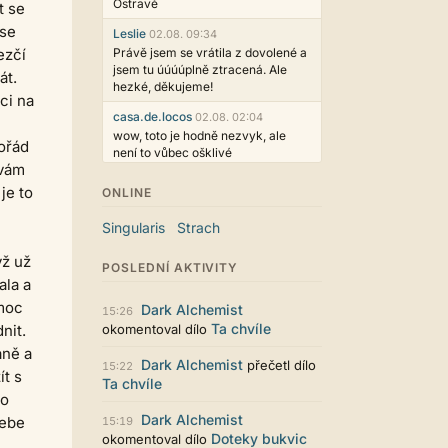
Ostravě
t se
 se
Leslie
02.08. 09:34
ezčí
Právě jsem se vrátila z dovolené a
jsem tu úúúúplně ztracená. Ale
át.
hezké, děkujeme!
ci na
casa.de.locos
02.08. 02:04
wow, toto je hodně nezvyk, ale
ořád
není to vůbec ošklivé
ívám
Jarda468
31.07. 12:50
je to
ONLINE
Už i počet přečtení jde vidět,
reklama co zasahovala do chatu je
Singularis
Strach
myslím také už v pořádku,
perfektní práce :)
yž už
POSLEDNÍ AKTIVITY
ala a
Singularis
30.07. 06:19
Líbí se mi tmavá varianta nového
 moc
Dark Alchemist
15:26
vzhledu. Na některých místech
Ta chvíle
nit.
okomentoval dílo
jsou sice mezi prvky příliš velké
aně a
mezery, ale když mě to bude štvát,
Dark Alchemist
přečetl dílo
15:22
určitě to půjde upravit místním
ít s
Ta chvíle
stylem... Celkově je styl dobře
to
funkční a příjemný. Podvedl se.
Dark Alchemist
sebe
15:19
puero
29.07. 11:53
Doteky bukvic
okomentoval dílo