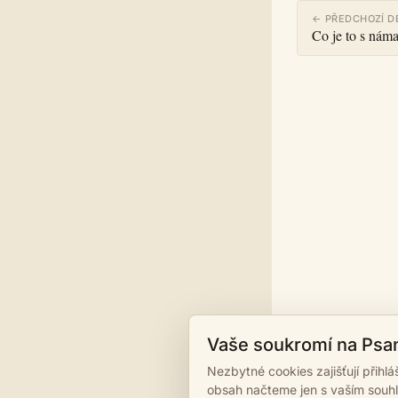
← PŘEDCHOZÍ D
Co je to s nám
Vaše soukromí na Psa
Nezbytné cookies zajišťují přihl
obsah načteme jen s vaším souh