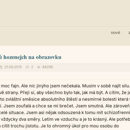
nové
tů hozenejch na obrazovku
21.09.2015
2
842(6)
oc fajn. Ale nic jinýho jsem nečekala. Musim v sobě najít sílu
strany. Přeji si, aby všechno bylo tak, jak má být. A cítím, že j
 to zvláštní směsice absolutního štěstí a nesmírné bolesti která 
álí. Jsem zoufalá a chce se mi brečet. Jsem smutná. Ale zároveň
celé situace. Jsem asi nějak odsouzená k tomu mít schizofrenn
it vždycky dva směry. Letim ve vzduchu a je to krásný. Ale potřeb
a cítit trochu jistotu. Je to ohromný úkol pro mou osobu do