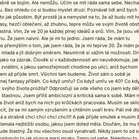
ašně se bojím. Ale nemůžu. Učím se mít ráda sama sebe. Necha
. Bez ohledu co si budou myslet druzí. Poznávat lidi aniž bych
 to jak působím. Být prostě já a nemyslet na to, že až budu mít h
lasy, hezčí oblečení, až zhubnu, tepre můžu ve svým životě obst
stná. Vím, že ve 20 je každej plnej ideálů a snů. Vím, že jsou vě
u. Že jsem naivní. Ale je mi to jedno. Jsem ráda, že mám tu
 přemýšlím o tom, jak jsem ráda, že je mi teprve 20. Že mám p
 mladá a jít dobrým směrem. Nesmírně si vážim té možnosti. D
 jako na zázrak. Člověk si v každodennosti ani neuvědomuje, jak 
je zvláštní, s jakou samozřejmostí chodíme po ulici, aniž bychom
em až přijde smrt. Všichni tam budeme. Život sám o sobě je
vnej fantasy příběh. Co když umřu? Co když umřu ve 40? Co kd
t svýho života prožila? Odprosťuji se ode všeho co jsem kdy děl
 štastnou. Jsem příliš ambiciozní a kritická sama k sobě. Mám
a život aniž bych na nich po krůčkách pracovala. Musím se sklid
t, že se mi samým vzrušením a chtěním uvaří krev. Pálí mě dl
á a strašně chci chci chci chci!!! A pak přijde smutek a musím ž
klamala nejbližší osobu, jakou jsem doted měla. Doufám, že mu 
bude štastný. Že mu všechno osud vynahradí. Nikdy jsem to od 
vyplynulo to jak slunce mezi mraky. Samo od sebe. Najednou to