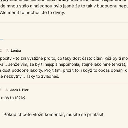
de mnou stálo a najednou bylo jasné že to tak v budoucnu nepu
Ale měnit to nechci. Je to divný.
2
Lenča
 pocity - to zní výstižně pro to, co taky dost často cítím. Kéž by ti mo
a... Jenže vím, že by ti nejspíš nepomohla, stejně jako mně tenkrát,
 dost podobně jako ty. Projít tím, prožít to, i když to občas dohání k
stě nezbytný... Taky to zvládneš.
6
Jack I. Pier
 máš to těžký..
Pokud chcete vložit komentář, musíte se přihlásit.