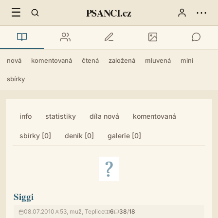
☰
⋯
PSANCI.cz
nová
komentovaná
čtená
založená
mluvená
mini
sbírky
info
statistiky
díla nová
komentovaná
sbírky [0]
deník [0]
galerie [0]
Siggi
08.07.2010
53, muž, Teplice
6
38
/
18