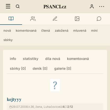
☰
⋯
PSANCI.cz
nová
komentovaná
čtená
založená
mluvená
mini
sbírky
info
statistiky
díla nová
komentovaná
sbírky [0]
deník [0]
galerie [0]
kejtyyy
29.07.2008
36, žena, Luhačovice
4
2
/
12