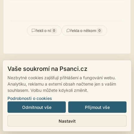
řekli o ní
řekla o někom
0
0
Vaše soukromí na Psanci.cz
© 2007 - 2026
psanci.cz
•
Nastavení cookies
•
Facebook
• Programming
Nezbytné cookies zajišťují přihlášení a fungování webu.
by
LUKiO
Analytiku, reklamu a externí obsah načteme jen s vaším
souhlasem. Volbu můžete kdykoli změnit.
Podrobnosti o cookies
Odmítnout vše
Přijmout vše
Nastavit