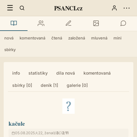
☰
⋯
PSANCI.cz
nová
komentovaná
čtená
založená
mluvená
mini
sbírky
info
statistiky
díla nová
komentovaná
sbírky [0]
deník [1]
galerie [0]
kačule
05.08.2025
22, žena
3
2
/
11