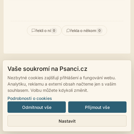
řekli o ní
řekla o někom
0
0
Vaše soukromí na Psanci.cz
© 2007 - 2026
psanci.cz
•
Nastavení cookies
•
Facebook
• Programming
Nezbytné cookies zajišťují přihlášení a fungování webu.
by
LUKiO
Analytiku, reklamu a externí obsah načteme jen s vaším
souhlasem. Volbu můžete kdykoli změnit.
Podrobnosti o cookies
Odmítnout vše
Přijmout vše
Nastavit