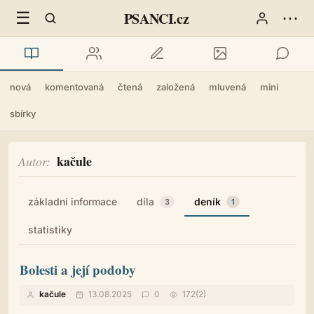
☰
⋯
PSANCI.cz
nová
komentovaná
čtená
založená
mluvená
mini
sbírky
kačule
Autor
základní informace
díla
deník
3
1
statistiky
Bolesti a její podoby
kačule
13.08.2025
0
172(2)