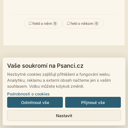
řekli o něm
řekl o někom
0
0
© 2007 - 2026
psanci.cz
•
Nastavení cookies
•
Facebook
• Programming
Vaše soukromí na Psanci.cz
by
LUKiO
Nezbytné cookies zajišťují přihlášení a fungování webu.
Analytiku, reklamu a externí obsah načteme jen s vaším
souhlasem. Volbu můžete kdykoli změnit.
Podrobnosti o cookies
Odmítnout vše
Přijmout vše
Nastavit