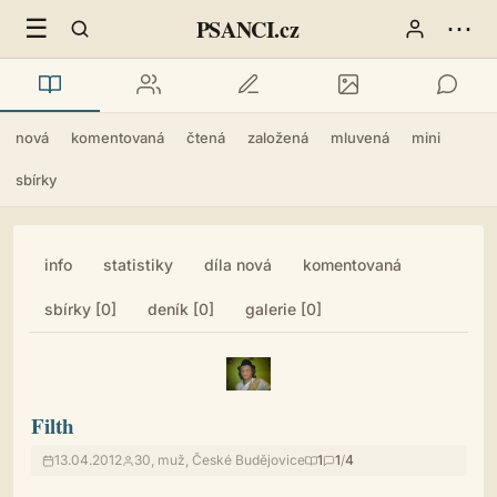
☰
⋯
PSANCI.cz
nová
komentovaná
čtená
založená
mluvená
mini
sbírky
info
statistiky
díla nová
komentovaná
sbírky [0]
deník [0]
galerie [0]
Filth
13.04.2012
30, muž, České Budějovice
1
1
/
4