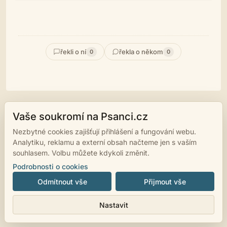
řekli o ní
řekla o někom
0
0
Vaše soukromí na Psanci.cz
© 2007 - 2026
psanci.cz
•
Nastavení cookies
•
Facebook
• Programming
Nezbytné cookies zajišťují přihlášení a fungování webu.
by
LUKiO
Analytiku, reklamu a externí obsah načteme jen s vaším
souhlasem. Volbu můžete kdykoli změnit.
Podrobnosti o cookies
Odmítnout vše
Přijmout vše
Nastavit