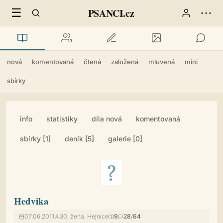
☰
⋯
PSANCI.cz
nová
komentovaná
čtená
založená
mluvená
mini
sbírky
info
statistiky
díla nová
komentovaná
sbírky [1]
deník [5]
galerie [0]
Hedvika
07.06.2011
30, žena, Hejnice
9
28
/
64