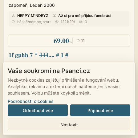
zapomeň, Leden 2006
HEPPY M'NDEYZ
Až si pro mě přijdou funebráci
básně/nemoc, smrt
1221(29)
0
69.00
11
%
1f gphh 7 * 444.... # 1 #
bez komentáře
Vaše soukromí na Psanci.cz
HEPPY M'NDEYZ
Kde končí nebe?
básně/ostatní
Nezbytné cookies zajišťují přihlášení a fungování webu.
866(21)
0
Analytiku, reklamu a externí obsah načteme jen s vaším
souhlasem. Volbu můžete kdykoli změnit.
Podrobnosti o cookies
Odmítnout vše
Přijmout vše
© 2007 - 2026
psanci.cz
•
Nastavení cookies
•
Facebook
• Programming
by
LUKiO
Nastavit