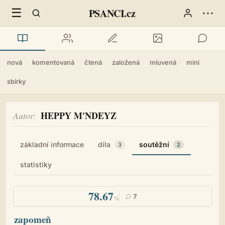
☰
⋯
PSANCI.cz
nová
komentovaná
čtená
založená
mluvená
mini
sbírky
HEPPY M'NDEYZ
Autor
základní informace
díla
soutěžní
3
2
statistiky
78.67
7
%
zapomeň