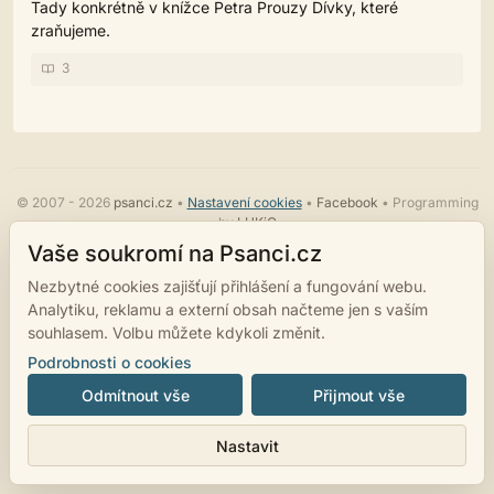
Tady konkrétně v knížce Petra Prouzy Dívky, které
zraňujeme.
3
© 2007 - 2026
psanci.cz
•
Nastavení cookies
•
Facebook
• Programming
by
LUKiO
Vaše soukromí na Psanci.cz
Nezbytné cookies zajišťují přihlášení a fungování webu.
Analytiku, reklamu a externí obsah načteme jen s vaším
souhlasem. Volbu můžete kdykoli změnit.
Podrobnosti o cookies
Odmítnout vše
Přijmout vše
Nastavit