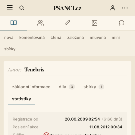
☰
⋯
PSANCI.cz
nová
komentovaná
čtená
založená
mluvená
mini
sbírky
Tenebris
Autor
základní informace
díla
sbírky
3
1
statistiky
Registrace od
20.09.2009 02:54
(6166 dnů)
Poslední akce
11.08.2012 00:34
Kritika