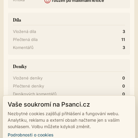
Toužím po maximální kritice
Díla
Vložená díla
3
Přečtená díla
11
Komentářů
3
Deníky
Vložené deníky
0
Přečtené deníky
0
Deníkových komentářů
0
Vaše soukromí na Psanci.cz
Diskuze
Nezbytné cookies zajišťují přihlášení a fungování webu.
Analytiku, reklamu a externí obsah načteme jen s vaším
Příspěvků
0
souhlasem. Volbu můžete kdykoli změnit.
Podrobnosti o cookies