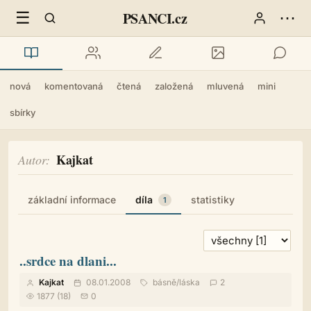
☰
⋯
PSANCI.cz
nová
komentovaná
čtená
založená
mluvená
mini
sbírky
Kajkat
Autor
základní informace
díla
statistiky
1
..srdce na dlani...
Kajkat
08.01.2008
básně
/
láska
2
1877 (18)
0