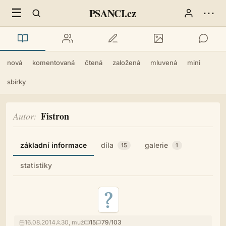
☰
⋯
PSANCI.cz
nová
komentovaná
čtená
založená
mluvená
mini
sbírky
Fistron
Autor
základní informace
díla
galerie
15
1
statistiky
16.08.2014
30, muž
15
79
/
103