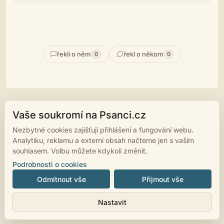
řekli o něm
řekl o někom
0
0
Vaše soukromí na Psanci.cz
© 2007 - 2026
psanci.cz
•
Nastavení cookies
•
Facebook
• Programming
by
LUKiO
Nezbytné cookies zajišťují přihlášení a fungování webu.
Analytiku, reklamu a externí obsah načteme jen s vaším
souhlasem. Volbu můžete kdykoli změnit.
Podrobnosti o cookies
Odmítnout vše
Přijmout vše
Nastavit