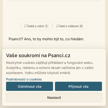
řekli o něm
řekl o někom
1
0
Psanci!? Ano, to by mohlo být to, co hledám.
Vaše soukromí na Psanci.cz
Nezbytné cookies zajišťují přihlášení a fungování webu.
© 2007 - 2026
psanci.cz
•
Nastavení cookies
•
Facebook
• Programming
Analytiku, reklamu a externí obsah načteme jen s vaším
by
LUKiO
souhlasem. Volbu můžete kdykoli změnit.
Podrobnosti o cookies
Odmítnout vše
Přijmout vše
Nastavit