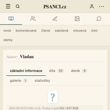
☰
⋯
PSANCI.cz
nová
komentovaná
čtená
založená
mluvená
mini
sbírky
Vladan
Autor
základní informace
díla
deník
53
9
galerie
statistiky
1
15.06.2012
68, muž, Česká Lípa
53
927
/
926