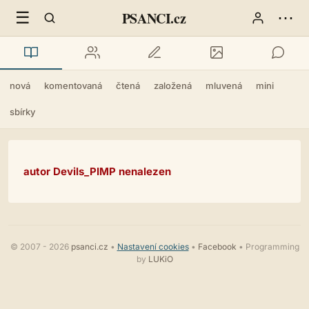
☰
⋯
PSANCI.cz
nová
komentovaná
čtená
založená
mluvená
mini
sbírky
autor Devils_PIMP nenalezen
© 2007 - 2026
psanci.cz
•
Nastavení cookies
•
Facebook
• Programming
by
LUKiO