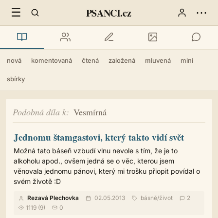
☰
⋯
PSANCI.cz
nová
komentovaná
čtená
založená
mluvená
mini
sbírky
Podobná díla k
Vesmírná
Jednomu štamgastovi, který takto vidí svět
Možná tato báseň vzbudí vlnu nevole s tím, že je to
alkoholu apod., ovšem jedná se o věc, kterou jsem
věnovala jednomu pánovi, který mi trošku přiopit povídal o
svém životě :D
Rezavá Plechovka
02.05.2013
básně
/
život
2
1119 (9)
0