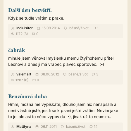
Další den bezvětří.
Když se tudle vrátim z praxe.
Inqiuisitor
15.09.2014
básně
/
život
1
1172 (8)
0
čabrák
minule jsem věnoval myšlenku mému čtyřnohému příteli
Leonovi a dnes ji má vrabec plavec sportovec.. ;-)
valemart
08.06.2012
básně
/
život
3
1287 (6)
0
Benzínová duha
Hmm, možná mě vypískáte, dlouho jsem nic nenapsala a
není vlastně jisté, jestli se k psaní ještě vrátím. Nevím jaké
to je, ale asi to něco vypovídá :-), jinak už to neumím..
Matttyna
06.11.2011
básně
/
život
14