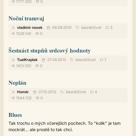
1777 (25)
0
Noční tramvaj
vladimír nosek
08.08.2010
básně
/
život
3
1529 (14)
0
Šestnáct stupňů srdcový hodnoty
TualKraplak
27.08.2012
básně
/
život
7
1413 (25)
0
Neplán
Homér
27.10.2012
básně
/
život
4
1544 (12)
0
Blues
Tak trochu o mých včerejších pocitech. To "kolik" je tam
mockrát... ale prostě to tak chci.