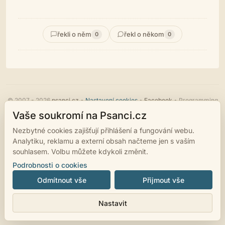
řekli o něm
řekl o někom
0
0
© 2007 - 2026
psanci.cz
•
Nastavení cookies
•
Facebook
• Programming
by
LUKiO
Vaše soukromí na Psanci.cz
Nezbytné cookies zajišťují přihlášení a fungování webu.
Analytiku, reklamu a externí obsah načteme jen s vaším
souhlasem. Volbu můžete kdykoli změnit.
Podrobnosti o cookies
Odmítnout vše
Přijmout vše
Nastavit