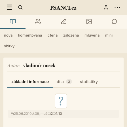
☰
⋯
PSANCI.cz
nová
komentovaná
čtená
založená
mluvená
mini
sbírky
vladimír nosek
Autor
základní informace
díla
statistiky
2
25.06.2010
36, muž
2
1
/
10