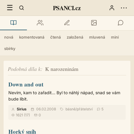
☰
⋯
PSANCI.cz
nová
komentovaná
čtená
založená
mluvená
mini
sbírky
Podobná díla k
K narozeninám
Down and out
Nevím, kam to zařadit... Byl to náhlý nápad, snad se vám
bude líbit.
Sirius
06.02.2008
básně
/
přátelství
5
1621 (17)
0
Horký sníh