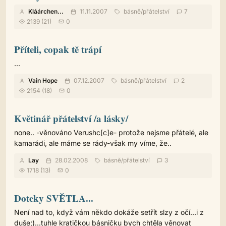
Kláárchen...
11.11.2007
básně
/
přátelství
7
2139 (21)
0
Příteli, copak tě trápí
...
Vain Hope
07.12.2007
básně
/
přátelství
2
2154 (18)
0
Květinář přátelství /a lásky/
none.. -věnováno Verushc[c]e- protože nejsme přátelé, ale
kamarádi, ale máme se rády-však my víme, že..
Lay
28.02.2008
básně
/
přátelství
3
1718 (13)
0
Doteky SVĚTLA...
Není nad to, když vám někdo dokáže setřít slzy z očí...i z
duše;)...tuhle kratičkou básničku bych chtěla věnovat