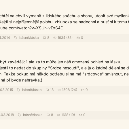
htěl na chvíli vymanit z lidského spěchu a shonu, utopit své myšlen
ajdi si nejpříjemnější polohu, zhluboka se nadechni a pusť si k tomu 
utube.com/watch?v=XSUh-vExS4E
4.2014
básně
/
láska
8
1934 (35)
0
být zavádějící, ale za to může jen náš omezený pohled na lásku.
estli to nedat do skupiny "Srdce nesoudí", ale já o žádné dělení se 
m. Takže pokud má někdo potřebu si na mé "srdcovce" smlsnout, nec
ožná přibyde nahrávka.)
03.2015
básně
/
láska
18
1508 (24)
0
.03.2018
básně
/
láska
8
1618 (19)
0