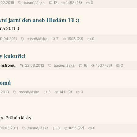
.02.2015
básně
/
láska
12
1452 (28)
0
vní jarní den aneb Hledám Tě :)
a 2011 :)
11.04.2011
básně
/
láska
7
1506 (23)
0
v kukuřici
chstromu
22.08.2013
básně
/
láska
16
1507 (33)
0
domů
.2013
básně
/
láska
3
1411 (9)
0
ty. Průběh lásky.
06.05.2011
básně
/
láska
8
1855 (22)
0