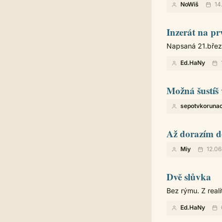
NoWiš
14
Inzerát na pr
Napsaná 21.březn
Ed.HaNy
Možná šustíš 
sepotvkoruna
Až dorazím 
Miy
12.06
Dvě slůvka
Bez rýmu. Z reali
Ed.HaNy