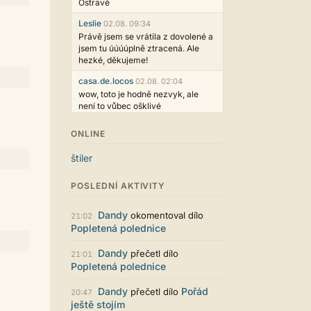
Ostravě
Leslie
02.08. 09:34
Právě jsem se vrátila z dovolené a
jsem tu úúúúplně ztracená. Ale
hezké, děkujeme!
casa.de.locos
02.08. 02:04
wow, toto je hodně nezvyk, ale
není to vůbec ošklivé
Jarda468
31.07. 12:50
ONLINE
Už i počet přečtení jde vidět,
reklama co zasahovala do chatu je
štiler
myslím také už v pořádku,
perfektní práce :)
POSLEDNÍ AKTIVITY
Singularis
30.07. 06:19
Líbí se mi tmavá varianta nového
Dandy
okomentoval dílo
21:02
vzhledu. Na některých místech
Popletená polednice
jsou sice mezi prvky příliš velké
mezery, ale když mě to bude štvát,
Dandy
přečetl dílo
21:01
určitě to půjde upravit místním
Popletená polednice
stylem... Celkově je styl dobře
funkční a příjemný. Podvedl se.
Dandy
Pořád
přečetl dílo
20:47
puero
29.07. 11:53
ještě stojím