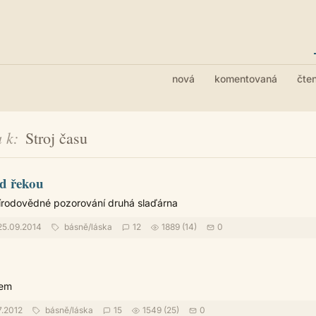
nová
komentovaná
čte
 k
Stroj času
ad řekou
řírodovědné pozorování druhá slaďárna
5.09.2014
básně
/
láska
12
1889 (14)
0
mem
.2012
básně
/
láska
15
1549 (25)
0