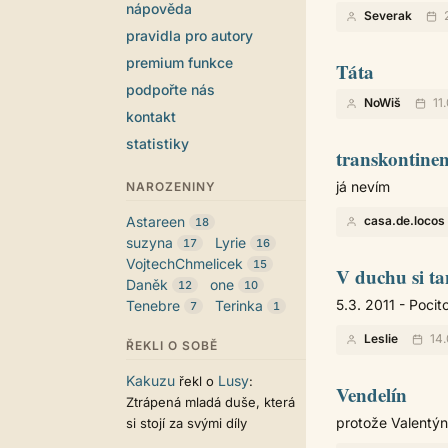
nápověda
Severak
2
pravidla pro autory
premium funkce
Táta
podpořte nás
NoWiš
11
kontakt
statistiky
transkontinen
já nevím
NAROZENINY
Astareen
casa.de.locos
18
suzyna
Lyrie
17
16
VojtechChmelicek
15
V duchu si t
Daněk
one
12
10
5.3. 2011 - Poci
Tenebre
Terinka
7
1
Leslie
14.
ŘEKLI O SOBĚ
Kakuzu
Lusy
řekl o
:
Vendelín
Ztrápená mladá duše, která
protože Valentýn
si stojí za svými díly