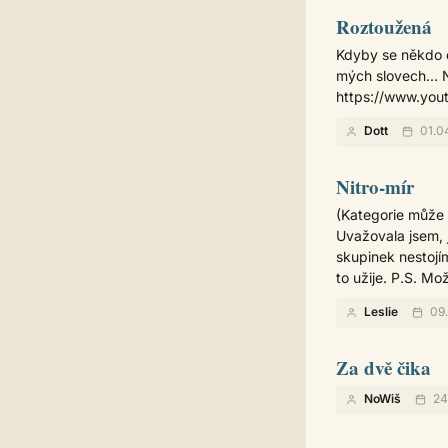
Roztoužená
Kdyby se někdo c
mých slovech... N
https://www.yo
Dott
01.0
Nitro-mír
(Kategorie může 
Uvažovala jsem, j
skupinek nestojí
to užije. P.S. M
Leslie
09.
Za dvě čika
NoWiš
24