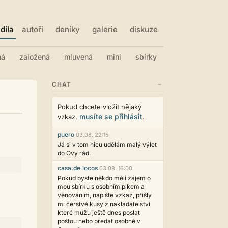
díla
autoři
deníky
galerie
diskuze
ná
založená
mluvená
mini
sbírky
−
CHAT
Pokud chcete vložit nějaký
musíte se přihlásit
vzkaz,
.
puero
03.08. 22:15
Já si v tom hicu udělám malý výlet
do Ovy rád.
casa.de.locos
03.08. 16:00
Pokud byste někdo měli zájem o
mou sbírku s osobním plkem a
věnováním, napište vzkaz, přišly
mi čerstvé kusy z nakladatelství
které můžu ještě dnes poslat
poštou nebo předat osobně v