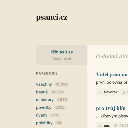
psanci
.
cz
Přihlásit se
Podobná díla
Registrovat
Viděl jsem n
KATEGORIE
první polovina p
všechny
35952
básně
31253
Severak
2
miniatury
1939
pro tvůj klín
povídky
2250
úvahy
775
... klínovým pís
pohádky
90
cm.
06.07