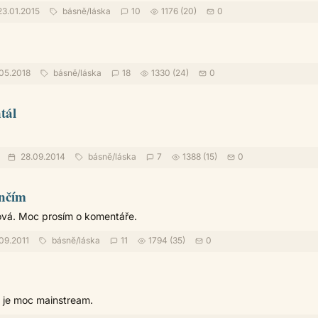
3.01.2015
básně
/
láska
10
1176 (20)
0
.05.2018
básně
/
láska
18
1330 (24)
0
tál
28.09.2014
básně
/
láska
7
1388 (15)
0
ančím
tová. Moc prosím o komentáře.
09.2011
básně
/
láska
11
1794 (35)
0
 je moc mainstream.