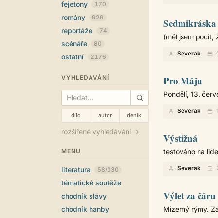
fejetony
170
romány
929
Sedmikráska
reportáže
74
(měl jsem pocit, 
scénáře
80
Severak
0
ostatní
2176
VYHLEDÁVÁNÍ
Pro Máju
Pondělí, 13. čer
Severak
1
dílo
autor
deník
rozšířené vyhledávání →
Výstižná
MENU
testováno na lid
Severak
2
literatura
58/330
tématické soutěže
Výlet za čáru
chodník slávy
chodník hanby
Mizerný rýmy. Za