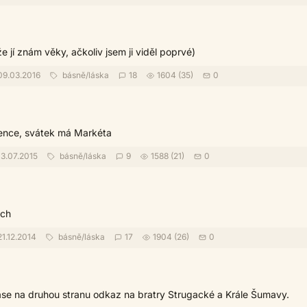
že jí znám věky, ačkoliv jsem ji viděl poprvé)
9.03.2016
básně
/
láska
18
1604 (35)
0
vence, svátek má Markéta
3.07.2015
básně
/
láska
9
1588 (21)
0
ech
1.12.2014
básně
/
láska
17
1904 (26)
0
se na druhou stranu odkaz na bratry Strugacké a Krále Šumavy.