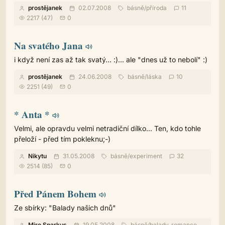
prostějanek
02.07.2008
básně
/
příroda
11
2217 (47)
0
Na svatého Jana
i když není zas až tak svatý... :)... ale "dnes už to nebolí" :)
prostějanek
24.06.2008
básně
/
láska
10
2251 (49)
0
* Anta *
Velmi, ale opravdu velmi netradiční dílko... Ten, kdo tohle
přeloží - před tím pokleknu;-)
Nikytu
31.05.2008
básně
/
experiment
32
2514 (85)
0
Před Pánem Bohem
Ze sbírky: "Balady našich dnů"
Miro Sparkus
19.05.2008
básně
/
balady, romance