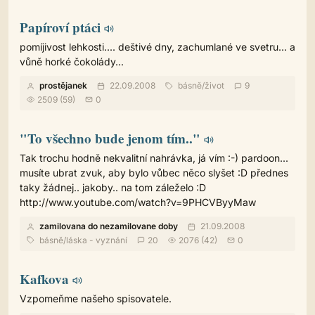
Papíroví ptáci
pomíjivost lehkosti.... deštivé dny, zachumlané ve svetru... a
vůně horké čokolády...
prostějanek
22.09.2008
básně
/
život
9
2509 (59)
0
"To všechno bude jenom tím.."
Tak trochu hodně nekvalitní nahrávka, já vím :-) pardoon...
musíte ubrat zvuk, aby bylo vůbec něco slyšet :D přednes
taky žádnej.. jakoby.. na tom záleželo :D
http://www.youtube.com/watch?v=9PHCVByyMaw
zamilovana do nezamilovane doby
21.09.2008
básně
/
láska - vyznání
20
2076 (42)
0
Kafkova
Vzpomeňme našeho spisovatele.