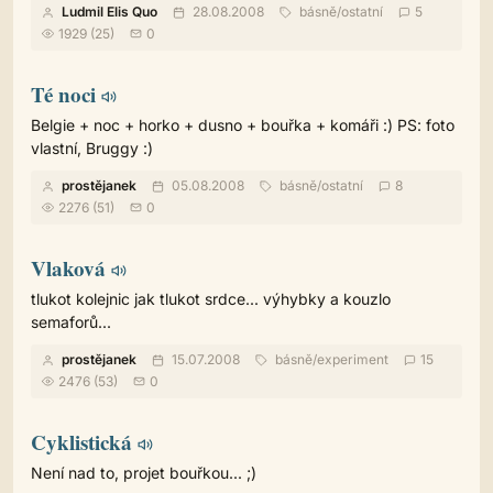
Ludmil Elis Quo
28.08.2008
básně
/
ostatní
5
1929 (25)
0
Té noci
Belgie + noc + horko + dusno + bouřka + komáři :) PS: foto
vlastní, Bruggy :)
prostějanek
05.08.2008
básně
/
ostatní
8
2276 (51)
0
Vlaková
tlukot kolejnic jak tlukot srdce... výhybky a kouzlo
semaforů...
prostějanek
15.07.2008
básně
/
experiment
15
2476 (53)
0
Cyklistická
Není nad to, projet bouřkou... ;)