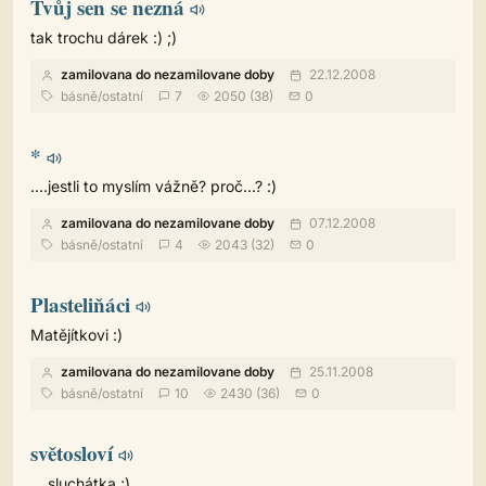
Tvůj sen se nezná
tak trochu dárek :) ;)
zamilovana do nezamilovane doby
22.12.2008
básně
/
ostatní
7
2050 (38)
0
*
....jestli to myslím vážně? proč...? :)
zamilovana do nezamilovane doby
07.12.2008
básně
/
ostatní
4
2043 (32)
0
Plasteliňáci
Matějítkovi :)
zamilovana do nezamilovane doby
25.11.2008
básně
/
ostatní
10
2430 (36)
0
světosloví
... sluchátka ;)