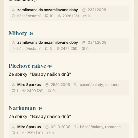
zamilovana do nezamilovane doby
23.11.2008
básně
/
ostatní
10
2326 (35)
0
Mihoty
zamilovana do nezamilovane doby
02.11.2008
básně
/
ostatní
3
2475 (36)
0
Plechové rakve
Ze sbírky: "Balady našich dnů"
Miro Sparkus
25.10.2008
básně
/
balady, romance
1
2499 (28)
0
Narkoman
Ze sbírky: "Balady našich dnů"
Miro Sparkus
09.10.2008
básně
/
balady, romance
1
2551 (30)
0