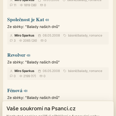
11
1819 (38)
0
Společnost je Kat
Ze sbírky: "Balady našich dnů"
Miro Sparkus
08.05.2008
básně
/
balady, romance
3
2065 (26)
0
Revolver
Ze sbírky: "Balady našich dnů"
Miro Sparkus
06.05.2008
básně
/
balady, romance
0
2199 (17)
0
Fénová
Ze sbírky: "Balady našich dnů"
Miro Sparkus
22.04.2008
básně
/
balady, romance
Vaše soukromí na Psanci.cz
6
2122 (23)
0