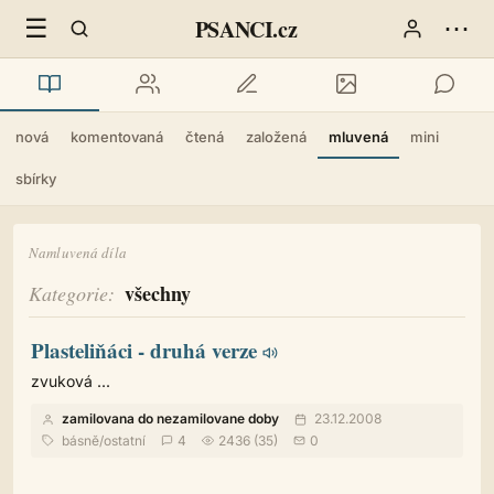
☰
⋯
PSANCI.cz
nová
komentovaná
čtená
založená
mluvená
mini
sbírky
Namluvená díla
všechny
Kategorie
Plasteliňáci - druhá verze
zvuková ...
zamilovana do nezamilovane doby
23.12.2008
básně
/
ostatní
4
2436 (35)
0