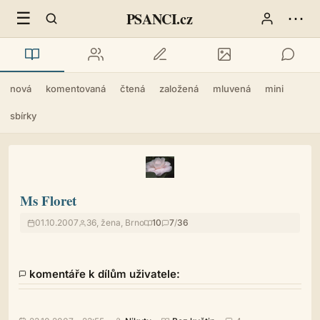
☰
⋯
PSANCI.cz
nová
komentovaná
čtená
založená
mluvená
mini
sbírky
Ms Floret
01.10.2007
36, žena, Brno
10
7
/
36
komentáře k dílům uživatele: