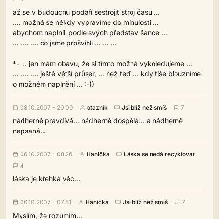
až se v budoucnu podaří sestrojit stroj času ...
.... možná se někdy vypravíme do minulosti ...
abychom naplnili podle svých představ šance ...
... .... .... co jsme prošvihli ... ... ...
*- ... jen mám obavu, že si tímto možná vykoledujeme ...
... .... .... ještě větší průser, ... než teď ... kdy tiše blouzníme
o možném naplnění ... :-))
08.10.2007 - 20:09
otazník
Jsi blíž než smíš
7
nádherně pravdivá... nádherně dospělá... a nádherně
napsaná...
06.10.2007 - 08:26
Hanička
Láska se nedá recyklovat
4
láska je křehká věc...
06.10.2007 - 07:51
Hanička
Jsi blíž než smíš
7
Myslím, že rozumím...