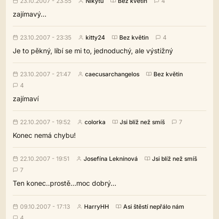
23.10.2007 - 23:55
Nikytu
Bez květin
4
zajímavý...
23.10.2007 - 23:35
kitty24
Bez květin
4
Je to pěkný, líbí se mi to, jednoduchý, ale výstižný
23.10.2007 - 21:47
caecusarchangelos
Bez květin
4
zajímaví
22.10.2007 - 19:52
colorka
Jsi blíž než smíš
7
Konec nemá chybu!
22.10.2007 - 19:51
Josefína Leknínová
Jsi blíž než smíš
7
Ten konec..prostě...moc dobrý...
09.10.2007 - 17:13
HarryHH
Asi štěstí nepřálo nám
4