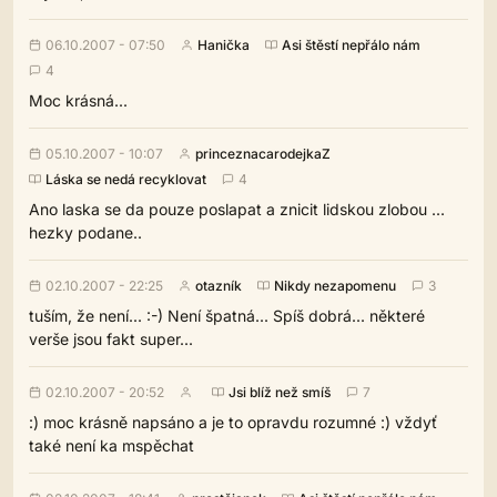
06.10.2007 - 07:50
Hanička
Asi štěstí nepřálo nám
4
Moc krásná...
05.10.2007 - 10:07
princeznacarodejkaZ
Láska se nedá recyklovat
4
Ano laska se da pouze poslapat a znicit lidskou zlobou ...
hezky podane..
02.10.2007 - 22:25
otazník
Nikdy nezapomenu
3
tuším, že není... :-) Není špatná... Spíš dobrá... některé
verše jsou fakt super...
02.10.2007 - 20:52
Jsi blíž než smíš
7
:) moc krásně napsáno a je to opravdu rozumné :) vždyť
také není ka mspěchat