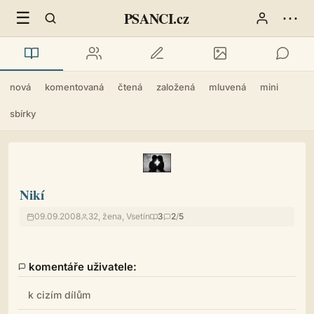
☰
⋯
PSANCI.cz
nová
komentovaná
čtená
založená
mluvená
mini
sbírky
Nikí
09.09.2008
32, žena, Vsetín
3
2
/
5
komentáře uživatele:
k cizím dílům