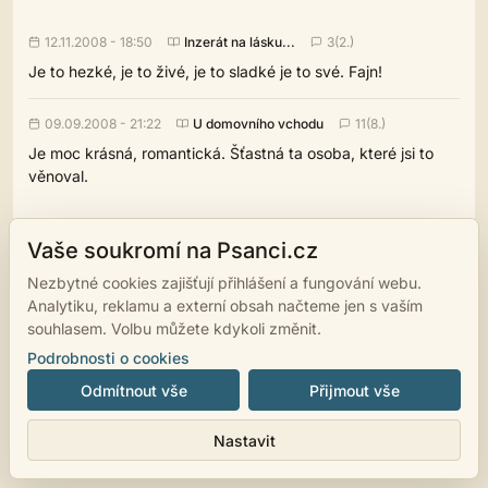
12.11.2008 - 18:50
Inzerát na lásku...
3(2.)
Je to hezké, je to živé, je to sladké je to své. Fajn!
09.09.2008 - 21:22
U domovního vchodu
11(8.)
Je moc krásná, romantická. Šťastná ta osoba, které jsi to
věnoval.
Vaše soukromí na Psanci.cz
Nezbytné cookies zajišťují přihlášení a fungování webu.
© 2007 - 2026
psanci.cz
•
Nastavení cookies
•
Facebook
• Programming
Analytiku, reklamu a externí obsah načteme jen s vaším
by
LUKiO
souhlasem. Volbu můžete kdykoli změnit.
Podrobnosti o cookies
Odmítnout vše
Přijmout vše
Nastavit