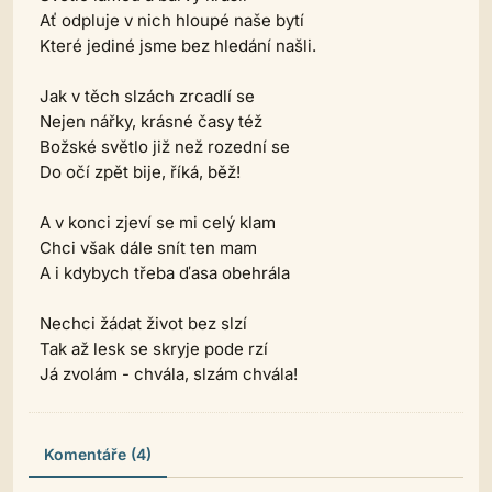
Ať odpluje v nich hloupé naše bytí
Které jediné jsme bez hledání našli.
Jak v těch slzách zrcadlí se
Nejen nářky, krásné časy též
Božské světlo již než rozední se
Do očí zpět bije, říká, běž!
A v konci zjeví se mi celý klam
Chci však dále snít ten mam
A i kdybych třeba ďasa obehrála
Nechci žádat život bez slzí
Tak až lesk se skryje pode rzí
Já zvolám - chvála, slzám chvála!
Komentáře (4)