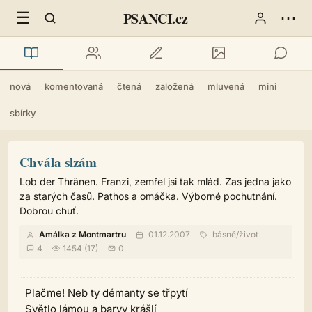
☰
⋯
PSANCI.cz
nová
komentovaná
čtená
založená
mluvená
mini
sbírky
Chvála slzám
Lob der Thränen. Franzi, zemřel jsi tak mlád. Zas jedna jako
za starých časů. Pathos a omáčka. Výborné pochutnání.
Dobrou chuť.
Amálka z Montmartru
01.12.2007
básně
/
život
4
1454 (17)
0
Plačme! Neb ty démanty se třpytí
Světlo lámou a barvy krášlí