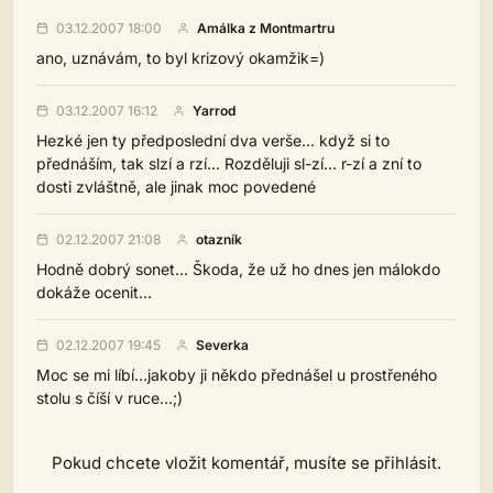
03.12.2007 18:00
Amálka z Montmartru
ano, uznávám, to byl krizový okamžik=)
03.12.2007 16:12
Yarrod
Hezké jen ty předposlední dva verše... když si to
přednáším, tak slzí a rzí... Rozděluji sl-zí... r-zí a zní to
dosti zvláštně, ale jinak moc povedené
02.12.2007 21:08
otazník
Hodně dobrý sonet... Škoda, že už ho dnes jen málokdo
dokáže ocenit...
02.12.2007 19:45
Severka
Moc se mi líbí...jakoby ji někdo přednášel u prostřeného
stolu s číší v ruce...;)
Pokud chcete vložit komentář, musíte se přihlásit.