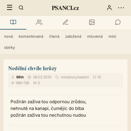
☰
⋯
PSANCI.cz
nová
komentovaná
čtená
založená
mluvená
mini
sbírky
Nedělní chvíle hrůzy
Mhh
28.02.2010
miniatury
/
ostatní
10
1981 (18)
0
Požírán zaživa tou odpornou zrůdou,
nehnutě na kanapi, čumějíc do blba
požírán zaživa tou nechutnou nudou