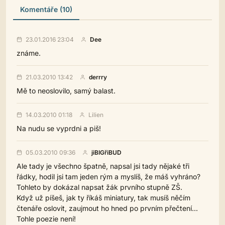
Komentáře (10)
23.01.2016 23:04
Dee
známe.
21.03.2010 13:42
derrry
Mě to neoslovilo, samý balast.
14.03.2010 01:18
Lilien
Na nudu se vyprdni a piš!
05.03.2010 09:36
jiBIGřiBUD
Ale tady je všechno špatně, napsal jsi tady nějaké tři
řádky, hodil jsi tam jeden rým a myslíš, že máš vyhráno?
Tohleto by dokázal napsat žák prvního stupně ZŠ.
Když už píšeš, jak ty říkáš miniatury, tak musíš něčím
čtenáře oslovit, zaujmout ho hned po prvním přečtení...
Tohle poezie není!