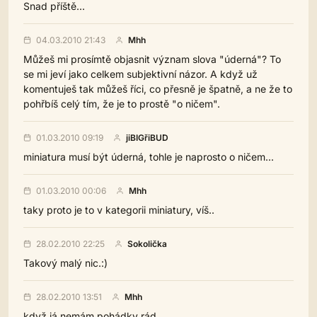
Snad příště...
04.03.2010 21:43
Mhh
Můžeš mi prosímtě objasnit význam slova "úderná"? To
se mi jeví jako celkem subjektivní názor. A když už
komentuješ tak můžeš říci, co přesně je špatně, a ne že to
pohřbíš celý tím, že je to prostě "o ničem".
01.03.2010 09:19
jiBIGřiBUD
miniatura musí být úderná, tohle je naprosto o ničem...
01.03.2010 00:06
Mhh
taky proto je to v kategorii miniatury, víš..
28.02.2010 22:25
Sokolička
Takový malý nic.:)
28.02.2010 13:51
Mhh
když já nemám pohádky rád