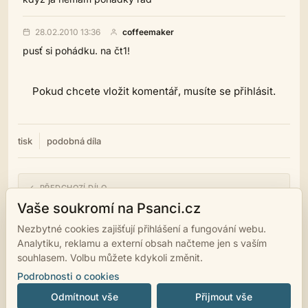
28.02.2010 13:36
coffeemaker
pusť si pohádku. na čt1!
Pokud chcete vložit komentář, musíte se přihlásit.
tisk
podobná díla
← PŘEDCHOZÍ DÍLO
Stanice jménem Zapomnění
Vaše soukromí na Psanci.cz
Nezbytné cookies zajišťují přihlášení a fungování webu.
NÁSLEDUJÍCÍ DÍLO →
Analytiku, reklamu a externí obsah načteme jen s vaším
Pochod stáda ovcí
souhlasem. Volbu můžete kdykoli změnit.
Podrobnosti o cookies
Odmítnout vše
Přijmout vše