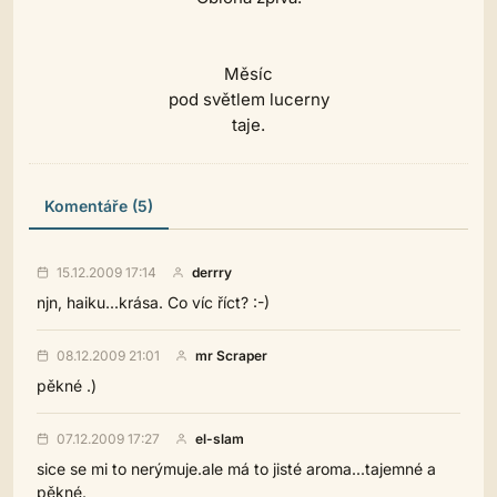
Měsíc
pod světlem lucerny
taje.
Komentáře (5)
15.12.2009 17:14
derrry
njn, haiku...krása. Co víc říct? :-)
08.12.2009 21:01
mr Scraper
pěkné .)
07.12.2009 17:27
el-slam
sice se mi to nerýmuje.ale má to jisté aroma...tajemné a
pěkné.