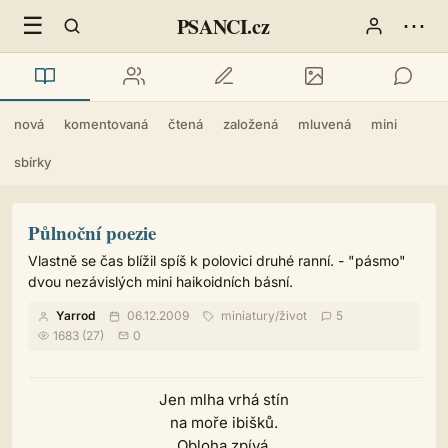
☰
⋯
PSANCI.cz
nová
komentovaná
čtená
založená
mluvená
mini
sbírky
Půlnoční poezie
Vlastně se čas blížil spíš k polovici druhé ranní. - "pásmo"
dvou nezávislých mini haikoidních básní.
Yarrod
06.12.2009
miniatury
/
život
5
1683 (27)
0
Jen mlha vrhá stín
na moře ibišků.
Obloha zpívá.