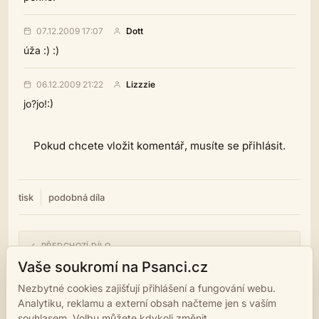
07.12.2009 17:07
Dott
úža :) :)
06.12.2009 21:22
Lizzzie
jo?jo!:)
Pokud chcete vložit komentář, musíte se přihlásit.
tisk
podobná díla
← PŘEDCHOZÍ DÍLO
Epitaf
Vaše soukromí na Psanci.cz
Nezbytné cookies zajišťují přihlášení a fungování webu.
NÁSLEDUJÍCÍ DÍLO →
Analytiku, reklamu a externí obsah načteme jen s vaším
Iluze
souhlasem. Volbu můžete kdykoli změnit.