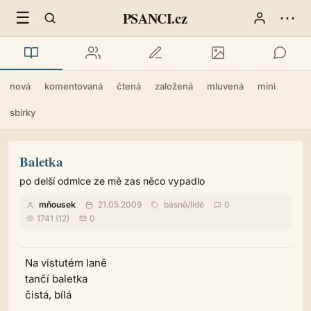
☰
⋯
PSANCI.cz
nová
komentovaná
čtená
založená
mluvená
mini
sbírky
Baletka
po delší odmlce ze mě zas něco vypadlo
mňousek
21.05.2009
básně
/
lidé
0
1741 (12)
0
Na vistutém laně
tančí baletka
čistá, bílá