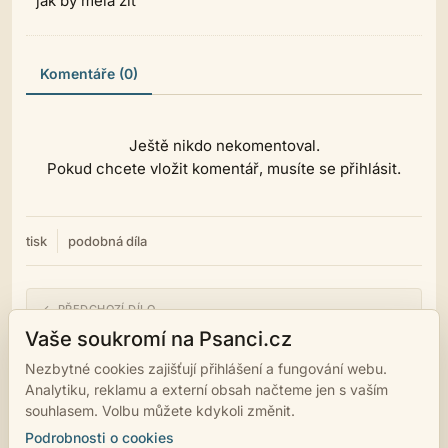
jak by měla žít
Komentáře (0)
Ještě nikdo nekomentoval.
Pokud chcete vložit komentář, musíte se přihlásit.
tisk
podobná díla
← PŘEDCHOZÍ DÍLO
Let's dance
Vaše soukromí na Psanci.cz
Nezbytné cookies zajišťují přihlášení a fungování webu.
NÁSLEDUJÍCÍ DÍLO →
Analytiku, reklamu a externí obsah načteme jen s vaším
Hvězda
souhlasem. Volbu můžete kdykoli změnit.
Podrobnosti o cookies