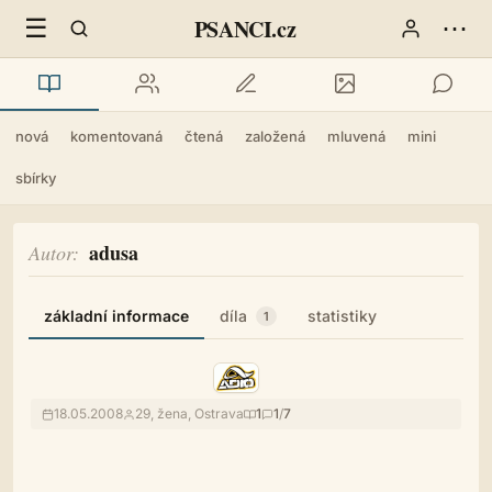
☰
⋯
PSANCI.cz
nová
komentovaná
čtená
založená
mluvená
mini
sbírky
adusa
Autor
základní informace
díla
statistiky
1
18.05.2008
29, žena, Ostrava
1
1
/
7