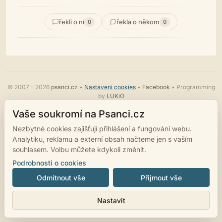
řekli o ní
řekla o někom
0
0
© 2007 - 2026
psanci.cz
•
Nastavení cookies
•
Facebook
• Programming
by
LUKiO
Vaše soukromí na Psanci.cz
Nezbytné cookies zajišťují přihlášení a fungování webu.
Analytiku, reklamu a externí obsah načteme jen s vaším
souhlasem. Volbu můžete kdykoli změnit.
Podrobnosti o cookies
Odmítnout vše
Přijmout vše
Nastavit