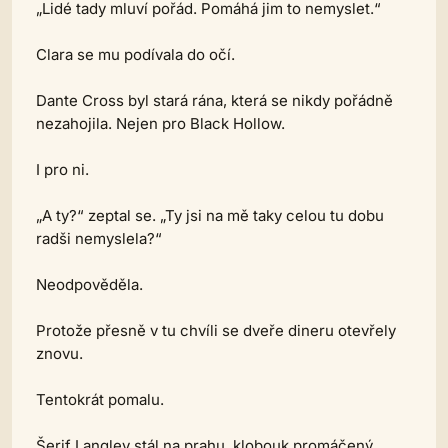
„Lidé tady mluví pořád. Pomáhá jim to nemyslet.“
Clara se mu podívala do očí.
Dante Cross byl stará rána, která se nikdy pořádně
nezahojila. Nejen pro Black Hollow.
I pro ni.
„A ty?“ zeptal se. „Ty jsi na mě taky celou tu dobu
radši nemyslela?“
Neodpověděla.
Protože přesně v tu chvíli se dveře dineru otevřely
znovu.
Tentokrát pomalu.
Šerif Langley stál na prahu, klobouk promáčený