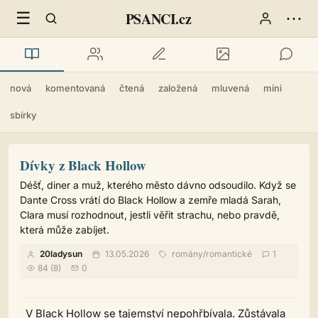
☰
⋯
PSANCI.cz
nová
komentovaná
čtená
založená
mluvená
mini
sbírky
Dívky z Black Hollow
Déšť, diner a muž, kterého město dávno odsoudilo. Když se
Dante Cross vrátí do Black Hollow a zemře mladá Sarah,
Clara musí rozhodnout, jestli věřit strachu, nebo pravdě,
která může zabíjet.
20ladysun
13.05.2026
romány
/
romantické
1
84 (8)
0
V Black Hollow se tajemství nepohřbívala. Zůstávala