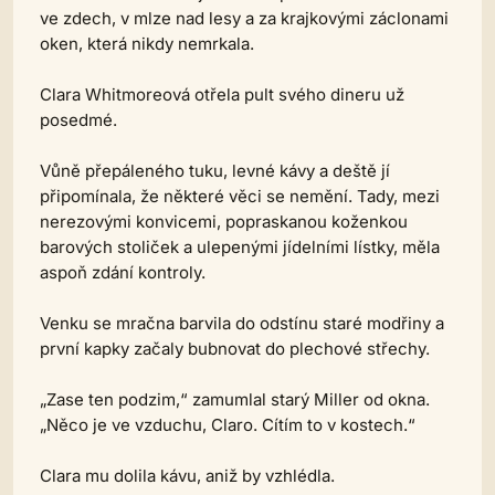
ve zdech, v mlze nad lesy a za krajkovými záclonami
oken, která nikdy nemrkala.
Clara Whitmoreová otřela pult svého dineru už
posedmé.
Vůně přepáleného tuku, levné kávy a deště jí
připomínala, že některé věci se nemění. Tady, mezi
nerezovými konvicemi, popraskanou koženkou
barových stoliček a ulepenými jídelními lístky, měla
aspoň zdání kontroly.
Venku se mračna barvila do odstínu staré modřiny a
první kapky začaly bubnovat do plechové střechy.
„Zase ten podzim,“ zamumlal starý Miller od okna.
„Něco je ve vzduchu, Claro. Cítím to v kostech.“
Clara mu dolila kávu, aniž by vzhlédla.