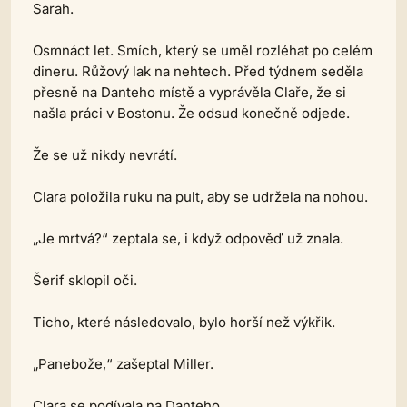
Sarah.
Osmnáct let. Smích, který se uměl rozléhat po celém
dineru. Růžový lak na nehtech. Před týdnem seděla
přesně na Danteho místě a vyprávěla Claře, že si
našla práci v Bostonu. Že odsud konečně odjede.
Že se už nikdy nevrátí.
Clara položila ruku na pult, aby se udržela na nohou.
„Je mrtvá?“ zeptala se, i když odpověď už znala.
Šerif sklopil oči.
Ticho, které následovalo, bylo horší než výkřik.
„Panebože,“ zašeptal Miller.
Clara se podívala na Danteho.