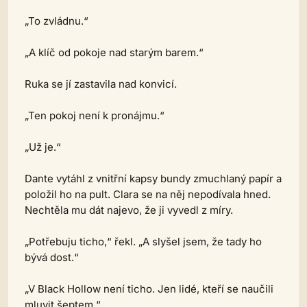
„To zvládnu.“
„A klíč od pokoje nad starým barem.“
Ruka se jí zastavila nad konvicí.
„Ten pokoj není k pronájmu.“
„Už je.“
Dante vytáhl z vnitřní kapsy bundy zmuchlaný papír a
položil ho na pult. Clara se na něj nepodívala hned.
Nechtěla mu dát najevo, že ji vyvedl z míry.
„Potřebuju ticho,“ řekl. „A slyšel jsem, že tady ho
bývá dost.“
„V Black Hollow není ticho. Jen lidé, kteří se naučili
mluvit šeptem.“