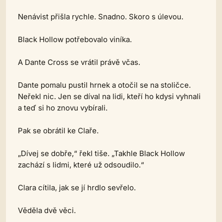
Nenávist přišla rychle. Snadno. Skoro s úlevou.
Black Hollow potřebovalo viníka.
A Dante Cross se vrátil právě včas.
Dante pomalu pustil hrnek a otočil se na stoličce.
Neřekl nic. Jen se díval na lidi, kteří ho kdysi vyhnali
a teď si ho znovu vybírali.
Pak se obrátil ke Claře.
„Dívej se dobře,“ řekl tiše. „Takhle Black Hollow
zachází s lidmi, které už odsoudilo.“
Clara cítila, jak se jí hrdlo sevřelo.
Věděla dvě věci.