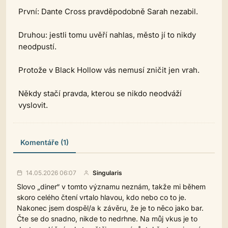
První: Dante Cross pravděpodobně Sarah nezabil.
Druhou: jestli tomu uvěří nahlas, město jí to nikdy
neodpustí.
Protože v Black Hollow vás nemusí zničit jen vrah.
Někdy stačí pravda, kterou se nikdo neodváží
vyslovit.
Komentáře (1)
14.05.2026 06:07
Singularis
Slovo „diner“ v tomto významu neznám, takže mi během
skoro celého čtení vrtalo hlavou, kdo nebo co to je.
Nakonec jsem dospěl/a k závěru, že je to něco jako bar.
Čte se do snadno, nikde to nedrhne. Na můj vkus je to