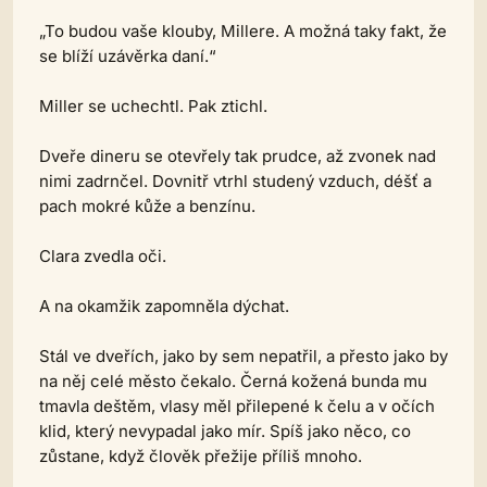
„To budou vaše klouby, Millere. A možná taky fakt, že
se blíží uzávěrka daní.“
Miller se uchechtl. Pak ztichl.
Dveře dineru se otevřely tak prudce, až zvonek nad
nimi zadrnčel. Dovnitř vtrhl studený vzduch, déšť a
pach mokré kůže a benzínu.
Clara zvedla oči.
A na okamžik zapomněla dýchat.
Stál ve dveřích, jako by sem nepatřil, a přesto jako by
na něj celé město čekalo. Černá kožená bunda mu
tmavla deštěm, vlasy měl přilepené k čelu a v očích
klid, který nevypadal jako mír. Spíš jako něco, co
zůstane, když člověk přežije příliš mnoho.