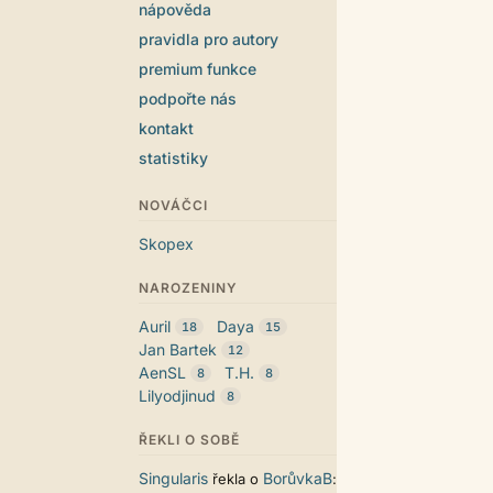
nápověda
pravidla pro autory
premium funkce
podpořte nás
kontakt
statistiky
NOVÁČCI
Skopex
NAROZENINY
Auril
Daya
18
15
Jan Bartek
12
AenSL
T.H.
8
8
Lilyodjinud
8
ŘEKLI O SOBĚ
Singularis
BorůvkaB
řekla o
: