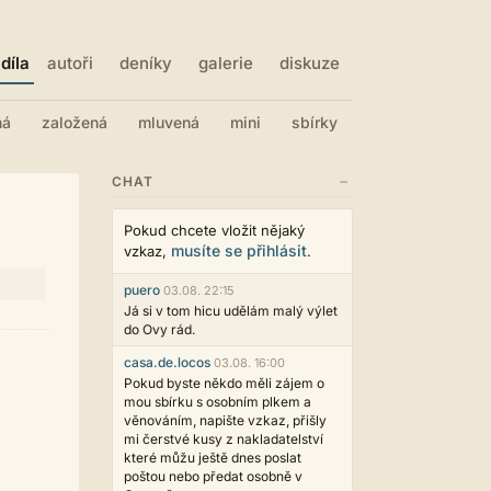
díla
autoři
deníky
galerie
diskuze
ná
založená
mluvená
mini
sbírky
−
CHAT
Pokud chcete vložit nějaký
musíte se přihlásit
vzkaz,
.
puero
03.08. 22:15
Já si v tom hicu udělám malý výlet
do Ovy rád.
casa.de.locos
03.08. 16:00
Pokud byste někdo měli zájem o
mou sbírku s osobním plkem a
věnováním, napište vzkaz, přišly
mi čerstvé kusy z nakladatelství
které můžu ještě dnes poslat
poštou nebo předat osobně v