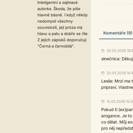
Inteligentní a zajímavá
autorka. Škoda, že píše
hlavně básně. I když někdy
nedomyslí všechny
souvislosti, její próza má
Komentáře (9)
hlavu a patu a dobře se čte.
Z jejích zápisků doporučuji
"Černá a černobílá".
20.05.2026 18:
slnečnica: Děkuju
20.05.2026 16:
Leslie: Mrzí ma 
pripraví. Vlastn
15.05.2026 15:2
Pokud ti (ex)par
arogance. Je to
co dělat. Můj e
pro něj nepředs