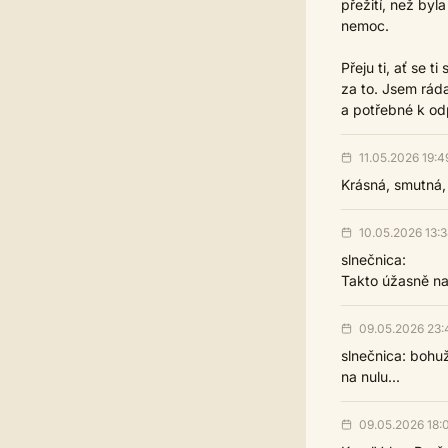
přežití, než byla
nemoc.
Přeju ti, ať se 
za to. Jsem ráda
a potřebné k od
11.05.2026 19:4
Krásná, smutná, 
10.05.2026 13:3
slnečnica:
Takto úžasně n
09.05.2026 23:
slnečnica: bohuže
na nulu...
09.05.2026 18: