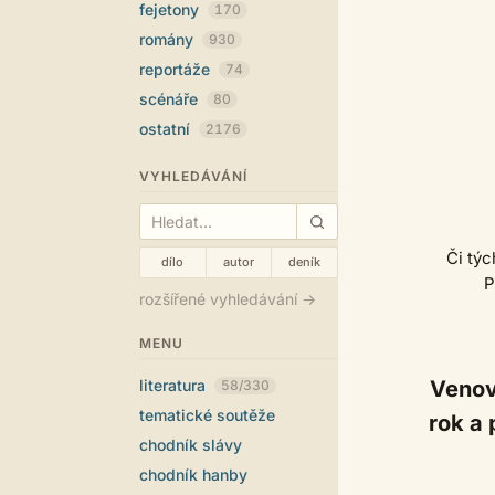
fejetony
170
romány
930
reportáže
74
scénáře
80
ostatní
2176
VYHLEDÁVÁNÍ
Či týc
dílo
autor
deník
P
rozšířené vyhledávání →
MENU
literatura
Venova
58/330
tematické soutěže
rok a
chodník slávy
chodník hanby