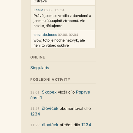
Ostravě
Leslie
02.08. 09:34
Právě jsem se vrátila z dovolené a
jsem tu úúúúplně ztracená. Ale
hezké, děkujeme!
casa.de.locos
02.08. 02:04
wow, toto je hodně nezvyk, ale
není to vůbec ošklivé
Jarda468
31.07. 12:50
ONLINE
Už i počet přečtení jde vidět,
reklama co zasahovala do chatu je
Singularis
myslím také už v pořádku,
perfektní práce :)
POSLEDNÍ AKTIVITY
Singularis
30.07. 06:19
Líbí se mi tmavá varianta nového
Skopex
Poprvé
vložil dílo
13:01
vzhledu. Na některých místech
část 1
jsou sice mezi prvky příliš velké
mezery, ale když mě to bude štvát,
človiček
okomentoval dílo
11:46
určitě to půjde upravit místním
1234
stylem... Celkově je styl dobře
funkční a příjemný. Podvedl se.
človiček
1234
přečetl dílo
11:29
puero
29.07. 11:53