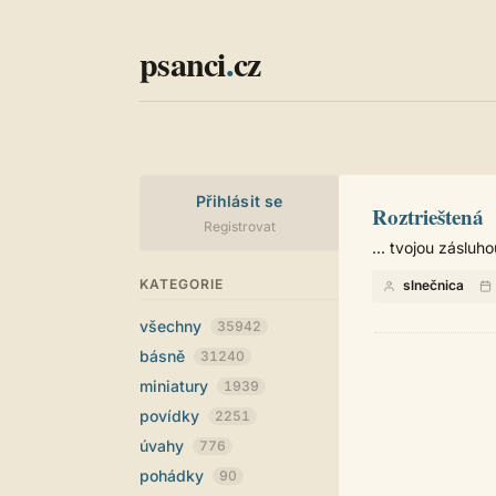
psanci
.
cz
Přihlásit se
Roztrieštená
Registrovat
... tvojou zásluhou
KATEGORIE
slnečnica
všechny
35942
básně
31240
miniatury
1939
povídky
2251
úvahy
776
pohádky
90