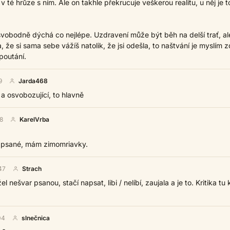
 v té hrůze s ním. Ale on takhle překrucuje veškerou realitu, u něj je t
ti svobodně dýchá co nejlépe. Uzdravení může být běh na delší trať, ale
, že si sama sebe vážíš natolik, že jsi odešla, to naštvání je myslím 
poutání.
9
Jarda468
a osvobozující, to hlavně
8
KarelVrba
apsané, mám zimomriavky.
47
Strach
l nešvar psanou, stačí napsat, libi / nelíbí, zaujala a je to. Kritika tu 
04
slnečnica