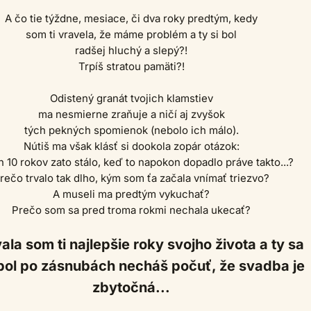
A čo tie týždne, mesiace, či dva roky predtým, kedy
som ti vravela, že máme problém a ty si bol
radšej hluchý a slepý?!
Trpíš stratou pamäti?!
Odistený granát tvojich klamstiev
ma nesmierne zraňuje a ničí aj zvyšok
tých pekných spomienok (nebolo ich málo).
Nútiš ma však klásť si dookola zopár otázok:
h 10 rokov zato stálo, keď to napokon dopadlo práve takto...?
rečo trvalo tak dlho, kým som ťa začala vnímať triezvo?
A museli ma predtým vykuchať?
Prečo som sa pred troma rokmi nechala ukecať?
la som ti najlepšie roky svojho života a ty sa
 pol po zásnubách necháš počuť, že svadba je
zbytočná...