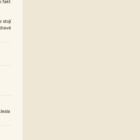
o fakt
Homér
04.07. 17:28
Příbram
 stojí
casa.de.locos
30.06. 16:13
Tampa, FL
zdravé
Strach
30.06. 10:16
Tamp
Jarda468
30.06. 00:26
Co je víc Babiš? Trump nebo
dumb?
Homér
15.06. 23:14
Kdo je víc dumb? Babiš nebo
Trump?
casa.de.locos
13.06. 14:56
souhlasím, někdy mi pomáhá
udělat 'dump' - vypsat ze sebe ten
rozhodovací špunt a vidět co je za
klesla
ním, a pak se k těm torzům textů
opakovaně vracet dokud si to
nesedne
Jarda468
13.06. 02:03