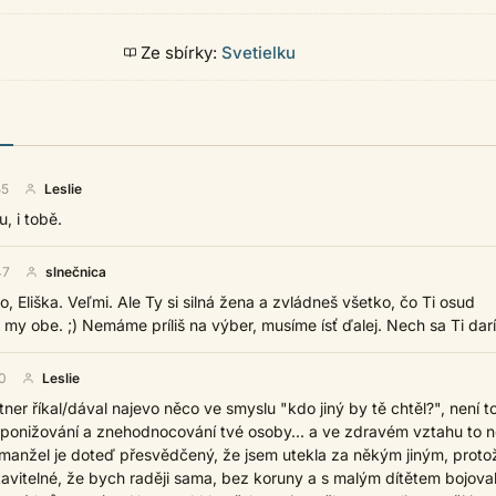
Ze sbírky:
Svetielku
55
Leslie
, i tobě.
47
slnečnica
to, Eliška. Veľmi. Ale Ty si silná žena a zvládneš všetko, čo Ti osud
e my obe. ;) Nemáme príliš na výber, musíme ísť ďalej. Nech sa Ti darí
0
Leslie
tner říkal/dával najevo něco ve smyslu "kdo jiný by tě chtěl?", není to
 ponižování a znehodnocování tvé osoby... a ve zdravém vztahu to 
xmanžel je doteď přesvědčený, že jsem utekla za někým jiným, protož
tavitelné, že bych raději sama, bez koruny a s malým dítětem bojova