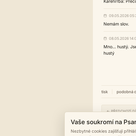
KarelVrba: Preč
09.05.2026 05:
Nemám slov.
08.05.2026 14:
Mno... hustý. Js
hustý
tisk
podobná d
← PŘEDCHOZÍ D
A dosť! Bodka.
Vaše soukromí na Psa
Nezbytné cookies zajišťují přihl