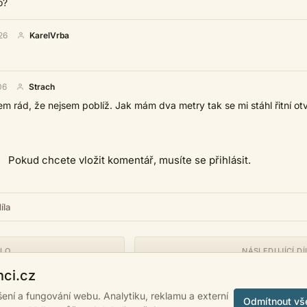
o?
26
KarelVrba
06
Strach
em rád, že nejsem poblíž. Jak mám dva metry tak se mi stáhl řitní otvo
Pokud chcete vložit komentář, musíte se přihlásit.
íla
ÍLO
NÁSLEDUJÍCÍ DÍ
Vonku kvitne vlčí
nci.cz
ášení a fungování webu. Analytiku, reklamu a externí
Odmítnout vš