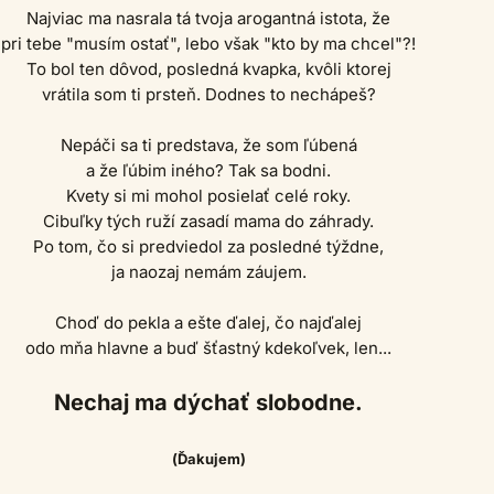
Najviac ma nasrala tá tvoja arogantná istota, že
pri tebe "musím ostať", lebo však "kto by ma chcel"?!
To bol ten dôvod, posledná kvapka, kvôli ktorej
vrátila som ti prsteň. Dodnes to nechápeš?
Nepáči sa ti predstava, že som ľúbená
a že ľúbim iného? Tak sa bodni.
Kvety si mi mohol posielať celé roky.
Cibuľky tých ruží zasadí mama do záhrady.
Po tom, čo si predviedol za posledné týždne,
ja naozaj nemám záujem.
Choď do pekla a ešte ďalej, čo najďalej
odo mňa hlavne a buď šťastný kdekoľvek, len...
Nechaj ma dýchať slobodne.
(Ďakujem)