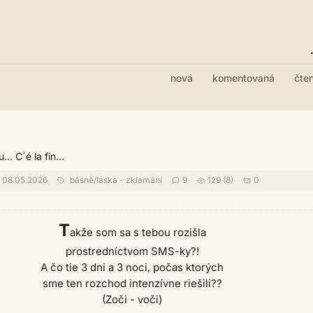
nová
komentovaná
čte
... C´é la fin...
08.05.2026
básně
/
láska - zklamání
9
129 (8)
0
T
akže som sa s tebou rozišla
prostredníctvom SMS-ky?!
A čo tie 3 dni a 3 noci, počas ktorých
sme ten rozchod intenzívne riešili??
(Zoči - voči)