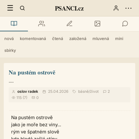
☰
⋯
PSANCI.cz
nová
komentovaná
čtená
založená
mluvená
mini
sbírky
Na pustém ostrově
....
oslov radek
25.04.2026
básně
/
život
2
115 (7)
0
Na pustém ostrově
jako je moře bez viny...
rým ve špatném slově
kdo hledá zašlé stíny..