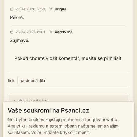
27.04.2026 17:58
Brigita
Pěkné.
25.04.2026 19:01
KarelVrba
Zajímavé.
Pokud chcete vložit komentář, musíte se přihlásit.
tisk
podobná díla
← PŘEDCHOZÍ DÍLO
Když se jen ty stíny ruší
Vaše soukromí na Psanci.cz
Nezbytné cookies zajišťují přihlášení a fungování webu.
NÁSLEDUJÍCÍ DÍLO →
Analytiku, reklamu a externí obsah načteme jen s vaším
Až mrazivé
souhlasem. Volbu můžete kdykoli změnit.