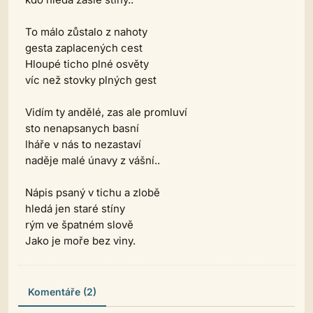
To málo zůstalo z nahoty
gesta zaplacených cest
Hloupé ticho plné osvěty
víc než stovky plných gest
Vidím ty andělé, zas ale promluví
sto nenapsanych basní
lháře v nás to nezastaví
naděje malé únavy z vášní..
Nápis psaný v tichu a zlobě
hledá jen staré stíny
rým ve špatném slově
Jako je moře bez viny.
Komentáře (2)