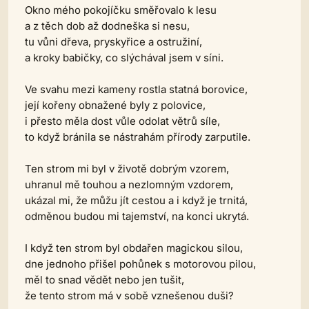
Okno mého pokojíčku směřovalo k lesu
a z těch dob až dodneška si nesu,
tu vůni dřeva, pryskyřice a ostružiní,
a kroky babičky, co slýchával jsem v síni.
Ve svahu mezi kameny rostla statná borovice,
její kořeny obnažené byly z polovice,
i přesto měla dost vůle odolat větrů síle,
to když bránila se nástrahám přírody zarputile.
Ten strom mi byl v životě dobrým vzorem,
uhranul mě touhou a nezlomným vzdorem,
ukázal mi, že můžu jít cestou a i když je trnitá,
odměnou budou mi tajemství, na konci ukrytá.
I když ten strom byl obdařen magickou silou,
dne jednoho přišel pohůnek s motorovou pilou,
měl to snad vědět nebo jen tušit,
že tento strom má v sobě vznešenou duši?