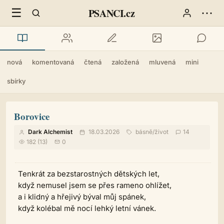
☰
⋯
PSANCI.cz
nová
komentovaná
čtená
založená
mluvená
mini
sbírky
Borovice
Dark Alchemist
18.03.2026
básně
/
život
14
182 (13)
0
Tenkrát za bezstarostných dětských let,
když nemusel jsem se přes rameno ohlížet,
a i klidný a hřejivý býval můj spánek,
když kolébal mě nocí lehký letní vánek.