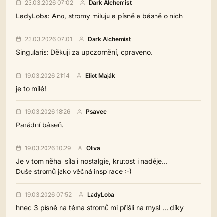
23.03.2026 07:02
Dark Alchemist
LadyLoba: Ano, stromy miluju a písně a básně o nich
23.03.2026 07:01
Dark Alchemist
Singularis: Děkuji za upozornění, opraveno.
19.03.2026 21:14
Eliot Maják
je to milé!
19.03.2026 18:26
Psavec
Parádní báseň.
19.03.2026 10:29
Oliva
Je v tom něha, síla i nostalgie, krutost i naděje...
Duše stromů jako věčná inspirace :-)
19.03.2026 07:52
LadyLoba
hned 3 písně na téma stromů mi přišli na mysl ... díky