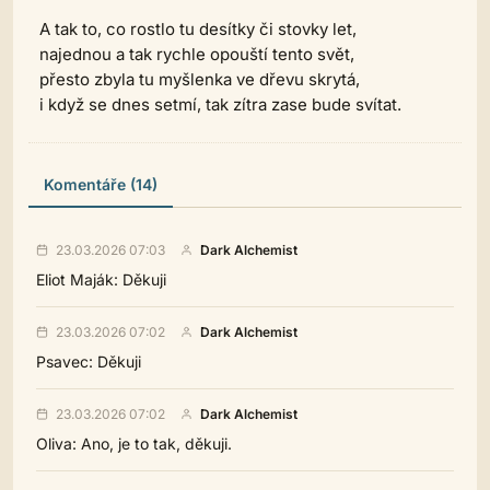
A tak to, co rostlo tu desítky či stovky let,
najednou a tak rychle opouští tento svět,
přesto zbyla tu myšlenka ve dřevu skrytá,
i když se dnes setmí, tak zítra zase bude svítat.
Komentáře (14)
23.03.2026 07:03
Dark Alchemist
Eliot Maják: Děkuji
23.03.2026 07:02
Dark Alchemist
Psavec: Děkuji
23.03.2026 07:02
Dark Alchemist
Oliva: Ano, je to tak, děkuji.