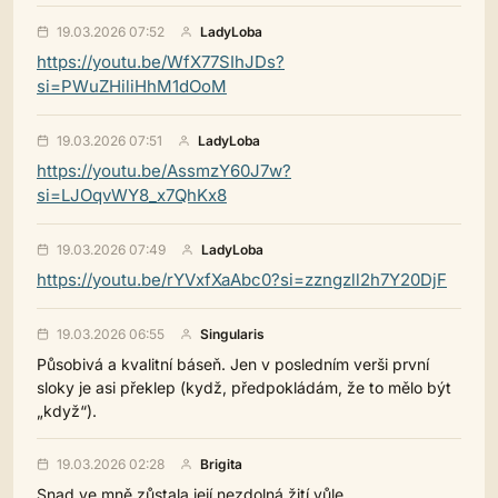
19.03.2026 07:52
LadyLoba
https://youtu.be/WfX77SIhJDs?
si=PWuZHiliHhM1dOoM
19.03.2026 07:51
LadyLoba
https://youtu.be/AssmzY60J7w?
si=LJOqvWY8_x7QhKx8
19.03.2026 07:49
LadyLoba
https://youtu.be/rYVxfXaAbc0?si=zzngzll2h7Y20DjF
19.03.2026 06:55
Singularis
Působivá a kvalitní báseň. Jen v posledním verši první
sloky je asi překlep (kydž, předpokládám, že to mělo být
„když“).
19.03.2026 02:28
Brigita
Snad ve mně zůstala její nezdolná žití vůle