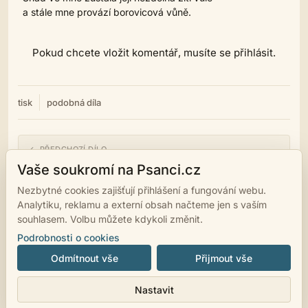
a stále mne provází borovicová vůně.
Pokud chcete vložit komentář, musíte se přihlásit.
tisk
podobná díla
← PŘEDCHOZÍ DÍLO
Klíč k hlubinám srdce
Vaše soukromí na Psanci.cz
Nezbytné cookies zajišťují přihlášení a fungování webu.
NÁSLEDUJÍCÍ DÍLO →
Analytiku, reklamu a externí obsah načteme jen s vaším
Proč..?
souhlasem. Volbu můžete kdykoli změnit.
Podrobnosti o cookies
Odmítnout vše
Přijmout vše
© 2007 - 2026
psanci.cz
•
Nastavení cookies
•
Facebook
• Programming
Nastavit
by
LUKiO