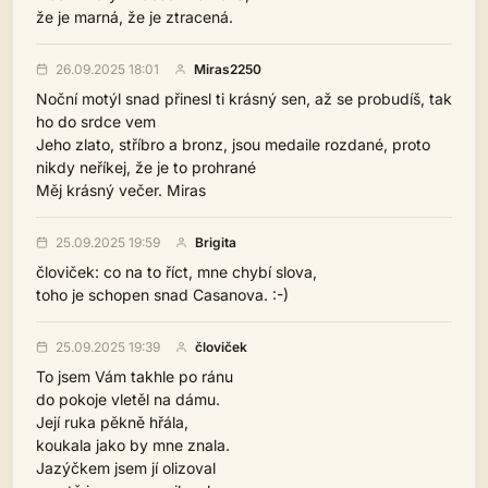
že je marná, že je ztracená.
26.09.2025 18:01
Miras2250
Noční motýl snad přinesl ti krásný sen, až se probudíš, tak
ho do srdce vem
Jeho zlato, stříbro a bronz, jsou medaile rozdané, proto
nikdy neříkej, že je to prohrané
Měj krásný večer. Miras
25.09.2025 19:59
Brigita
človiček: co na to říct, mne chybí slova,
toho je schopen snad Casanova. :-)
25.09.2025 19:39
človiček
To jsem Vám takhle po ránu
do pokoje vletěl na dámu.
Její ruka pěkně hřála,
koukala jako by mne znala.
Jazýčkem jsem jí olizoval