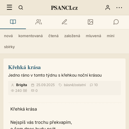
☰
⋯
PSANCI.cz
nová
komentovaná
čtená
založená
mluvená
mini
sbírky
Křehká krása
Jedno ráno v tomto týdnu s křehkou noční krásou
Brigita
25.09.2025
básně
/
ostatní
10
240 (9)
0
Křehká krása
Nejspíš vás trochu překvapím,
o čem dnes budu psát.