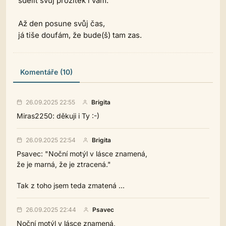
sdělit svůj prožitek i vám.
Až den posune svůj čas,
já tiše doufám, že bude(š) tam zas.
Komentáře (10)
26.09.2025 22:55
Brigita
Miras2250: děkuji i Ty :-)
26.09.2025 22:54
Brigita
Psavec: "Noční motýl v lásce znamená,
že je marná, že je ztracená."
Tak z toho jsem teda zmatená ...
26.09.2025 22:44
Psavec
Noční motýl v lásce znamená,