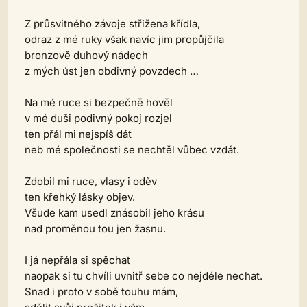
Z průsvitného závoje střižena křídla,
odraz z mé ruky však navíc jim propůjčila
bronzově duhový nádech
z mých úst jen obdivný povzdech …
Na mé ruce si bezpečně hověl
v mé duši podivný pokoj rozjel
ten přál mi nejspíš dát
neb mé společnosti se nechtěl vůbec vzdát.
Zdobil mi ruce, vlasy i oděv
ten křehký lásky objev.
Všude kam usedl znásobil jeho krásu
nad proměnou tou jen žasnu.
I já nepřála si spěchat
naopak si tu chvíli uvnitř sebe co nejdéle nechat.
Snad i proto v sobě touhu mám,