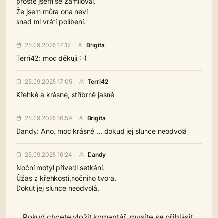
prostě jsem se zamiloval.
Že jsem můra ona neví
snad mi vrátí políbení.
25.09.2025 17:12
Brigita
Terri42: moc děkuji :-)
25.09.2025 17:05
Terri42
Křehké a krásné, stříbrně jasné
25.09.2025 16:59
Brigita
Dandy: Ano, moc krásné ... dokud jej slunce neodvolá
25.09.2025 16:24
Dandy
Noční motýl přivedl setkání.
Úžas z křehkosti,nočniho tvora.
Dokut jej slunce neodvolá.
Pokud chcete vložit komentář, musíte se přihlásit.