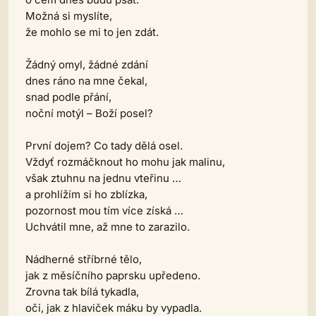
Možná si myslíte,
že mohlo se mi to jen zdát.
Žádný omyl, žádné zdání
dnes ráno na mne čekal,
snad podle přání,
noční motýl – Boží posel?
První dojem? Co tady dělá osel.
Vždyť rozmáčknout ho mohu jak malinu,
však ztuhnu na jednu vteřinu …
a prohlížím si ho zblízka,
pozornost mou tím více získá …
Uchvátil mne, až mne to zarazilo.
Nádherné stříbrné tělo,
jak z měsíčního paprsku upředeno.
Zrovna tak bílá tykadla,
oči, jak z hlaviček máku by vypadla.