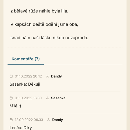
z bělavé růže náhle byla lila.
V kapkách deště oděni jsme oba,
snad nám naši lásku nikdo nezaprodá.
Komentáře (7)
01.10.2022 20:12
Dandy
Sasanka: Děkuji
01.10.2022 18:30
Sasanka
Milé :)
12.09.2022 09:33
Dandy
Lenča: Díky