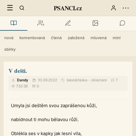
☰
⋯
PSANCI.cz
nová
komentovaná
čtená
založená
mluvená
mini
sbírky
V dešti.
Dandy
10.09.2022
básně
/
láska - zklamání
7
733 (8)
0
Umyla jsi deštěm svou zaprášenou kůži,
nabídnout ti mohu bělavou růži.
Oblékla ses v kapky jak lesní víla,