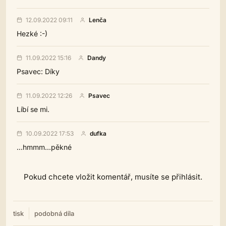
12.09.2022 09:11
Lenča
Hezké :-)
11.09.2022 15:16
Dandy
Psavec: Díky
11.09.2022 12:26
Psavec
Líbí se mi.
10.09.2022 17:53
dufka
...hmmm...pěkné
Pokud chcete vložit komentář, musíte se přihlásit.
tisk
podobná díla