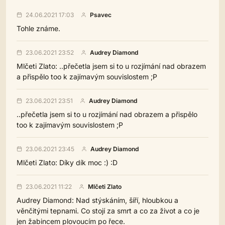
24.06.2021 17:03
Psavec
Tohle známe.
23.06.2021 23:52
Audrey Diamond
Mlčeti Zlato: ..přečetla jsem si to u rozjímání nad obrazem
a přispělo too k zajímavým souvislostem ;P
23.06.2021 23:51
Audrey Diamond
..přečetla jsem si to u rozjímání nad obrazem a přispělo
too k zajímavým souvislostem ;P
23.06.2021 23:45
Audrey Diamond
Mlčeti Zlato: Díky dík moc :) :D
23.06.2021 11:22
Mlčeti Zlato
Audrey Diamond: Nad stýskáním, šíří, hloubkou a
věnčitými tepnami. Co stojí za smrt a co za život a co je
jen žabincem plovoucím po řece.