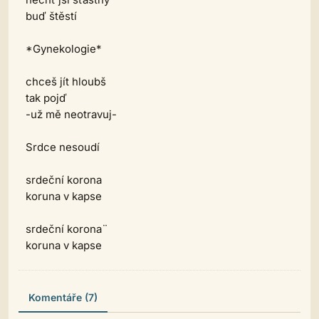
buď štěstí
*Gynekologie*
chceš jít hloubš
tak pojď
-už mě neotravuj-
Srdce nesoudí
srdeční korona
koruna v kapse
srdeční korona¨
koruna v kapse
Komentáře (7)