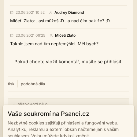
23.06.2021 10:52
Audrey Diamond
Mlčeti Zlato: ..asi můžeš :D ..a nad čím pak že? ;D
23.06.2021 09:25
Mlčeti Zlato
Takhle jsem nad tím nepřemýšlel. Měl bych?
Pokud chcete vložit komentář, musíte se přihlásit.
tisk
podobná díla
← PŘEDCHOZÍ DÍLO
-Rozkvétám-
Vaše soukromí na Psanci.cz
Nezbytné cookies zajišťují přihlášení a fungování webu.
NÁSLEDUJÍCÍ DÍLO →
Analytiku, reklamu a externí obsah načteme jen s vaším
*HŘEJE NÁS LET*
souhlasem. Volbu můžete kdykoli změnit.