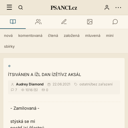
☰
⋯
PSANCI.cz
nová
komentovaná
čtená
založená
mluvená
mini
sbírky
*
ÍTSIVÁNEN A ÍŽL DAN ÍZĚTÍVZ AKSÁL
Audrey Diamond
22.06.2021
ostatní
/
bez zařazení
7
1016 (5)
0
- Zamilovaná -
stýská se mi
nechť jsi šťastný