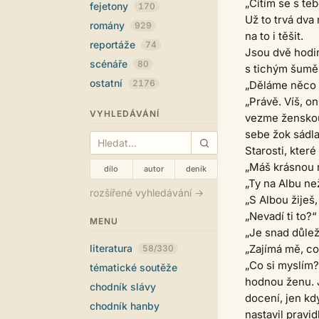
„Cítím se s te
fejetony
170
Už to trvá dva
romány
929
na to i těšit.
reportáže
74
Jsou dvě hodi
scénáře
80
s tichým šumě
ostatní
2176
„Děláme něco 
„Právě. Víš, o
VYHLEDÁVÁNÍ
vezme ženskou
sebe žok sádla
Starosti, které
„Máš krásnou r
dílo
autor
deník
„Ty na Albu ne
rozšířené vyhledávání →
„S Albou žiješ,
„Nevadí ti to?“
MENU
„Je snad důlež
literatura
„Zajímá mě, co
58/330
„Co si myslím?
tématické soutěže
hodnou ženu. J
chodník slávy
docení, jen kdy
chodník hanby
nastavil pravid