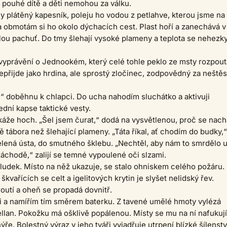
n pouhé dítě a děti nemohou za válku.
y plátěný kapesník, poleju ho vodou z petlahve, kterou jsme na
a obmotám si ho okolo dýchacích cest. Plast hoří a zanechává v
ou pachuť. Do tmy šlehají vysoké plameny a teplota se nehezk
yprávění o Jednookém, který celé tohle peklo ze msty rozpout
přijde jako hrdina, ale sprostý zločinec, zodpovědný za neštěs
“ doběhnu k chlapci. Do ucha nahodím sluchátko a aktivuji
ední kapse taktické vesty.
áže hoch. „Šel jsem čurat,“ dodá na vysvětlenou, proč se nach
ě tábora než šlehající plameny. „Táta říkal, ať chodím do budky,“
elená ústa, do smutného šklebu. „Nechtěl, aby nám to smrdělo 
záchodě,“ zalijí se temné vypoulené oči slzami.
ludek. Místo na něž ukazuje, se stalo ohniskem celého požáru.
kvařících se celt a igelitových krytin je slyšet nelidský řev.
outí a oheň se propadá dovnitř.
i a namířím tím směrem baterku. Z tavené umělé hmoty vylézá
llan. Pokožku má ošklivě popálenou. Místy se mu na ní nafukují
e. Bolestný výraz v jeho tváři vyjadřuje utrpení blízké šílenstv