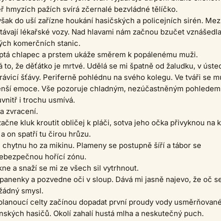
 hmyzích pažích svírá zčernalé bezvládné tělíčko.
šak do uší zařízne houkání hasičských a policejních sirén. Mez
távají lékařské vozy. Nad hlavami nám začnou bzučet vznášedl
ých komerčních stanic.
eptá chlapec a prstem ukáže směrem k popálenému muži.
 to, že děťátko je mrtvé. Udělá se mi špatně od žaludku, v úste
trávicí šťávy. Periferně pohlédnu na svého kolegu. Ve tváři se m
nší emoce. Vše pozoruje chladným, nezúčastněným pohledem
vnitř i trochu usmívá.
a zvracení.
začne kluk kroutit obličej k pláči, sotva jeho očka přivyknou na 
a on spatří tu čirou hrůzu.
chytnu ho za mikinu. Plameny se postupně šíří a tábor se
ebezpečnou hořící zónu.
ne a snaží se mi ze všech sil vytrhnout.
panenky a pozvedne oči v sloup. Dává mi jasně najevo, že oč s
žádný smysl.
 planoucí celty začínou dopadat první proudy vody usměrňovan
ských hasičů. Okolí zahalí hustá mlha a neskutečný puch.