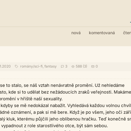
nová
komentovaná
čte
1.2020
romány
/
sci-fi, fantasy
3
588 (3)
0
 se to stalo, se náš vztah nenávratně promění. Už nehledáme
ísto, kde si to udělat bez nežádoucích zraků veřejnosti. Makám
romění v hřiště naší sexuality.
 kdyby se mě nedokázal nabažit. Vyhledává každou volnou chvíl
né oznámení, a pak si mě bere. Když je po všem, jeho oči září
lý kluk, kterému půjčili jeho oblíbenou hračku. Teď konečně s
vypadnout z role starostlivého otce, být sám sebou.