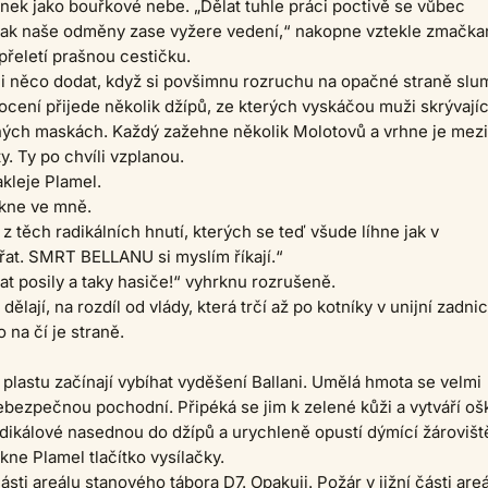
nek jako bouřkové nebe. „Dělat tuhle práci poctivě se vůbec
ztak naše odměny zase vyžere vedení,“ nakopne vztekle zmačk
přeletí prašnou cestičku.
i něco dodat, když si povšimnu rozruchu na opačné straně slu
ocení přijede několik džípů, ze kterých vyskáčou muži skrývajíc
rných maskách. Každý zažehne několik Molotovů a vrhne je mezi
y. Ty po chvíli vzplanou.
akleje Plamel.
rkne ve mně.
 z těch radikálních hnutí, kterých se teď všude líhne jak v
at. SMRT BELLANU si myslím říkají.“
t posily a taky hasiče!“ vyhrknu rozrušeně.
ělají, na rozdíl od vlády, která trčí až po kotníky v unijní zadnic
 na čí je straně.
 plastu začínají vybíhat vyděšení Ballani. Umělá hmota se velmi
ebezpečnou pochodní. Připéká se jim k zelené kůži a vytváří oš
dikálové nasednou do džípů a urychleně opustí dýmící žárovišt
kne Plamel tlačítko vysílačky.
části areálu stanového tábora D7. Opakuji. Požár v jižní části are