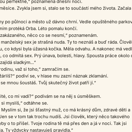
bou perfektně,“ poznamená dnešní noci.
 měsíce. Zvykla jsem si, stalo se to součástí mého života. Začala
ny po půlnoci a město už dávno chrní. Vedle opuštěného parkov
ním protéká Orba. Léto pomalu končí.
zakázaného, něco co se nesmí,“ poznamenám.
n manželský sex je strašná nuda. Ty to neznáš a buď ráda. Člově
, co kdysi byla úžasná kočka. Měla odvahu. A nakonec má ved
, co odmítá sex. Prý únava, bolesti, hlavy. Spousta práce okolo d
 zajídá sladkým...“
odinu, važ si toho,“ zamračím se.
žárlíš?“ podiví se, v hlase mu zazní náznak zklamání.
 se mnou šoustáš. Tvůj skutečný život patří jí.“
ité, co mi vadí?“ podívám se na něj s úsměškem.
 si myslíš,“ odtáhne se.
 Myslím si, že jsi šťastný muž, co má krásný dům, zdravé děti a
en se v tom tak trochu nudíš. Jsi člověk, který něco takového
by o to přišel. Tvoje rodina tě má přes den a já v noci. Tak jsi
la. Ty vždycky nastavuješ pravidla.“