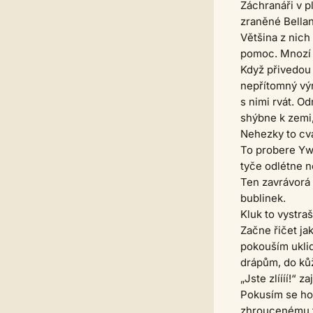
Záchranáři v p
zraněné Bellany
Většina z nich 
pomoc. Mnozí j
Když přivedou 
nepřítomný výr
s nimi rvát. O
shýbne k zemi
Nehezky to cva
To probere Ywo
tyče odlétne n
Ten zavrávorá 
bublinek.
Kluk to vystra
Začne řičet ja
pokouším uklid
drápům, do ků
„Jste zlíííí!“
Pokusím se ho 
zhroucenému t