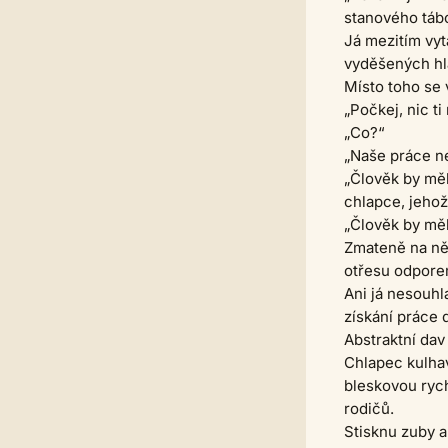
stanového táb
Já mezitím vyt
vyděšených hla
Místo toho se
„Počkej, nic t
„Co?“
„Naše práce ne
„Člověk by mě
chlapce, jehož
„Člověk by měl
Zmateně na ně
otřesu odpore
Ani já nesouhl
získání práce 
Abstraktní dav
Chlapec kulhav
bleskovou rych
rodičů.
Stisknu zuby 