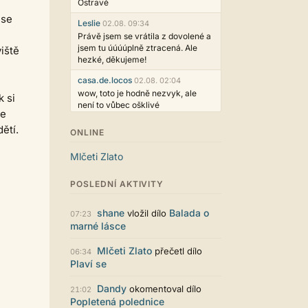
Ostravě
 se
Leslie
02.08. 09:34
Právě jsem se vrátila z dovolené a
jsem tu úúúúplně ztracená. Ale
iště
hezké, děkujeme!
casa.de.locos
02.08. 02:04
wow, toto je hodně nezvyk, ale
k si
není to vůbec ošklivé
le
Jarda468
31.07. 12:50
ětí.
ONLINE
Už i počet přečtení jde vidět,
reklama co zasahovala do chatu je
Mlčeti Zlato
myslím také už v pořádku,
perfektní práce :)
POSLEDNÍ AKTIVITY
Singularis
30.07. 06:19
Líbí se mi tmavá varianta nového
shane
Balada o
vložil dílo
07:23
vzhledu. Na některých místech
marné lásce
jsou sice mezi prvky příliš velké
mezery, ale když mě to bude štvát,
Mlčeti Zlato
přečetl dílo
06:34
určitě to půjde upravit místním
Plaví se
stylem... Celkově je styl dobře
funkční a příjemný. Podvedl se.
Dandy
okomentoval dílo
21:02
puero
29.07. 11:53
Popletená polednice