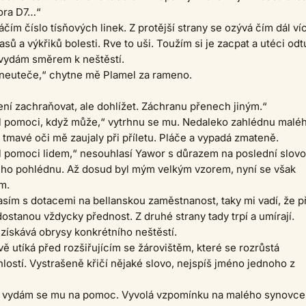
ora D7…“
áčím číslo tísňových linek. Z protější strany se ozývá čím dál ví
sů a výkřiků bolesti. Rve to uši. Toužím si je zacpat a utéci odt
 vydám směrem k neštěstí.
i neuteče,“ chytne mě Plamel za rameno.
ní zachraňovat, ale dohlížet. Záchranu přenech jiným.“
l pomoci, když může,“ vytrhnu se mu. Nedaleko zahlédnu malé
 tmavé oči mě zaujaly při příletu. Pláče a vypadá zmateně.
 pomoci lidem,“ nesouhlasí Yawor s důrazem na poslední slovo
ho pohlédnu. Až dosud byl mým velkým vzorem, nyní se však
m.
asím s dotacemi na bellanskou zaměstnanost, taky mi vadí, že př
dostanou vždycky přednost. Z druhé strany tady trpí a umírají.
 získává obrysy konkrétního neštěstí.
ě utíká před rozšiřujícím se žárovištěm, které se rozrůstá
lostí. Vystrašeně křičí nějaké slovo, nejspíš jméno jednoho z
a vydám se mu na pomoc. Vyvolá vzpomínku na malého synovce