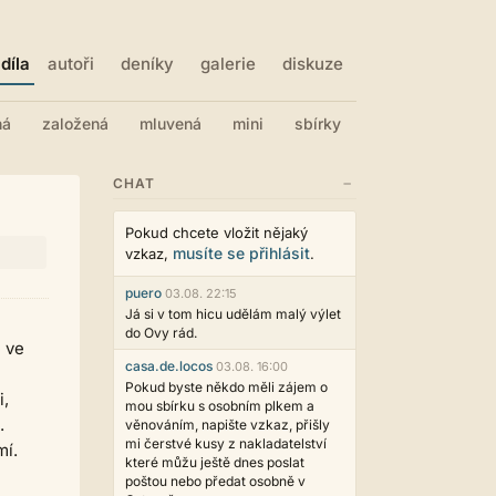
díla
autoři
deníky
galerie
diskuze
ná
založená
mluvená
mini
sbírky
−
CHAT
Pokud chcete vložit nějaký
musíte se přihlásit
vzkaz,
.
puero
03.08. 22:15
Já si v tom hicu udělám malý výlet
do Ovy rád.
e ve
casa.de.locos
03.08. 16:00
Pokud byste někdo měli zájem o
i,
mou sbírku s osobním plkem a
.
věnováním, napište vzkaz, přišly
mi čerstvé kusy z nakladatelství
mí.
které můžu ještě dnes poslat
poštou nebo předat osobně v