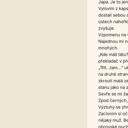
Japa. Je to je
Vylovím z kaps
dostali sebou 
ústech nahořkl
zvyšuje.
Vzpomenu na v
Najednou mi ne
mnohých.
„Kde máš tátu?
překladač v př
„Tttt…tam…“ uk
na druhé stran
zkroutí malá z
stanu jako na 
Sevře se mi ža
Zpod černých, š
Výztuhy se zhr
Zacloním si oč
nějaký muž. Be
obrovské puchýř