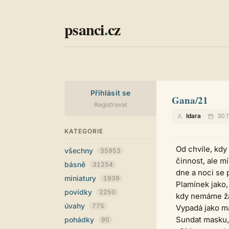
psanci
.
cz
Přihlásit se
Gana/21
Registrovat
Idara
30.1
KATEGORIE
Od chvíle, kdy
všechny
35953
činnost, ale m
básně
31254
dne a noci se p
miniatury
1939
Plamínek jako,
povídky
2250
kdy nemáme žád
úvahy
775
Vypadá jako ma
Sundat masku, 
pohádky
90