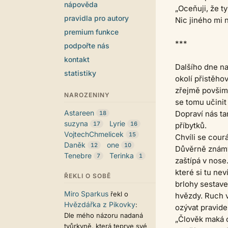
nápověda
„Oceňuji, že t
pravidla pro autory
Nic jiného mi 
premium funkce
***
podpořte nás
kontakt
Dalšího dne na
statistiky
okolí přistěho
zřejmě povšiml
NAROZENINY
se tomu učinit 
Astareen
Dopraví nás ta
18
suzyna
Lyrie
17
16
příbytků.
VojtechChmelicek
15
Chvíli se cour
Daněk
one
12
10
Důvěrně známý
Tenebre
Terinka
7
1
zaštípá v nos
které si tu nev
ŘEKLI O SOBĚ
brlohy sestave
Miro Sparkus
řekl o
hvězdy. Ruch v
Hvězdářka z Pikovky
:
ozývat pravide
Dle mého názoru nadaná
„Člověk maká c
tvůrkyně, která teprve své