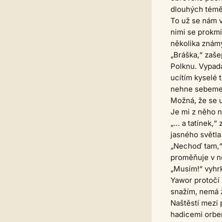
dlouhých téměř
To už se nám v
nimi se prokmi
několika znám
„Bráška,“ zaš
Polknu. Vypadá
ucítím kyselé 
nehne sebeme
Možná, že se u
Je mi z něho n
„… a tatínek,“ 
jasného světla 
„Nechoď tam,“ 
proměňuje v n
„Musím!“ vyhrk
Yawor protočí 
snažím, nemá 
Naštěstí mezi
hadicemi orben