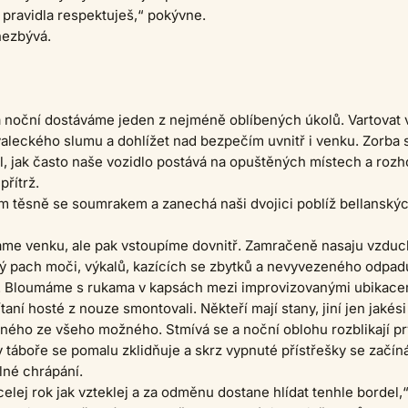
y pravidla respektuješ,“ pokývne.
nezbývá.
 noční dostáváme jeden z nejméně oblíbených úkolů. Vartovat 
valeckého slumu a dohlížet nad bezpečím uvnitř i venku. Zorba s
, jak často naše vozidlo postává na opuštěných místech a rozh
přítrž.
m těsně se soumrakem a zanechá naši dvojici poblíž bellanský
áme venku, ale pak vstoupíme dovnitř. Zamračeně nasaju vzduc
 pach moči, výkalů, kazících se zbytků a nevyvezeného odpa
e. Bloumáme s rukama v kapsách mezi improvizovanými ubikace
ítaní hosté z nouze smontovali. Někteří mají stany, jiní jen jakési
ného ze všeho možného. Stmívá se a noční oblohu rozblikají pr
 táboře se pomalu zklidňuje a skrz vypnuté přístřešky se začín
lné chrápání.
elej rok jak vzteklej a za odměnu dostane hlídat tenhle bordel,