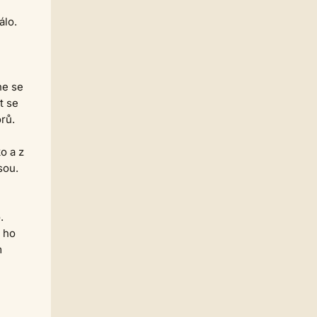
Petite Chan
álo.
puero
01.06. 09:24
nepíše se pica ale pizza
Strach
25.05. 19:40
Ja hsem sketa pica.. sorry, diky
ne se
Leslie
24.05. 14:12
t se
Já to tam furt vidim, první vložíš
rů.
dílo a pak teprve přidáš mp3
Strach
23.05. 19:23
o a z
No to co mam bez zvuku
sou.
nefunguje
Jarda468
23.05. 16:06
Taky to tam nevidím, ale já to
nikdy nepoužíval :)
.
e ho
Strach
23.05. 07:59
m
Jsem blázen nebo zmizlo možnost
vkládáni MP3 k dílu?
Strach
22.05. 00:35
Číslo