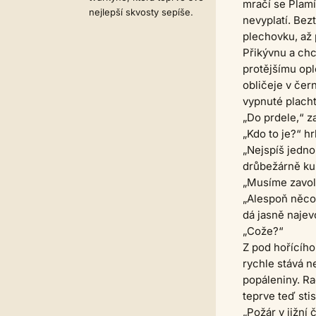
mračí se Plamí
nejlepší skvosty sepíše.
nevyplatí. Be
plechovku, až 
Přikývnu a chc
protějšímu opl
obličeje v če
vypnuté placht
„Do prdele,“ z
„Kdo to je?“ h
„Nejspíš jedno
drůbežárně kuř
„Musíme zavola
„Alespoň něco d
dá jasně najevo
„Cože?“
Z pod hořícího
rychle stává n
popáleniny. Ra
teprve teď stis
„Požár v jižní 