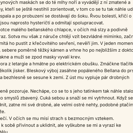
lynových maskách se do té mlhy noří a vyvádějí z ní zmatené a
, kteří se ještě nestihli zorientovat, v tom co se tu tak náhle ud
spala a po probuzení se dostávají do šoku. Řvou bolestí, křičí o
sou naprosto hysteričtí a odmítají spolupracovat.
otce malého bellanského chlapce, v očích má slzy a podivně
az. Sotva mu však z náruče chtějí vzít bezvládné miminko, zač
dmítá ho pustit z křečovitého sevření, nevěří jim. V jeden momen
, sebere poměrně těžký kámen a vrhne ho po nejbližším z dokto
kne a muži se zpod masky vyvalí krev.
ra z letargie a hmátne po elektrickém obušku. Zmáčkne tlačítk
ěkolik jisker. Bleskový výboj zasáhne popáleného Bellana do pr
a bezhlesně se sesune k zemi. Z úst mu vypluje pár drobných
šeně pozoruje. Nechápe, co se to s jeho tatínkem tak náhle stalo
ko smyslů zbavený. Cuká sebou a snaží se mi vytrhnout. Když s
nit, zatne mi své drobné, ale velmi ostré nehty, podobné ptačí
že.
 zaječí. V očích se mu mísí strach s bezmocným vztekem.
k sobě přivinout a uklidnit, ale vyškubne se mi a vyrazí ke
ělu.