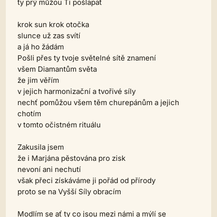
ty prý můžou Ti pošlapat
krok sun krok otočka
slunce už zas svítí
a já ho žádám
Pošli přes ty tvoje světelné sítě znamení
všem Diamantům světa
že jim věřím
v jejich harmonizační a tvořivé síly
nechť pomůžou všem těm churepánům a jejich
chotím
v tomto očistném rituálu
Zakusila jsem
že i Marjána pěstována pro zisk
nevoní ani nechutí
však přeci získáváme ji pořád od přírody
proto se na Vyšší Síly obracím
Modlím se ať ty co jsou mezi námi a mýlí se