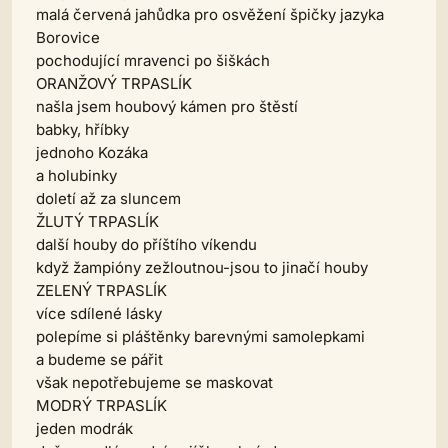
malá červená jahůdka pro osvěžení špičky jazyka
Borovice
pochodující mravenci po šiškách
ORANŽOVÝ TRPASLÍK
našla jsem houbový kámen pro štěstí
babky, hříbky
jednoho Kozáka
a holubinky
doletí až za sluncem
ŽLUTÝ TRPASLÍK
další houby do příštího víkendu
když žampióny zežloutnou-jsou to jinačí houby
ZELENÝ TRPASLÍK
více sdílené lásky
polepíme si pláštěnky barevnými samolepkami
a budeme se pářit
však nepotřebujeme se maskovat
MODRÝ TRPASLÍK
jeden modrák