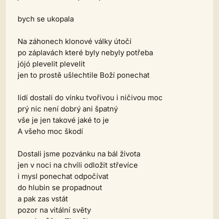
bych se ukopala
Na záhonech klonové války útočí
po záplavách které byly nebyly potřeba
jójó plevelit plevelit
jen to prostě ušlechtile Boží ponechat
lidí dostali do vínku tvořivou i ničivou moc
prý nic není dobrý ani špatný
vše je jen takové jaké to je
A všeho moc škodí
Dostali jsme pozvánku na bál života
jen v noci na chvíli odložit střevíce
i mysl ponechat odpočívat
do hlubin se propadnout
a pak zas vstát
pozor na vitální světy