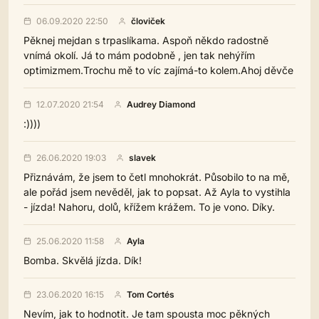
06.09.2020 22:50
človiček
Pěknej mejdan s trpaslíkama. Aspoň někdo radostně
vnímá okolí. Já to mám podobně , jen tak nehýřím
optimizmem.Trochu mě to víc zajímá-to kolem.Ahoj děvče
12.07.2020 21:54
Audrey Diamond
:))))
26.06.2020 19:03
slavek
Přiznávám, že jsem to četl mnohokrát. Působilo to na mě,
ale pořád jsem nevěděl, jak to popsat. Až Ayla to vystihla
- jízda! Nahoru, dolů, křížem krážem. To je vono. Díky.
25.06.2020 11:58
Ayla
Bomba. Skvělá jízda. Dík!
23.06.2020 16:15
Tom Cortés
Nevím, jak to hodnotit. Je tam spousta moc pěkných