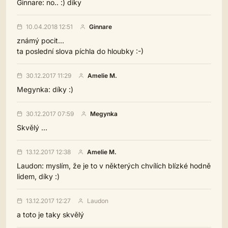
Ginnare: no.. :) díky
10.04.2018 12:51
Ginnare
známý pocit...
ta poslední slova píchla do hloubky :-)
30.12.2017 11:29
Amelie M.
Megynka: díky :)
30.12.2017 07:59
Megynka
Skvělý ...
13.12.2017 12:38
Amelie M.
Laudon: myslím, že je to v některých chvílích blízké hodně
lidem, díky :)
13.12.2017 12:27
Laudon
a toto je taky skvělý