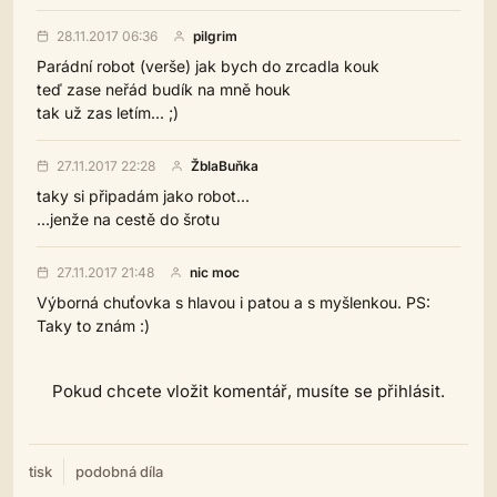
28.11.2017 06:36
pilgrim
Parádní robot (verše) jak bych do zrcadla kouk
teď zase neřád budík na mně houk
tak už zas letím... ;)
27.11.2017 22:28
ŽblaBuňka
taky si připadám jako robot...
...jenže na cestě do šrotu
27.11.2017 21:48
nic moc
Výborná chuťovka s hlavou i patou a s myšlenkou. PS:
Taky to znám :)
Pokud chcete vložit komentář, musíte se přihlásit.
tisk
podobná díla