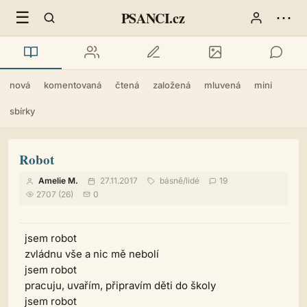
☰
⋯
PSANCI.cz
nová
komentovaná
čtená
založená
mluvená
mini
sbírky
Robot
Amelie M.
27.11.2017
básně
/
lidé
19
2707 (26)
0
jsem robot
zvládnu vše a nic mě nebolí
jsem robot
pracuju, uvařím, připravím děti do školy
jsem robot