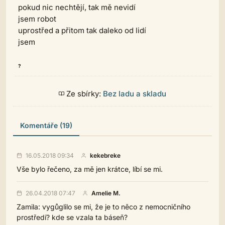
pokud nic nechtějí, tak mě nevidí
jsem robot
uprostřed a přitom tak daleko od lidí
jsem
?
Ze sbírky:
Bez ladu a skladu
Komentáře (19)
16.05.2018 09:34
kekebreke
Vše bylo řečeno, za mě jen krátce, líbí se mi.
26.04.2018 07:47
Amelie M.
Zamila: vygůglilo se mi, že je to něco z nemocničního
prostředí? kde se vzala ta báseň?