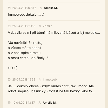
26.04.2018 07:46
Amelie M.
Immotyob: děkuju ti.. :)
25.04.2018 19:56
Zamila
Vybavila se mi při čtení má milovaná báseň a její melodie...
"Já nevěděl, že rostu,
a vůbec mě to nebolí
a v noci spím a rostu
a rostu cestou do školy..."
:-D :-)
25.04.2018 19:52
Immotyob
Jsi ... cokoliv chceš - když budeš chtít, tak i robot. Ale
roboti nepíšou básničky - zvlášť ne tak hezký, jako ty...
10.04.2018 13:37
Amelie M.