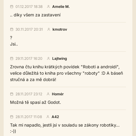
01.12.2017 18:38
Amelie M.
.. díky všem za zastavení
30.11.2017 20:31
kmotrov
?
Jsi..
29.11.2017 16:20
Lajtwing
Zrovna čtu knihu krátkých povídek "Roboti a androidi",
velice důležitá to kniha pro všechny "roboty" :D A báseň
stručná a za mě dobrá!
28.11.2017 23:12
Homér
Možná tě spasí až Godot.
28.11.2017 11:08
A42
Tak mi napadlo, jestli jsi v souladu se zákony robotiky...
:-))