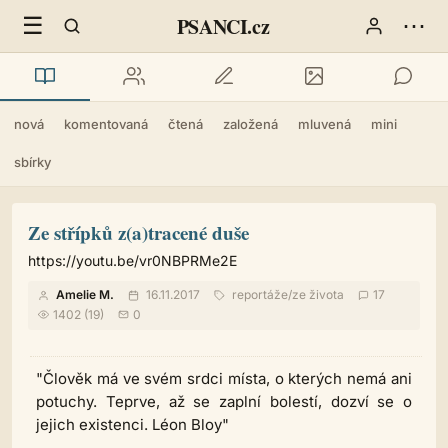
☰
⋯
PSANCI.cz
nová
komentovaná
čtená
založená
mluvená
mini
sbírky
Ze střípků z(a)tracené duše
https://youtu.be/vr0NBPRMe2E
Amelie M.
16.11.2017
reportáže
/
ze života
17
1402 (19)
0
"Člověk má ve svém srdci místa, o kterých nemá ani
potuchy. Teprve, až se zaplní bolestí, dozví se o
jejich existenci. Léon Bloy"