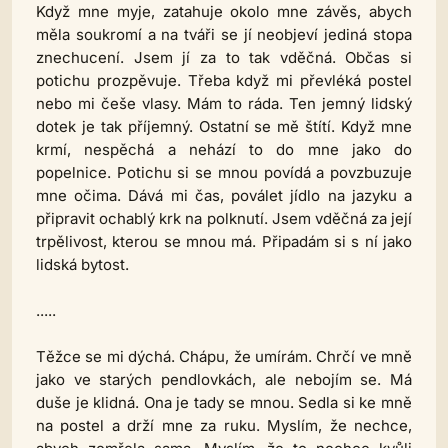
Když mne myje, zatahuje okolo mne závěs, abych
měla soukromí a na tváři se jí neobjeví jediná stopa
znechucení. Jsem jí za to tak vděčná. Občas si
potichu prozpěvuje. Třeba když mi převléká postel
nebo mi češe vlasy. Mám to ráda. Ten jemný lidský
dotek je tak příjemný. Ostatní se mě štítí. Když mne
krmí, nespěchá a nehází to do mne jako do
popelnice. Potichu si se mnou povídá a povzbuzuje
mne očima. Dává mi čas, poválet jídlo na jazyku a
připravit ochablý krk na polknutí. Jsem vděčná za její
trpělivost, kterou se mnou má. Připadám si s ní jako
lidská bytost.
.....
Těžce se mi dýchá. Chápu, že umírám. Chrčí ve mně
jako ve starých pendlovkách, ale nebojím se. Má
duše je klidná. Ona je tady se mnou. Sedla si ke mně
na postel a drží mne za ruku. Myslím, že nechce,