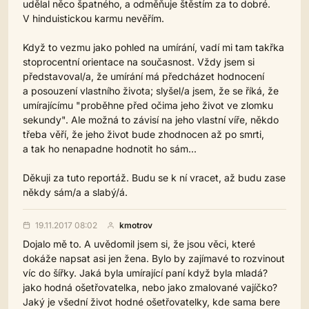
udělal něco špatného, a odměňuje štěstím za to dobré.
V hinduistickou karmu nevěřím.
Když to vezmu jako pohled na umírání, vadí mi tam takřka
stoprocentní orientace na současnost. Vždy jsem si
představoval/a, že umírání má předcházet hodnocení
a posouzení vlastního života; slyšel/a jsem, že se říká, že
umírajícímu "proběhne před očima jeho život ve zlomku
sekundy". Ale možná to závisí na jeho vlastní víře, někdo
třeba věří, že jeho život bude zhodnocen až po smrti,
a tak ho nenapadne hodnotit ho sám...
Děkuji za tuto reportáž. Budu se k ní vracet, až budu zase
někdy sám/a a slabý/á.
19.11.2017 08:02
kmotrov
Dojalo mě to. A uvědomil jsem si, že jsou věci, které
dokáže napsat asi jen žena. Bylo by zajímavé to rozvinout
víc do šířky. Jaká byla umírající paní když byla mladá?
jako hodná ošetřovatelka, nebo jako zmalované vajíčko?
Jaký je všední život hodné ošetřovatelky, kde sama bere