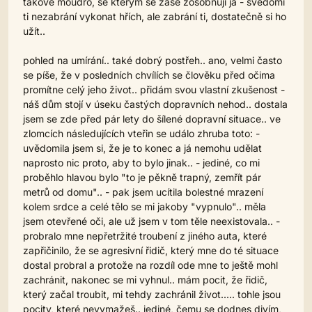
takové moudro, se kterým se zase zosobňuji já - svědomí
ti nezabrání vykonat hřích, ale zabrání ti, dostatečně si ho
užít..
pohled na umírání.. také dobrý postřeh.. ano, velmi často
se píše, že v posledních chvílích se člověku před očima
promítne celý jeho život.. přidám svou vlastní zkušenost -
náš dům stojí v úseku častých dopravních nehod.. dostala
jsem se zde před pár lety do šílené dopravní situace.. ve
zlomcích následujících vteřin se událo zhruba toto: -
uvědomila jsem si, že je to konec a já nemohu udělat
naprosto nic proto, aby to bylo jinak.. - jediné, co mi
proběhlo hlavou bylo "to je pěkně trapný, zemřít pár
metrů od domu".. - pak jsem ucítila bolestné mrazení
kolem srdce a celé tělo se mi jakoby "vypnulo".. měla
jsem otevřené oči, ale už jsem v tom těle neexistovala.. -
probralo mne nepřetržité troubení z jiného auta, které
zapřičinilo, že se agresivní řidič, který mne do té situace
dostal probral a protože na rozdíl ode mne to ještě mohl
zachránit, nakonec se mi vyhnul.. mám pocit, že řidič,
který začal troubit, mi tehdy zachránil život..... tohle jsou
pocity, které nevymažeš.. jediné, čemu se dodnes divím,