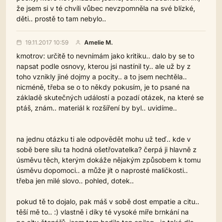
že jsem si v té chvíli vůbec nevzpomněla na své blízké,
děti.. prostě to tam nebylo..
19.11.2017 10:59
Amelie M.
kmotrov: určitě to nevnímám jako kritiku.. dalo by se to
napsat podle osnovy, kterou jsi nastínil ty.. ale už by z
toho vznikly jiné dojmy a pocity.. a to jsem nechtěla..
nicméně, třeba se o to někdy pokusím, je to psané na
základě skutečných událostí a pozadí otázek, na které se
ptáš, znám.. materiál k rozšíření by byl.. uvidíme..
na jednu otázku ti ale odpovědět mohu už teď.. kde v
sobě bere sílu ta hodná ošetřovatelka? čerpá ji hlavně z
úsměvu těch, kterým dokáže nějakým způsobem k tomu
úsměvu dopomoci.. a může jít o naprosté maličkosti..
třeba jen milé slovo.. pohled, dotek..
pokud tě to dojalo, pak máš v sobě dost empatie a citu..
těší mě to.. :) vlastně i díky té vysoké míře brnkání na