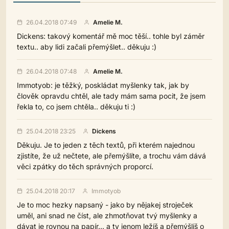
26.04.2018 07:49
Amelie M.
Dickens: takový komentář mě moc těší.. tohle byl záměr
textu.. aby lidi začali přemýšlet.. děkuju :)
26.04.2018 07:48
Amelie M.
Immotyob: je těžký, poskládat myšlenky tak, jak by
člověk opravdu chtěl, ale tady mám sama pocit, že jsem
řekla to, co jsem chtěla.. děkuju ti :)
25.04.2018 23:25
Dickens
Děkuju. Je to jeden z těch textů, při kterém najednou
zjistíte, že už nečtete, ale přemýšlíte, a trochu vám dává
věci zpátky do těch správných proporcí.
25.04.2018 20:17
Immotyob
Je to moc hezky napsaný - jako by nějakej stroječek
uměl, ani snad ne číst, ale zhmotňovat tvý myšlenky a
dávat je rovnou na papír... a ty jenom ležíš a přemýšlíš o