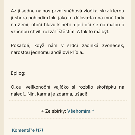
Až jí sedne na nos první sněhová vločka, skrz kterou
ji shora pohladím tak, jako to děláva-la ona mně tady
na Zemi, otočí hlavu k nebi a její oči se na malou a
vzácnou chvíli rozzáří štěstím. A tak to má být.
Pokaždé, když nám v srdci zacinká zvoneček,
narostou jednomu andělovi křídla..
Epilog:
O_ou, velikonoční vajíčko si rozbilo skořápku na
náledí.. Njn, karma je zdarma, ušáci!
Ze sbírky:
Všehomíra *
Komentáře (17)