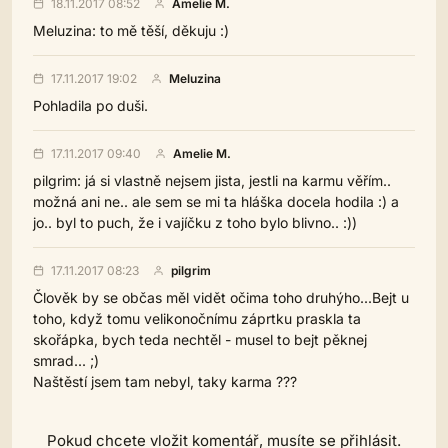
18.11.2017 08:52
Amelie M.
Meluzina: to mě těší, děkuju :)
17.11.2017 19:02
Meluzina
Pohladila po duši.
17.11.2017 09:40
Amelie M.
pilgrim: já si vlastně nejsem jista, jestli na karmu věřím..
možná ani ne.. ale sem se mi ta hláška docela hodila :) a
jo.. byl to puch, že i vajíčku z toho bylo blivno.. :))
17.11.2017 08:23
pilgrim
Člověk by se občas měl vidět očima toho druhýho...Bejt u
toho, když tomu velikonočnímu záprtku praskla ta
skořápka, bych teda nechtěl - musel to bejt pěknej
smrad... ;)
Naštěstí jsem tam nebyl, taky karma ???
Pokud chcete vložit komentář, musíte se přihlásit.