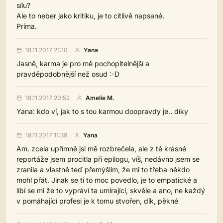
sílu?
Ale to neber jako kritiku, je to citlivě napsané.
Príma.
18.11.2017 21:10
Yana
Jasně, karma je pro mě pochopitelnější a
pravděpodobnější než osud :-D
18.11.2017 20:52
Amelie M.
Yana: kdo ví, jak to s tou karmou doopravdy je.. díky
18.11.2017 11:39
Yana
Am. zcela upřímně jsi mě rozbrečela, ale z té krásné
reportáže jsem procitla při epilogu, víš, nedávno jsem se
zranila a vlastně teď přemýšlím, že mi to třeba někdo
mohl přát. Jinak se ti to moc povedlo, je to empatické a
líbí se mi že to vypráví ta umírající, skvěle a ano, ne každý
v pomáhající profesi je k tomu stvořen, dík, pěkné