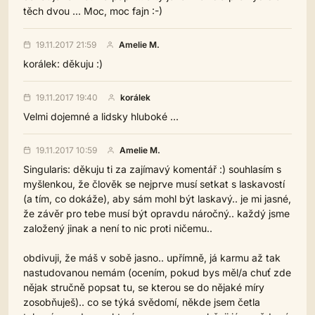
těch dvou ... Moc, moc fajn :-)
19.11.2017 21:59
Amelie M.
korálek: děkuju :)
19.11.2017 19:40
korálek
Velmi dojemné a lidsky hluboké ...
19.11.2017 10:59
Amelie M.
Singularis: děkuju ti za zajímavý komentář :) souhlasím s
myšlenkou, že člověk se nejprve musí setkat s laskavostí
(a tím, co dokáže), aby sám mohl být laskavý.. je mi jasné,
že závěr pro tebe musí být opravdu náročný.. každý jsme
založený jinak a není to nic proti ničemu..
obdivuji, že máš v sobě jasno.. upřímně, já karmu až tak
nastudovanou nemám (ocením, pokud bys měl/a chuť zde
nějak stručně popsat tu, se kterou se do nějaké míry
zosobňuješ).. co se týká svědomí, někde jsem četla