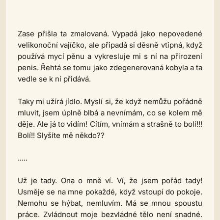
Zase přišla ta zmalovaná. Vypadá jako nepovedené
velikonoční vajíčko, ale připadá si děsně vtipná, když
používá mycí pěnu a vykresluje mi s ní na přirození
penis. Řehtá se tomu jako zdegenerovaná kobyla a ta
vedle se k ní přidává.
Taky mi užírá jídlo. Myslí si, že když nemůžu pořádně
mluvit, jsem úplně blbá a nevnímám, co se kolem mě
děje. Ale já to vidím! Cítím, vnímám a strašně to bolí!!!
Bolí!! Slyšíte mě někdo??
.....
Už je tady. Ona o mně ví. Ví, že jsem pořád tady!
Usměje se na mne pokaždé, když vstoupí do pokoje.
Nemohu se hýbat, nemluvím. Má se mnou spoustu
práce. Zvládnout moje bezvládné tělo není snadné.