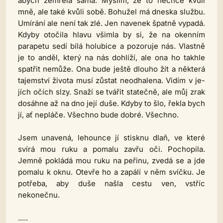
abych zemřela sama. Myslím, že to nechce kvůli
mně, ale také kvůli sobě. Bohužel má dneska službu.
Umírání ale není tak zlé. Jen navenek špatně vypadá.
Kdyby otočila hlavu všimla by si, že na okenním
parapetu sedí bílá holubice a pozoruje nás. Vlastně
je to anděl, který na nás dohlíží, ale ona ho takhle
spatřit nemůže. Ona bude ještě dlouho žít a některá
tajemství života musí zůstat neodhalena. Vidím v je-
jích očích slzy. Snaží se tvářit statečně, ale můj zrak
dosáhne až na dno její duše. Kdyby to šlo, řekla bych
jí, ať nepláče. Všechno bude dobré. Všechno.
Jsem unavená, lehounce jí stisknu dlaň, ve které
svírá mou ruku a pomalu zavřu oči. Pochopila.
Jemně pokládá mou ruku na peřinu, zvedá se a jde
pomalu k oknu. Otevře ho a zapálí v něm svíčku. Je
potřeba, aby duše našla cestu ven, vstříc
nekonečnu.
.....