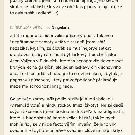
po.city čtenářů, jsem tam hodila ten epilog.. je také dle
skutečné události, skrývá v sobě kus pointy a myslím, že
to celé trošku odlehčí.. :)
19.11.2017 08:06
Singularis
Z této reportáže mám velmi příjemný pocit. Takovou
"nepřítomnost samoty v tíživé situaci" jsem ještě
nezažil/a. Myslím, že člověk se musí nejprve setkat
s laskavostí, aby sám mohl být laskavý. Podobně jako
Jean Valjean v Bídnících, kterého nenapravilo devatenáct
krutých let na galejích, ale jeden laskavý čin duchovního
ano. Text se mi líbí zhruba po to otevření okna, zbytek je
popsaný způsobem, který pravděpodobně překračuje
meze mé schopnosti imaginace.
Co se týče karmy, Wikipedie rozlišuje buddhistickou
(v rámci života) a hinduistickou (mezi životy). Na základě
svých zkušeností jsem postupně dospěl/a k paradigmatu,
které je buddhistické karmě velice blízké, takže bych
mohl/a říci, že v ni de facto věřím; myslím, že je to vliv
svědomí, vždyť přece právě svědomí člověka trápí, když