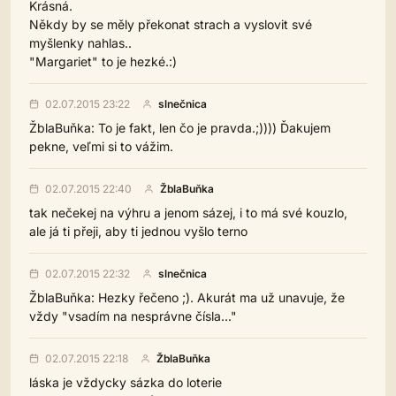
Krásná.
Někdy by se měly překonat strach a vyslovit své
myšlenky nahlas..
"Margariet" to je hezké.:)
02.07.2015 23:22
slnečnica
ŽblaBuňka: To je fakt, len čo je pravda.;)))) Ďakujem
pekne, veľmi si to vážim.
02.07.2015 22:40
ŽblaBuňka
tak nečekej na výhru a jenom sázej, i to má své kouzlo,
ale já ti přeji, aby ti jednou vyšlo terno
02.07.2015 22:32
slnečnica
ŽblaBuňka: Hezky řečeno ;). Akurát ma už unavuje, že
vždy "vsadím na nesprávne čísla..."
02.07.2015 22:18
ŽblaBuňka
láska je vždycky sázka do loterie