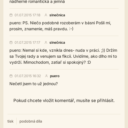
nádherně romantická a jemná
01.07.2015 17:18
slnečnica
puero: PS. Niečo podobné rozoberám v básni Pošli mi,
prosím, znamenie, máš pravdu. :-)
01.07.2015 17:17
slnečnica
puero: Nemal si kde, vznikla dnes- nuda v práci. ;)) Držím
sa Tvojej rady a venujem sa fikcii. Uvidíme, ako dlho mi to
vydrží. Mimochodom, zatiaľ si spokojný? :D
01.07.2015 16:32
puero
Nečetl jsem to už jednou?
Pokud chcete vložit komentář, musíte se přihlásit.
tisk
podobná díla