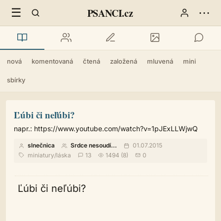
☰
⋯
PSANCI.cz
nová
komentovaná
čtená
založená
mluvená
mini
sbírky
Ľúbi či neľúbi?
napr.: https://www.youtube.com/watch?v=1pJExLLWjwQ
slnečnica
Srdce nesoudí...
01.07.2015
miniatury
/
láska
13
1494 (8)
0
Ľúbi či neľúbi?