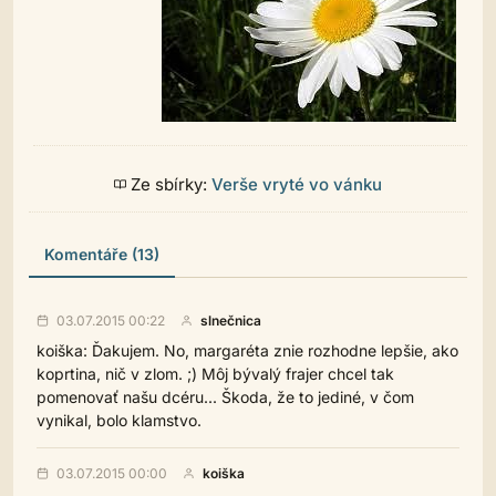
Ze sbírky:
Verše vryté vo vánku
Komentáře (13)
03.07.2015 00:22
slnečnica
koiška: Ďakujem. No, margaréta znie rozhodne lepšie, ako
koprtina, nič v zlom. ;) Môj bývalý frajer chcel tak
pomenovať našu dcéru... Škoda, že to jediné, v čom
vynikal, bolo klamstvo.
03.07.2015 00:00
koiška