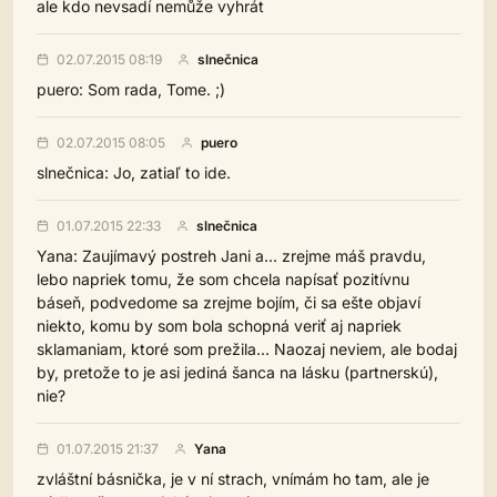
ale kdo nevsadí nemůže vyhrát
02.07.2015 08:19
slnečnica
puero: Som rada, Tome. ;)
02.07.2015 08:05
puero
slnečnica: Jo, zatiaľ to ide.
01.07.2015 22:33
slnečnica
Yana: Zaujímavý postreh Jani a... zrejme máš pravdu,
lebo napriek tomu, že som chcela napísať pozitívnu
báseň, podvedome sa zrejme bojím, či sa ešte objaví
niekto, komu by som bola schopná veriť aj napriek
sklamaniam, ktoré som prežila... Naozaj neviem, ale bodaj
by, pretože to je asi jediná šanca na lásku (partnerskú),
nie?
01.07.2015 21:37
Yana
zvláštní básnička, je v ní strach, vnímám ho tam, ale je