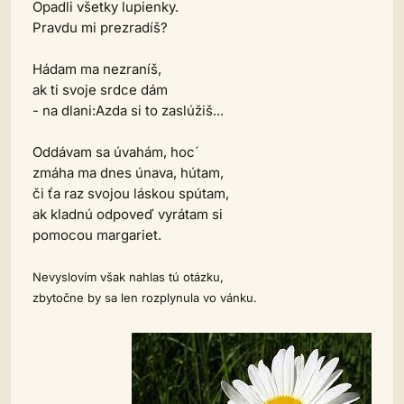
Opadli všetky lupienky.
Pravdu mi prezradíš?
Hádam ma nezraníš,
ak ti svoje srdce dám
- na dlani:Azda si to zaslúžiš...
Oddávam sa úvahám, hoc´
zmáha ma dnes únava, hútam,
či ťa raz svojou láskou spútam,
ak kladnú odpoveď vyrátam si
pomocou margariet.
Nevyslovím však nahlas tú otázku,
zbytočne by sa len rozplynula vo vánku.