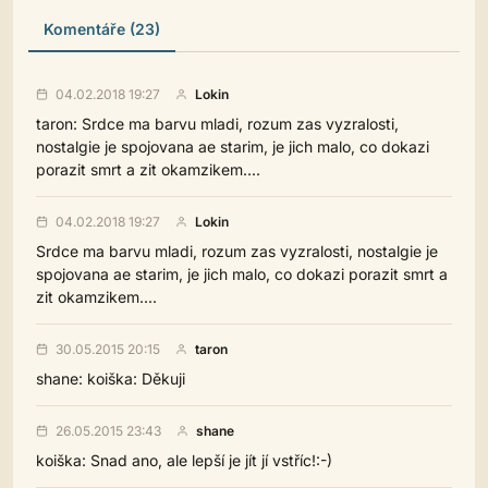
Komentáře (23)
04.02.2018 19:27
Lokin
taron: Srdce ma barvu mladi, rozum zas vyzralosti,
nostalgie je spojovana ae starim, je jich malo, co dokazi
porazit smrt a zit okamzikem....
04.02.2018 19:27
Lokin
Srdce ma barvu mladi, rozum zas vyzralosti, nostalgie je
spojovana ae starim, je jich malo, co dokazi porazit smrt a
zit okamzikem....
30.05.2015 20:15
taron
shane: koiška: Děkuji
26.05.2015 23:43
shane
koiška: Snad ano, ale lepší je jít jí vstříc!:-)