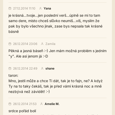
27.12.2014 11:10
Yana
je krásná...tvoje...jen poslední verš...úplně se mi to tam
samo dere, místo chceš slůvko neumíš...víš, myslím že
pak by bylo všechno jinak, zase bys nepsala tak krásné
básně
26.12.2014 23:06
Zamila
Pěkná a jasná báseň :-) Jen mám možná problém s jedním
"y". Ale asi jenom já :-D
26.12.2014 22:49
shane
taron:
Mno, jestli může a chce Ti dát, tak je to fajn, ne? A kdyż
Ty na to taky čekáš, tak je pŕed vámi krásná noc a mně
nezbývá než závidět! :-)
26.12.2014 21:53
Amelie M.
srdce pořád bolí