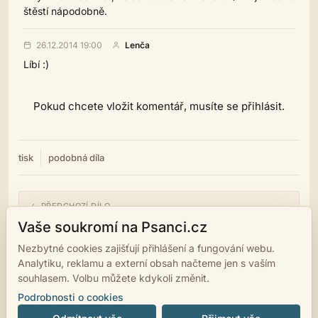
štěstí nápodobně.
26.12.2014 19:00
Lenča
Líbí :)
Pokud chcete vložit komentář, musíte se přihlásit.
tisk
podobná díla
← PŘEDCHOZÍ DÍLO
Pohleď
Vaše soukromí na Psanci.cz
Nezbytné cookies zajišťují přihlášení a fungování webu.
NÁSLEDUJÍCÍ DÍLO →
Analytiku, reklamu a externí obsah načteme jen s vaším
Proč nenapsat
souhlasem. Volbu můžete kdykoli změnit.
Podrobnosti o cookies