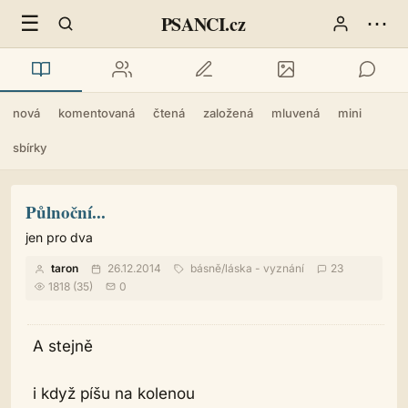
☰
⋯
PSANCI.cz
nová
komentovaná
čtená
založená
mluvená
mini
sbírky
Půlnoční...
jen pro dva
taron
26.12.2014
básně
/
láska - vyznání
23
1818 (35)
0
A stejně
i když píšu na kolenou