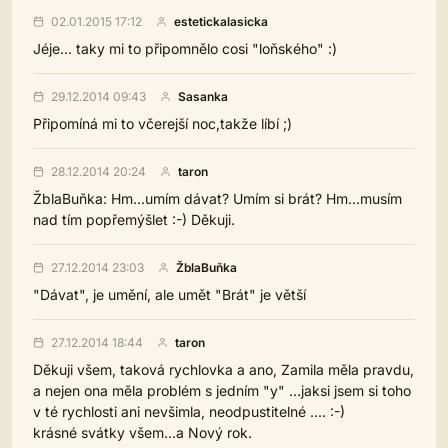
02.01.2015 17:12
estetickalasicka
Jéje... taky mi to připomnělo cosi "loňského" :)
29.12.2014 09:43
Sasanka
Připomíná mi to včerejší noc,takže líbí ;)
28.12.2014 20:24
taron
ŽblaBuňka: Hm...umím dávat? Umím si brát? Hm...musím
nad tím popřemýšlet :-) Děkuji.
27.12.2014 23:03
ŽblaBuňka
"Dávat", je umění, ale umět "Brát" je větší
27.12.2014 18:44
taron
Děkuji všem, taková rychlovka a ano, Zamila měla pravdu,
a nejen ona měla problém s jedním "y" ...jaksi jsem si toho
v té rychlosti ani nevšimla, neodpustitelné .... :-)
krásné svátky všem...a Nový rok.