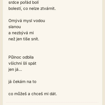
srdce pořád bolí
bolestí, co nelze ztvárnit.
Omývá mysl vodou
slanou
a nezbývá mi
než jen tiše snít.
Půlnoc odbila
všichni šli spát
jen já...
já čekám na to
co můžeš a chceš mi dát.