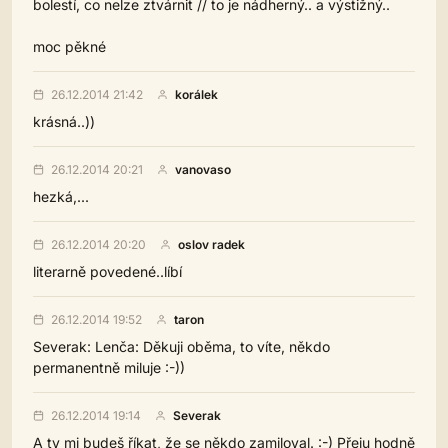
bolestí, co nelze ztvárnit // to je nádherný.. a výstižný..
moc pěkné
26.12.2014 21:42
korálek
krásná..))
26.12.2014 20:21
vanovaso
hezká,...
26.12.2014 20:20
oslov radek
literarně povedené..líbí
26.12.2014 19:52
taron
Severak: Lenča: Děkuji oběma, to víte, někdo
permanentně miluje :-))
26.12.2014 19:14
Severak
A ty mi budeš říkat, že se někdo zamiloval. :-) Přeju hodně