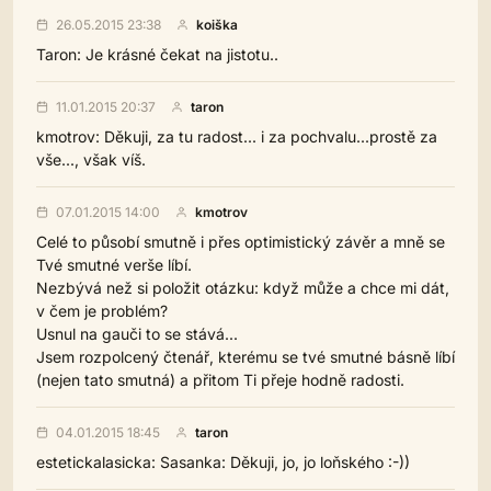
26.05.2015 23:38
koiška
Taron: Je krásné čekat na jistotu..
11.01.2015 20:37
taron
kmotrov: Děkuji, za tu radost... i za pochvalu...prostě za
vše..., však víš.
07.01.2015 14:00
kmotrov
Celé to působí smutně i přes optimistický závěr a mně se
Tvé smutné verše líbí.
Nezbývá než si položit otázku: když může a chce mi dát,
v čem je problém?
Usnul na gauči to se stává...
Jsem rozpolcený čtenář, kterému se tvé smutné básně líbí
(nejen tato smutná) a přitom Ti přeje hodně radosti.
04.01.2015 18:45
taron
estetickalasicka: Sasanka: Děkuji, jo, jo loňského :-))