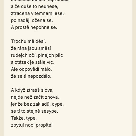
a že duše to neunese,
ztracena v temném lese,
po naději ožene se.
A prostě nepohne se.
Trochu mě děsí,
že rána jsou směsí
rudejch očí, plnejch plic
a otázek je stále víc.
Ale odpovědí málo,
že se ti nepozdálo.
A když ztratíš slova,
nejde než začít znova,
jenže bez základů, cype,
se ti to stejně sesype.
Takže, type,
zpytuj noci propité!