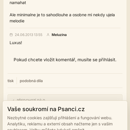
namahat
Ale minimalne je to sahodlouhe a osobne mi nekdy ujela
melodie
24.06.2013 13:55
Meluzina
Luxus!
Pokud chcete vložit komentář, musíte se přihlásit.
tisk
podobná díla
← PŘEDCHOZÍ DÍLO
Slzy z probdělých nocí
Vaše soukromí na Psanci.cz
Nezbytné cookies zajišťují přihlášení a fungování webu.
NÁSLEDUJÍCÍ DÍLO →
Analytiku, reklamu a externí obsah načteme jen s vaším
Z našich luhů a hájů
souhlasem. Volbu můžete kdykoli změnit.