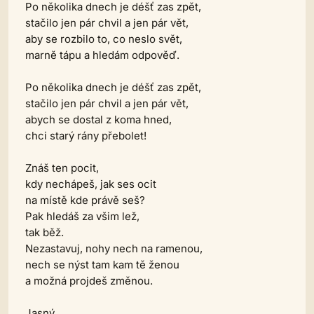
Po několika dnech je déšť zas zpět,
stačilo jen pár chvil a jen pár vět,
aby se rozbilo to, co neslo svět,
marně tápu a hledám odpověď.
Po několika dnech je déšť zas zpět,
stačilo jen pár chvil a jen pár vět,
abych se dostal z koma hned,
chci starý rány přebolet!
Znáš ten pocit,
kdy nechápeš, jak ses ocit
na místě kde právě seš?
Pak hledáš za všim lež,
tak běž.
Nezastavuj, nohy nech na ramenou,
nech se nýst tam kam tě ženou
a možná projdeš změnou.
Jasný,