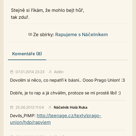
Stejně si říkám, že mohlo bejt hůř,
tak zduř.
Ze sbírky:
Rapujeme s Náčelníkem
Komentáře (8)
07.01.2014 23:23
Aidlin
Dovolím si něco, co nepatří k básni.. Oooo Prago Union! :3
Dobře, je to rap a já chválim, protoze se mi prostě líbí! :)
25.06.2013 11:04
Náčelník Holá Ruka
http://teenage.cz/texty/prago-
Devils_PIMP:
union/hdp/rapviem