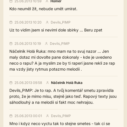
25.06.2013 10:59
Homér
Kdo neuměl žít, nebude umět umírat.
25.06.2013 10:20
Devils_PIMP
Uz to vidim jsem si neviml dole sbirky ... Beru zpet
25.06.2013 10:19
Devils_PIMP
Náčelník Holá Ruka: mno mam na to svuj nazor ... Jen
maly dotaz mi dovolte pane dokonaly - kde je uvedeno
neco o rapu? A ja myslim ze by ti raperi jasne rekli ze rap
ma vzdy jisty rytmus potazmo melodii .
25.06.2013 09:58
Náčelník Holá Ruka
Devils_PIMP: Je to rap. A tvůj komentář smetu zpravidla
proto, že je mimo mísu, stejně jako teď. Rapový texty jsou
sáhodlouhý a na melodii si fakt moc nehrajou.
25.06.2013 00:01
Devils_PIMP
Mno i kdyz neco vyctu tak to stejne smetes - tak ci se