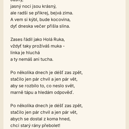
jasný noci jsou krásný,
ale radši se přikrej, bejvá zima.
A vem si kýbl, bude kocovina,
dyť dneska večer přišla slina.
Zases řádil jako Holá Ruka,
vždyť taky prožíváš muka -
linka je hluchá
a ty nemáš ani tucha.
Po několika dnech je déšť zas zpět,
stačilo jen pár chvil a jen pár vět,
aby se rozbilo to, co neslo svět,
marně tápu a hledám odpověď.
Po několika dnech je déšť zas zpět,
stačilo jen pár chvil a jen pár vět,
abych se dostal z koma hned,
chci starý rány přebolet!