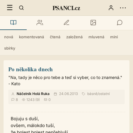
☰
⋯
PSANCI.cz
nová
komentovaná
čtená
založená
mluvená
mini
sbírky
Po několika dnech
"Na, tady je něco pro tebe a teď si vyber, co to znamená."
- Kato
Náčelník Holá Ruka
24.06.2013
básně
/
ostatní
8
1243 (9)
0
Bojuju s duší,
ovšem, málokdo tuší,
že bolest bolest nepřehluší