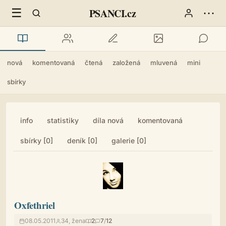
☰
⋯
PSANCI.cz
nová
komentovaná
čtená
založená
mluvená
mini
sbírky
info
statistiky
díla nová
komentovaná
sbírky [0]
deník [0]
galerie [0]
Oxfethriel
08.05.2011
34, žena
2
7
/
12