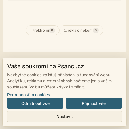
řekli o ní
řekla o někom
0
0
Vaše soukromí na Psanci.cz
© 2007 - 2026
psanci.cz
•
Nastavení cookies
•
Facebook
• Programming
Nezbytné cookies zajišťují přihlášení a fungování webu.
by
LUKiO
Analytiku, reklamu a externí obsah načteme jen s vaším
souhlasem. Volbu můžete kdykoli změnit.
Podrobnosti o cookies
Odmítnout vše
Přijmout vše
Nastavit