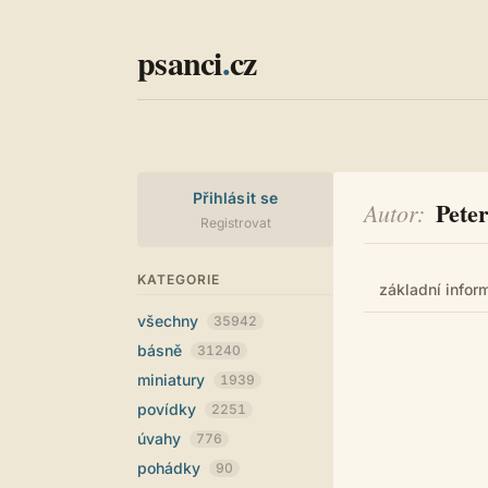
psanci
.
cz
Přihlásit se
Peter
Autor
Registrovat
KATEGORIE
základní infor
všechny
35942
básně
31240
miniatury
1939
povídky
2251
úvahy
776
pohádky
90