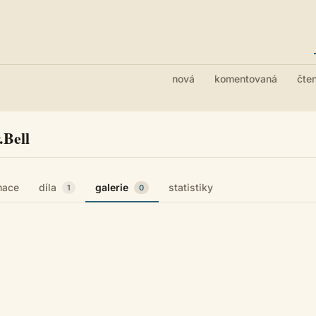
nová
komentovaná
čte
.Bell
mace
díla
galerie
statistiky
1
0