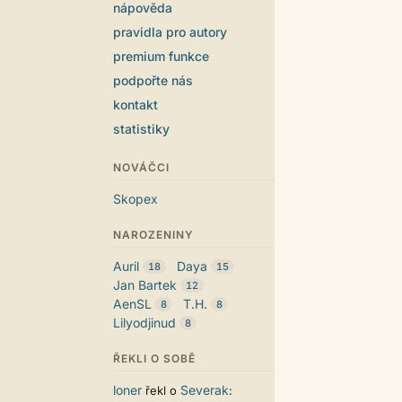
nápověda
pravidla pro autory
premium funkce
podpořte nás
kontakt
statistiky
NOVÁČCI
Skopex
NAROZENINY
Auril
Daya
18
15
Jan Bartek
12
AenSL
T.H.
8
8
Lilyodjinud
8
ŘEKLI O SOBĚ
loner
Severak
řekl o
: