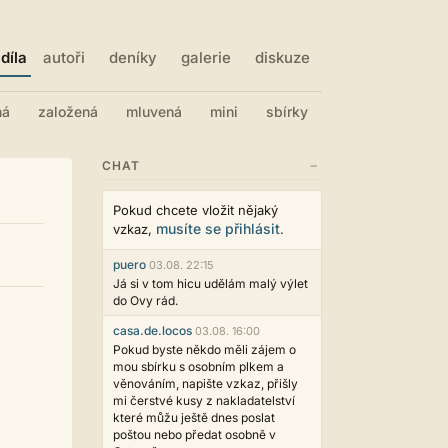
díla
autoři
deníky
galerie
diskuze
ná
založená
mluvená
mini
sbírky
−
CHAT
Pokud chcete vložit nějaký
musíte se přihlásit
vzkaz,
.
puero
03.08. 22:15
Já si v tom hicu udělám malý výlet
do Ovy rád.
casa.de.locos
03.08. 16:00
Pokud byste někdo měli zájem o
mou sbírku s osobním plkem a
věnováním, napište vzkaz, přišly
mi čerstvé kusy z nakladatelství
které můžu ještě dnes poslat
poštou nebo předat osobně v