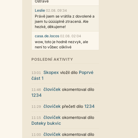
Ostravě
Leslie
02.08. 09:34
Právě jsem se vrátila z dovolené a
jsem tu úúúúplně ztracená. Ale
hezké, děkujeme!
casa.de.locos
02.08. 02:04
wow, toto je hodně nezvyk, ale
není to vůbec ošklivé
Jarda468
31.07. 12:50
POSLEDNÍ AKTIVITY
Už i počet přečtení jde vidět,
reklama co zasahovala do chatu je
Skopex
Poprvé
vložil dílo
myslím také už v pořádku,
13:01
část 1
perfektní práce :)
Singularis
30.07. 06:19
človiček
okomentoval dílo
11:46
Líbí se mi tmavá varianta nového
1234
vzhledu. Na některých místech
jsou sice mezi prvky příliš velké
človiček
1234
přečetl dílo
11:29
mezery, ale když mě to bude štvát,
určitě to půjde upravit místním
človiček
okomentoval dílo
11:15
stylem... Celkově je styl dobře
Doteky bukvic
funkční a příjemný. Podvedl se.
puero
človiček
29.07. 11:53
okomentoval dílo
11:00