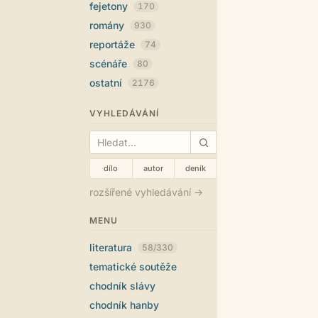
fejetony
170
romány
930
reportáže
74
scénáře
80
ostatní
2176
VYHLEDÁVÁNÍ
dílo
autor
deník
rozšířené vyhledávání →
MENU
literatura
58/330
tematické soutěže
chodník slávy
chodník hanby